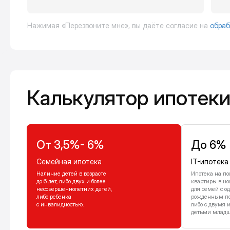
Нажимая «Перезвоните мне», вы даёте согласие на
обраб
Калькулятор ипотеки
Калькулятор ипотек
От 3,5%- 6%
До 6%
Семейная ипотека
IT-ипотека
Наличие детей в возрасте
Ипотека на по
до 6 лет, либо двух и более
квартиры в но
несовершеннолетних детей,
для семей с о
либо ребенка
рожденным посл
с инвалидностью.
либо с двумя 
детьми младше