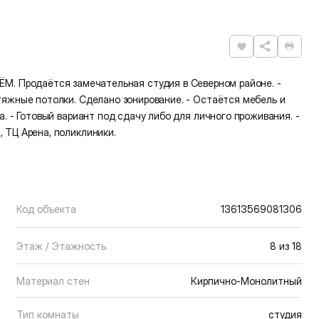
Нравится
Расп
одаётся замечательная студия в Северном районе. -
атяжные потолки. Сделано зонирование. - Остаётся мебель и
а. - Готовый вариант под сдачу либо для личного проживания. -
 ТЦ Арена, поликлиники.
Код объекта
13613569081306
Этаж / Этажность
8 из 18
Материал стен
Кирпично-Монолитный
Тип комнаты
студия