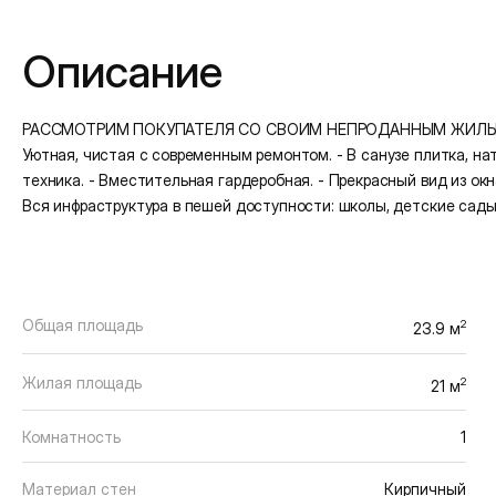
Подробная информация
Описание
РАССМОТРИМ ПОКУПАТЕЛЯ СО СВОИМ НЕПРОДАННЫМ ЖИЛЬЁМ. Пр
Уютная, чистая с современным ремонтом. - В санузе плитка, н
техника. - Вместительная гардеробная. - Прекрасный вид из окн
Вся инфраструктура в пешей доступности: школы, детские сады,
Общая площадь
2
23.9 м
Жилая площадь
2
21 м
Комнатность
1
Материал стен
Кирпичный