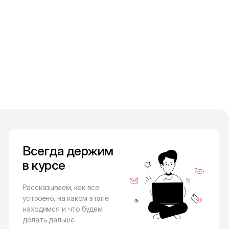
Всегда держим
в курсе
Рассказываем, как все
устроено, на каком этапе
находимся и что будем
делать дальше.