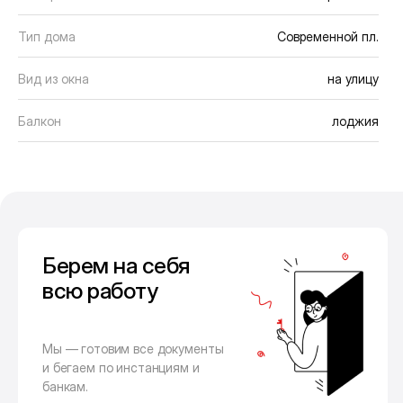
Тип дома
Современной пл.
Вид из окна
на улицу
Балкон
лоджия
Берем на себя
всю работу
Мы — готовим все документы
и бегаем по инстанциям и
банкам.