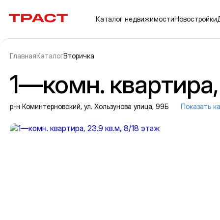
Траст | Служба недвижимости
Каталог
недвижимости
Новостройки
Главная
Каталог
Вторичка
1—комн. квартира, 
р-н Коминтерновский, ул. Хользунова улица, 99Б
Показать к
Информация об объекте
Галерея