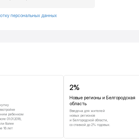
отку персональных данных
и
2%
Новые регионы и Белгородская
область
купку
востройке
Введена для жителей
дним ребенком
новых регионов
е 01.01.2018,
и Белгородской области,
или более
со ставкой до 2% годовых.
 18 лет