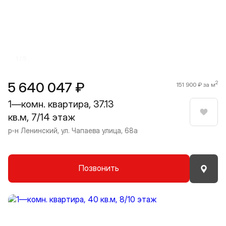
Прокрутить влево
Прокру
1 / 5
5 640 047 ₽
2
151 900 ₽ за м
1—комн. квартира, 37.13
кв.м, 7/14 этаж
Нрави
р-н Ленинский, ул. Чапаева улица, 68а
Позвонить