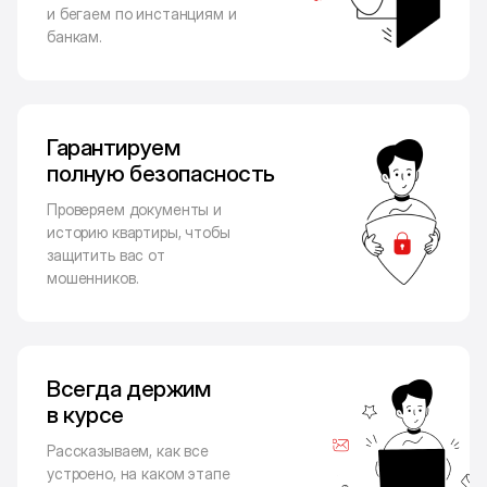
и бегаем по инстанциям и
банкам.
Гарантируем
полную безопасность
Проверяем документы и
историю квартиры, чтобы
защитить вас от
мошенников.
Всегда держим
в курсе
Рассказываем, как все
устроено, на каком этапе