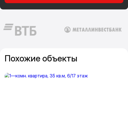
Похожие объекты
Прокрутить влево
Прокру