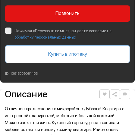
Позвонить
Нажимая «Перезвоните мне», вы даёте согласие на
обработку персональных данных
Купить в ипотеку
ID:
13613569081453
Описание
Подробная информация
Нравится
Рас
Отличное предложение в микрорайоне Дубрава! Квартира с
интересной планировкой, мебелью и большой лоджией.
Можно заехать и жить. Кухонный гарнитур, вся техника и
мебель остаются новому хозяину квартиры. Район очень