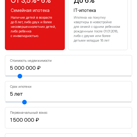
От 3,5%- 6%
До 6%
Семейная ипотека
IT-ипотека
Наличие детей в возрасте
Ипотека на покупку
до 6 лет, либо двух и более
квартиры в новостройке
несовершеннолетних детей,
для семей с одним ребенком
либо ребенка
рожденным после 01.01.2018,
с инвалидностью.
либо с двумя или более
детьми младше 18 лет
Стоимость недвижимости
Срок ипотеки
Первоначальный взнос