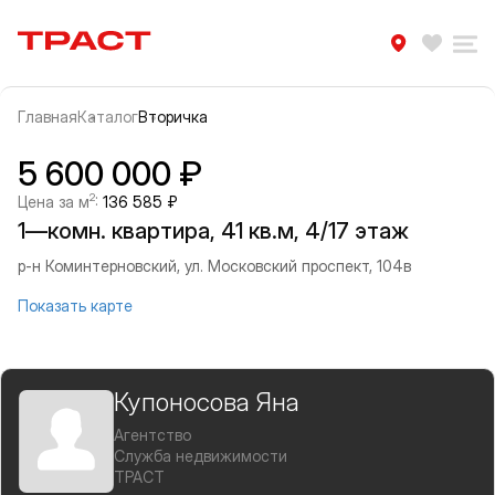
Траст | Служба недвижимости
Избра
Ра
Главная
Каталог
Вторичка
Прокрутить влево
Прок
Информация об объекте
Галерея
5 600 000 ₽
2
Цена за м
:
136 585 ₽
1—комн. квартира, 41 кв.м, 4/17 этаж
р-н Коминтерновский, ул. Московский проспект, 104в
Показать карте
Купоносова Яна
Агентство
Служба недвижимости
ТРАСТ