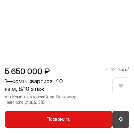
Прокрутить влево
Прокру
1 / 13
5 650 000 ₽
2
141 250 ₽ за м
1—комн. квартира, 40
кв.м, 8/10 этаж
Нрави
р-н Коминтерновский, ул. Владимира
Невского улица, 31Б
Позвонить