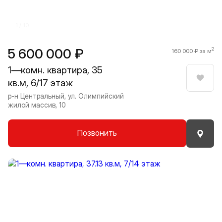
1 / 10
5 600 000 ₽
2
160 000 ₽ за м
1—комн. квартира, 35
кв.м, 6/17 этаж
Нрави
р-н Центральный, ул. Олимпийский
жилой массив, 10
Позвонить