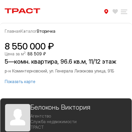
Траст | Служба недвижимости
Избра
Ра
Главная
Каталог
Вторичка
Прокрутить влево
Прок
Информация об объекте
Галерея
8 550 000 ₽
2
Цена за м
:
88 509 ₽
5—комн. квартира, 96.6 кв.м, 11/12 этаж
р-н Коминтерновский, ул. Генерала Лизюкова улица, 91Б
Показать карте
Белоконь Виктория
Агентство
Служба недвижимости
ТРАСТ