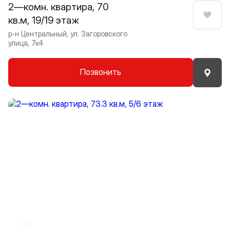
2—комн. квартира, 70
кв.м, 19/19 этаж
Нрави
р-н Центральный, ул. Загоровского
улица, 7к4
Позвонить
Прокрутить влево
Прокру
1 / 36