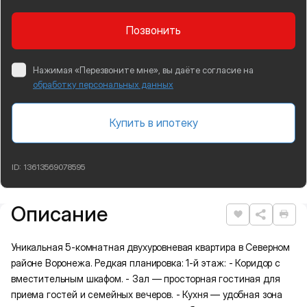
Позвонить
Нажимая «Перезвоните мне», вы даёте согласие на
обработку персональных данных
Купить в ипотеку
ID:
13613569078595
Описание
Подробная информация
Нравится
Рас
Уникальная 5-комнатная двухуровневая квартира в Северном
районе Воронежа. Редкая планировка: 1-й этаж: - Коридор с
вместительным шкафом. - Зал — просторная гостиная для
приема гостей и семейных вечеров. - Кухня — удобная зона