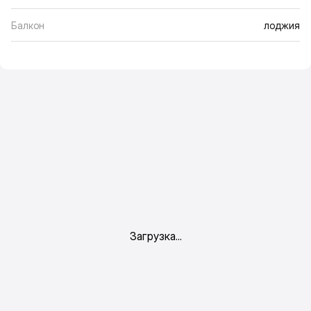
Балкон
лоджия