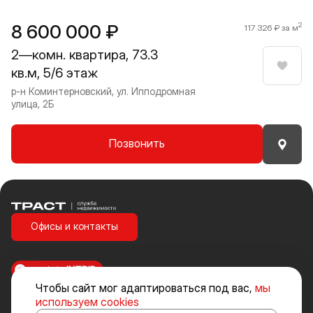
8 600 000 ₽
2
117 326 ₽ за м
2—комн. квартира, 73.3
кв.м, 5/6 этаж
Нрави
р-н Коминтерновский, ул. Ипподромная
улица, 2Б
Позвонить
Траст | Служба недвижимости
Офисы и контакты
made in
INTRID
Чтобы сайт мог адаптироваться под вас,
мы
Стоимость объектов недвижимости и иных товаров и услуг, не
используем cookies
включенных в «Прайс-лист» носит исключительно информационный