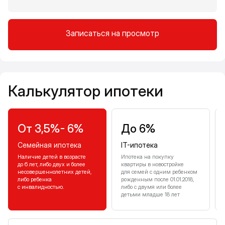
Записаться на просмотр
Калькулятор ипотеки
Калькулятор ипотеки
От 3,5%- 6%
До 6%
Семейная ипотека
IT-ипотека
Наличие детей в возрасте
Ипотека на покупку
до 6 лет, либо двух и более
квартиры в новостройке
несовершеннолетних детей,
для семей с одним ребенком
либо ребенка
рожденным после 01.01.2018,
с инвалидностью.
либо с двумя или более
детьми младше 18 лет