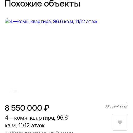
Похожие объекты
Прокрутить влево
Прокру
1 / 15
8 550 000 ₽
2
88 509 ₽ за м
4—комн. квартира, 96.6
кв.м, 11/12 этаж
Нрави