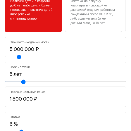
Наличие детей в возрасте
Ипотека на покупку
до 6 лет, либо двух и более
квартиры в новостройке
несовершеннолетних детей,
для семей с одним ребенком
либо ребенка
рожденным после 01.01.2018,
с инвалидностью.
либо с двумя или более
детьми младше 18 лет
Стоимость недвижимости
Срок ипотеки
Первоначальный взнос
Ставка