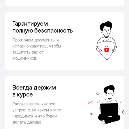
Гарантируем
полную безопасность
Проверяем документы и
историю квартиры, чтобы
защитить вас от
мошенников.
Всегда держим
в курсе
Рассказываем, как все
устроено, на каком этапе
находимся и что будем
делать дальше.