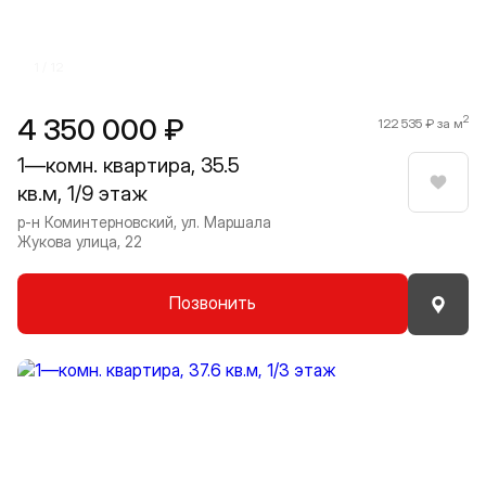
1 / 12
4 350 000 ₽
2
122 535 ₽ за м
1—комн. квартира, 35.5
кв.м, 1/9 этаж
Нрави
р-н Коминтерновский, ул. Маршала
Жукова улица, 22
Позвонить