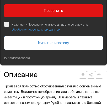
Позвонить
Нажимая «Перезвоните мне», вы даёте согласие на
обработку персональных данных
Купить в ипотеку
ID:
13613569080667
Описание
Подробная информация
Нравится
Рас
Продаётся полностью оборудованная студия с современным
ремонтом. Возможно приобретение для себя или в качестве
инвестиции в посуточную аренду. Вся мебель и техника
остаются новым владельцам Удобная планировка с большой