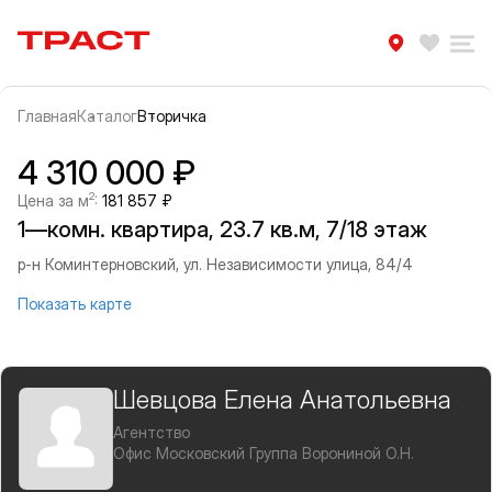
Траст | Служба недвижимости
Избра
Ра
Главная
Каталог
Вторичка
Прокрутить влево
Прок
Информация об объекте
Галерея
4 310 000 ₽
2
Цена за м
:
181 857 ₽
1—комн. квартира, 23.7 кв.м, 7/18 этаж
р-н Коминтерновский, ул. Независимости улица, 84/4
Показать карте
Шевцова Елена Анатольевна
Агентство
Офис Московский Группа Ворониной О.Н.