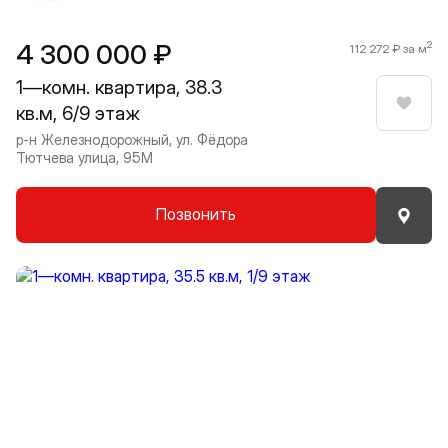
4 300 000 ₽
2
112 272 ₽ за м
1—комн. квартира, 38.3
кв.м, 6/9 этаж
Нрави
р-н Железнодорожный, ул. Фёдора
Тютчева улица, 95М
Позвонить
Прокрутить влево
Прокру