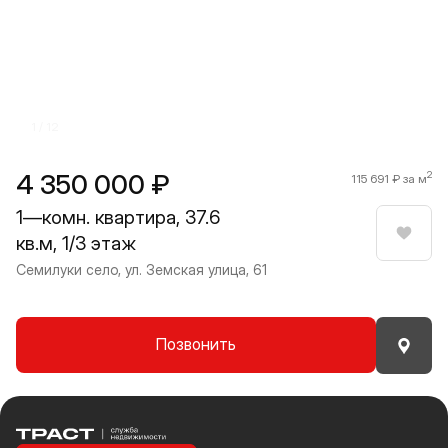
Прокрутить влево
Прокру
1 / 12
4 350 000 ₽
2
115 691 ₽ за м
1—комн. квартира, 37.6
кв.м, 1/3 этаж
Нрави
Семилуки село, ул. Земская улица, 61
Позвонить
Траст | Служба недвижимости