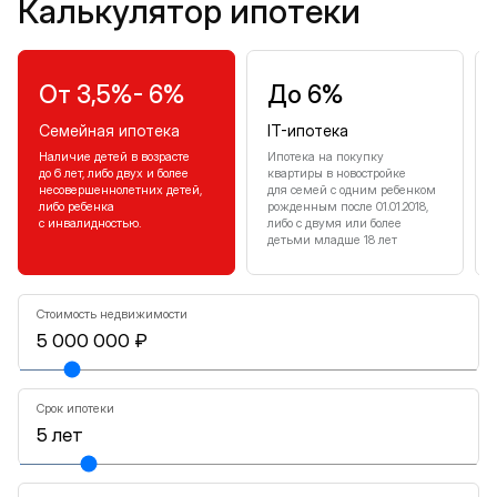
Калькулятор ипотеки
От 3,5%- 6%
До 6%
Семейная ипотека
IT-ипотека
Наличие детей в возрасте
Ипотека на покупку
до 6 лет, либо двух и более
квартиры в новостройке
несовершеннолетних детей,
для семей с одним ребенком
либо ребенка
рожденным после 01.01.2018,
с инвалидностью.
либо с двумя или более
детьми младше 18 лет
Стоимость недвижимости
Срок ипотеки