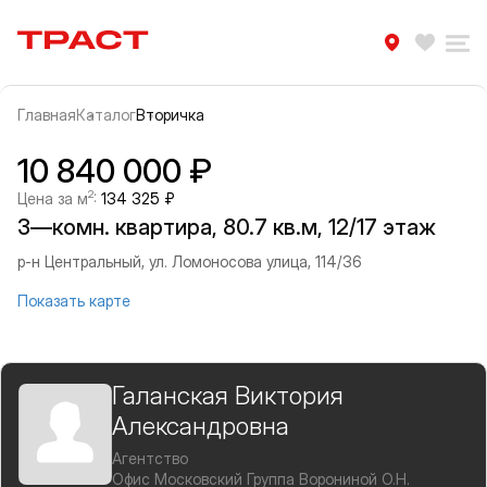
Траст | Служба недвижимости
Избра
Ра
Главная
Каталог
Вторичка
Прокрутить влево
Прок
Информация об объекте
Галерея
10 840 000 ₽
2
Цена за м
:
134 325 ₽
3—комн. квартира, 80.7 кв.м, 12/17 этаж
р-н Центральный, ул. Ломоносова улица, 114/36
Показать карте
Галанская Виктория
Александровна
Агентство
Офис Московский Группа Ворониной О.Н.