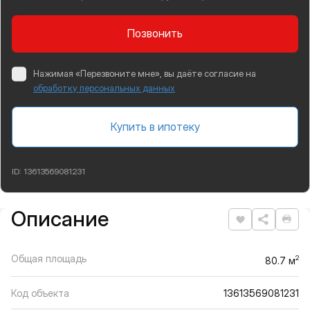
Позвонить
Нажимая «Перезвоните мне», вы даёте согласие на
обработку персональных данных
Купить в ипотеку
ID:
13613569081231
Описание
Подробная информация
Нравится
Рас
Общая площадь
2
80.7 м
Код объекта
13613569081231