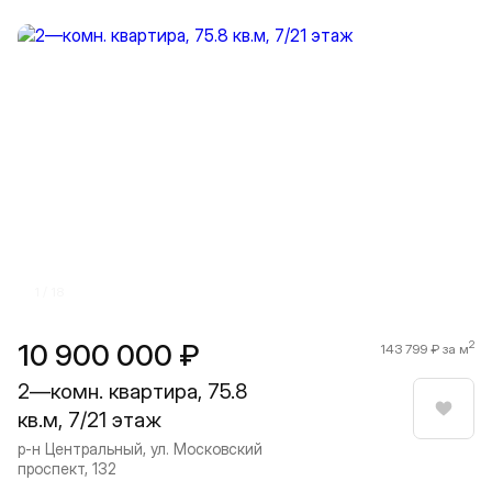
Прокрутить влево
Прокру
1 / 18
10 900 000 ₽
2
143 799 ₽ за м
2—комн. квартира, 75.8
кв.м, 7/21 этаж
Нрави
р-н Центральный, ул. Московский
проспект, 132