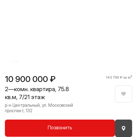
Прокрутить влево
Прокру
1 / 26
10 900 000 ₽
2
143 799 ₽ за м
2—комн. квартира, 75.8
кв.м, 7/21 этаж
Нрави
р-н Центральный, ул. Московский
проспект, 132
Позвонить