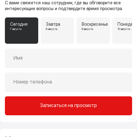
С вами свяжется наш сотрудник, где вы обговорите все
интересующие вопросы и подтвердите время просмотра.
Сегодня
Завтра
Воскресенье
Понедел
7 августа
8 августа
9 августа
10 августа
Имя
Номер телефона
Записаться на просмотр
Калькулятор ипотеки