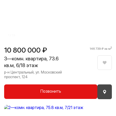
Прокрутить влево
Прокру
1 / 13
10 800 000 ₽
2
146 739 ₽ за м
3—комн. квартира, 73.6
кв.м, 6/18 этаж
Нрави
р-н Центральный, ул. Московский
проспект, 124
Позвонить