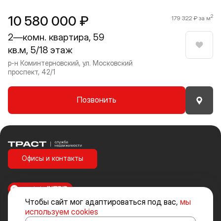
10 580 000 ₽
2
179 322 ₽ за м
2—комн. квартира, 59
кв.м, 5/18 этаж
Нрави
р-н Коминтерновский, ул. Московский
проспект, 42/1
Позвонить
Траст | Служба недвижимости
Офисы и контакты
made in
INTRID
Чтобы сайт мог адаптироваться под вас,
мы
Стоимость объектов недвижимости и иных товаров и услуг, не
используем cookies
включенных в «Прайс-лист» носит исключительно информационный