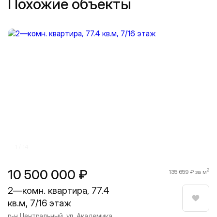
Похожие объекты
Прокрутить влево
Прокру
1 / 14
10 500 000 ₽
2
135 659 ₽ за м
2—комн. квартира, 77.4
кв.м, 7/16 этаж
Нрави
р-н Центральный, ул. Академика