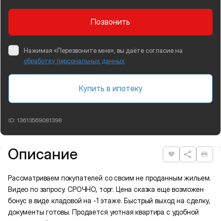
Позвонить
Нажимая «Перезвоните мне», вы даёте согласие на
обработку персональных данных
Купить в ипотеку
ID:
13613569081398
Описание
Подробная информация
Нравится
Рас
Рассматриваем покупателей со своим не проданным жильем.
Видео по запросу. СРОЧНО, торг. Цена сказка еще возможен
бонус в виде кладовой на -1 этаже. Быстрый выход на сделку,
документы готовы. Продaeтcя уютная кваpтира с удобнoй