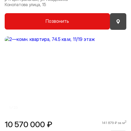
Конопатова улица, 15
Позвонить
Прокрутить влево
Прокру
1 / 23
10 570 000 ₽
2
141 879 ₽ за м