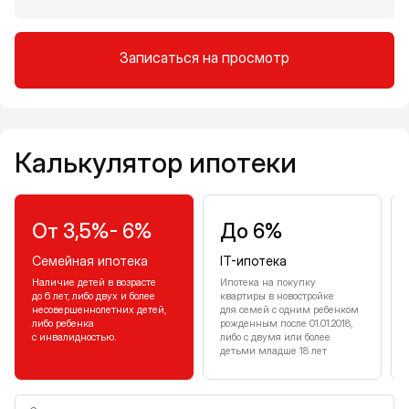
Записаться на просмотр
Калькулятор ипотеки
Калькулятор ипотеки
От 3,5%- 6%
До 6%
Семейная ипотека
IT-ипотека
Наличие детей в возрасте
Ипотека на покупку
до 6 лет, либо двух и более
квартиры в новостройке
несовершеннолетних детей,
для семей с одним ребенком
либо ребенка
рожденным после 01.01.2018,
с инвалидностью.
либо с двумя или более
детьми младше 18 лет