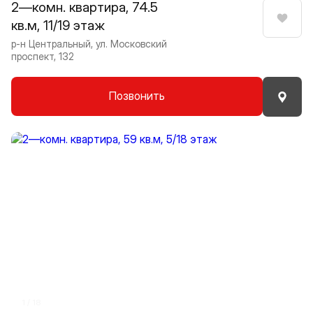
2—комн. квартира, 74.5
кв.м, 11/19 этаж
Нрави
р-н Центральный, ул. Московский
проспект, 132
Позвонить
Прокрутить влево
Прокру
1 / 18