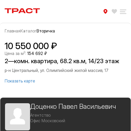
Траст | Служба недвижимости
Избра
Ра
Главная
Каталог
Вторичка
Прокрутить влево
Прок
Информация об объекте
Галерея
10 550 000 ₽
2
Цена за м
:
154 692 ₽
2—комн. квартира, 68.2 кв.м, 14/23 этаж
р-н Центральный, ул. Олимпийский жилой массив, 17
Показать карте
Доценко Павел Васильевич
Агентство
Офис Московский