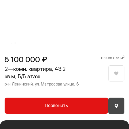
Прокрутить влево
Прокру
1 / 11
5 100 000 ₽
2
118 056 ₽ за м
2—комн. квартира, 43.2
кв.м, 5/5 этаж
Нрави
р-н Ленинский, ул. Матросова улица, 6
Позвонить