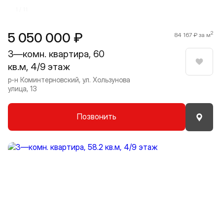
1 / 11
5 050 000 ₽
2
84 167 ₽ за м
3—комн. квартира, 60
кв.м, 4/9 этаж
Нрави
р-н Коминтерновский, ул. Хользунова
улица, 13
Позвонить
Прокрутить влево
Прокру