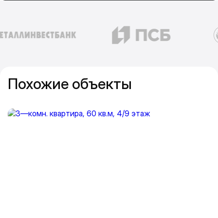
Похожие объекты
Прокрутить влево
Прокру