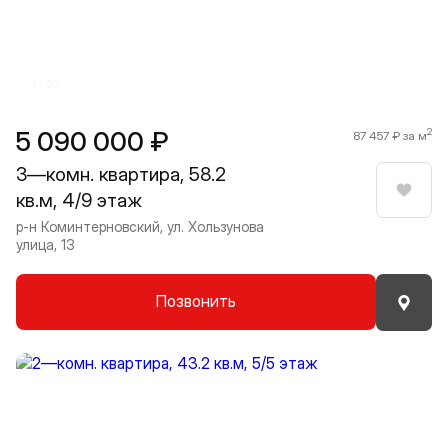
1 / 23
5 090 000 ₽
2
87 457 ₽ за м
3—комн. квартира, 58.2
кв.м, 4/9 этаж
Нрави
р-н Коминтерновский, ул. Хользунова
улица, 13
Позвонить