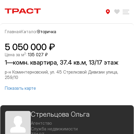
Траст | Служба недвижимости
Избра
Ра
Главная
Каталог
Вторичка
Прокрутить влево
Прок
Информация об объекте
Галерея
5 050 000 ₽
2
Цена за м
:
135 027 ₽
1—комн. квартира, 37.4 кв.м, 13/17 этаж
р-н Коминтерновский, ул. 45 Стрелковой Дивизии улица,
259/10
Показать карте
Стрельцова Ольга
Агентство
Служба недвижимости