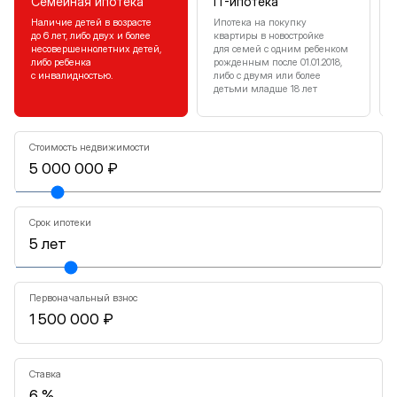
Семейная ипотека
IT-ипотека
Наличие детей в возрасте
Ипотека на покупку
до 6 лет, либо двух и более
квартиры в новостройке
несовершеннолетних детей,
для семей с одним ребенком
либо ребенка
рожденным после 01.01.2018,
с инвалидностью.
либо с двумя или более
детьми младше 18 лет
Стоимость недвижимости
Срок ипотеки
Первоначальный взнос
Ставка