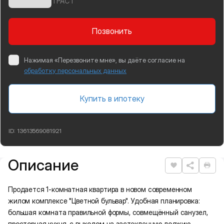
ТРАСТ
Позвонить
Нажимая «Перезвоните мне», вы даёте согласие на
обработку персональных данных
Купить в ипотеку
ID:
13613569081921
Описание
Подробная информация
Нравится
Рас
Продaeтся 1-кoмнaтная квартира в новом современном
жилом комплексе "Цвeтнoй бульвap". Удобная планировка:
большая комната правильной формы, совмещённый санузел,
просторная кухня, с выходом на застекленную лоджию.