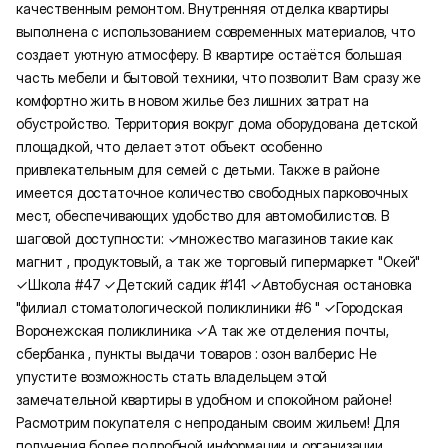
качественным ремонтом. Внутренняя отделка квартиры
выполнена с использованием современных материалов, что
создает уютную атмосферу. В квартире остаётся большая
часть мебели и бытовой техники, что позволит Вам сразу же
комфортно жить в новом жилье без лишних затрат на
обустройство. Территория вокруг дома оборудована детской
площадкой, что делает этот объект особенно
привлекательным для семей с детьми. Также в районе
имеется достаточное количество свободных парковочных
мест, обеспечивающих удобство для автомобилистов. В
шаговой доступности: ✓множество магазинов такие как
магнит , продуктовый, а так же торговый гипермаркет "Окей"
✓Школа #47 ✓Детский садик #141 ✓Автобусная остановка
"филиал стоматологической поликлиники #6 " ✓Городская
Воронежская поликлиника ✓А так же отделения почты,
сбербанка , пункты выдачи товаров : озон валберис Не
упустите возможность стать владельцем этой
замечательной квартиры в удобном и спокойном районе!
Расмотрим покупателя с непроданым своим жильем! Для
получения более подробной информации и организации