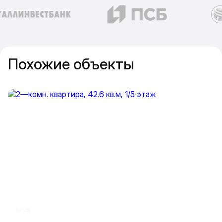
Похожие объекты
Прокрутить влево
Прокру
1 / 26