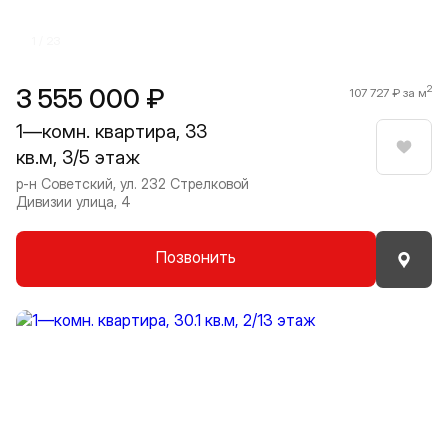
1 / 23
3 555 000 ₽
2
107 727 ₽ за м
1—комн. квартира, 33
кв.м, 3/5 этаж
Нрави
р-н Советский, ул. 232 Стрелковой
Дивизии улица, 4
Позвонить
Прокрутить влево
Прокру