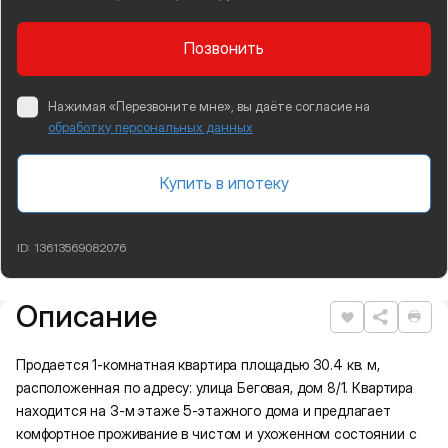
Позвонить
Нажимая «Перезвоните мне», вы даёте согласие на
обработку персональных данных
Купить в ипотеку
ID:
13613569082076
Описание
Подробная информация
Нравится
Рас
Продается 1-комнатная квартира площадью 30.4 кв. м,
расположенная по адресу: улица Беговая, дом 8/1. Квартира
находится на 3-м этаже 5-этажного дома и предлагает
комфортное проживание в чистом и ухоженном состоянии с