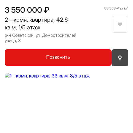
3 550 000 ₽
2
83 333 ₽ за м
2—комн. квартира, 42.6
кв.м, 1/5 этаж
Нрави
р-н Советский, ул. Домостроителей
улица, 3
Позвонить
Прокрутить влево
Прокру