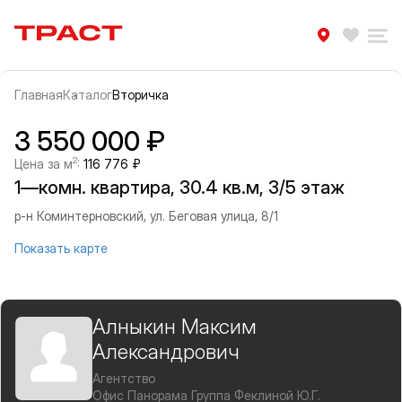
Траст | Служба недвижимости
Избра
Ра
Главная
Каталог
Вторичка
Прокрутить влево
Прок
Информация об объекте
Галерея
3 550 000 ₽
2
Цена за м
:
116 776 ₽
1—комн. квартира, 30.4 кв.м, 3/5 этаж
р-н Коминтерновский, ул. Беговая улица, 8/1
Показать карте
Алныкин Максим
Александрович
Агентство
Офис Панорама Группа Феклиной Ю.Г.