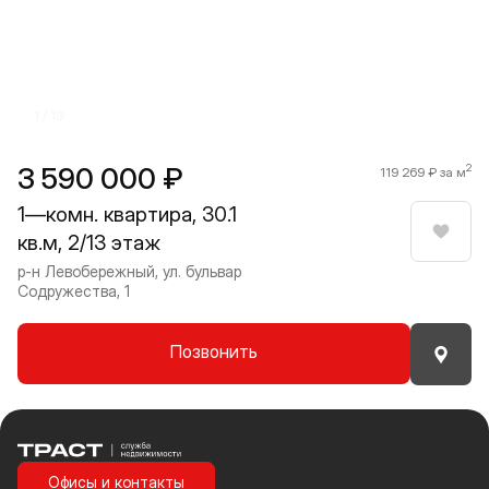
1 / 13
3 590 000 ₽
2
119 269 ₽ за м
1—комн. квартира, 30.1
кв.м, 2/13 этаж
Нрави
р-н Левобережный, ул. бульвар
Содружества, 1
Позвонить
Траст | Служба недвижимости
Офисы и контакты