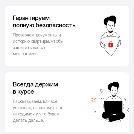
Гарантируем
полную безопасность
Проверяем документы и
историю квартиры, чтобы
защитить вас от
мошенников.
Всегда держим
в курсе
Рассказываем, как все
устроено, на каком этапе
находимся и что будем
делать дальше.