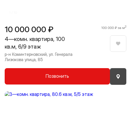
1 / 10
10 000 000 ₽
2
100 000 ₽ за м
4—комн. квартира, 100
кв.м, 6/9 этаж
Нрави
р-н Коминтерновский, ул. Генерала
Лизюкова улица, 85
Позвонить
Прокрутить влево
Прокру