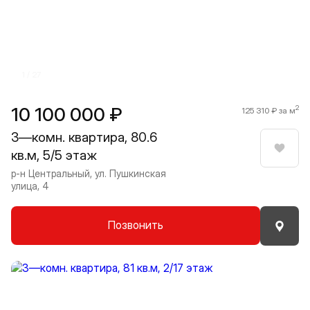
1 / 27
10 100 000 ₽
2
125 310 ₽ за м
3—комн. квартира, 80.6
кв.м, 5/5 этаж
Нрави
р-н Центральный, ул. Пушкинская
улица, 4
Позвонить