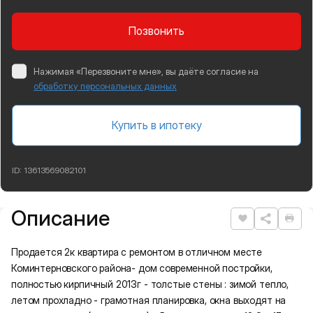
Позвонить
Нажимая «Перезвоните мне», вы даёте согласие на
обработку персональных данных
Купить в ипотеку
ID:
13613569082101
Описание
Подробная информация
Нравится
Рас
Продается 2к квартира с ремонтом в отличном месте
Коминтерновского района- дом современной постройки,
полностью кирпичный 2013г - толстые стены : зимой тепло,
летом прохладно - грамотная планировка, окна выходят на