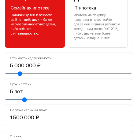
Семейная ипотека
IT-ипотека
Наличие детей в возрасте
Ипотека на покупку
до 6 лет, либо двух и более
квартиры в новостройке
несовершеннолетних детей,
для семей с одним ребенком
либо ребенка
рожденным после 01.01.2018,
с инвалидностью.
либо с двумя или более
детьми младше 18 лет
Стоимость недвижимости
Срок ипотеки
Первоначальный взнос
Ставка