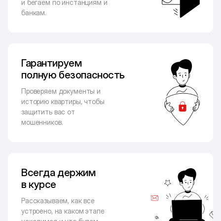
и бегаем по инстанциям и
банкам.
Гарантируем
полную безопасность
Проверяем документы и
историю квартиры, чтобы
защитить вас от
мошенников.
Всегда держим
в курсе
Рассказываем, как все
устроено, на каком этапе