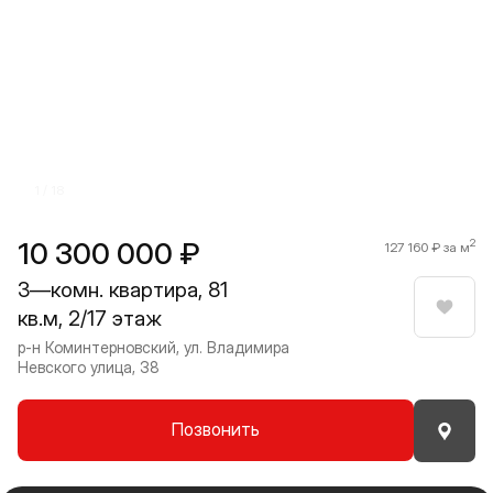
Прокрутить влево
Прокру
1 / 18
10 300 000 ₽
2
127 160 ₽ за м
3—комн. квартира, 81
кв.м, 2/17 этаж
Нрави
р-н Коминтерновский, ул. Владимира
Невского улица, 38
Позвонить