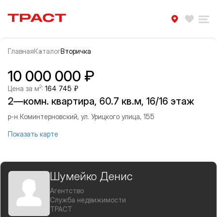
Траст | Служба недвижимости
Избра
Ра
Главная
Каталог
Вторичка
Прокрутить влево
Прок
Информация об объекте
Галерея
10 000 000 ₽
2
Цена за м
:
164 745 ₽
2—комн. квартира, 60.7 кв.м, 16/16 этаж
р-н Коминтерновский, ул. Урицкого улица, 155
Показать карте
Шумейко Денис
Агентство
Служба недвижимости
ТРАСТ