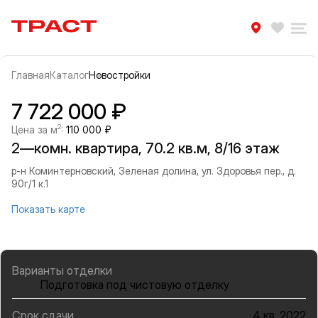
Траст | Служба недвижимости
Избра
Ра
Главная
Каталог
Новостройки
Прокрутить влево
Прок
Информация об объекте
Галерея
7 722 000 ₽
2
Цена за м
:
110 000 ₽
2—комн. квартира, 70.2 кв.м, 8/16 этаж
р-н Коминтерновский, Зеленая долина, ул. Здоровья пер., д.
90г/1 к.1
Показать карте
Варианты отделки
Подготовка под чистовую отделку
Срок сдачи
4 кв. 2022