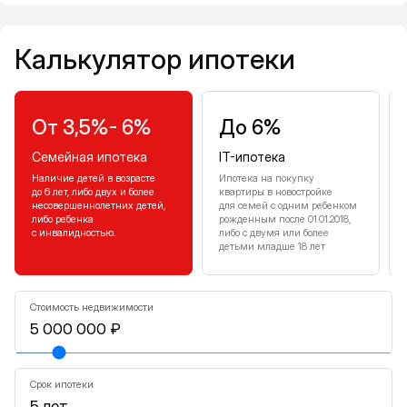
Калькулятор ипотеки
Калькулятор ипотеки
От 3,5%- 6%
До 6%
Семейная ипотека
IT-ипотека
Наличие детей в возрасте
Ипотека на покупку
до 6 лет, либо двух и более
квартиры в новостройке
несовершеннолетних детей,
для семей с одним ребенком
либо ребенка
рожденным после 01.01.2018,
с инвалидностью.
либо с двумя или более
детьми младше 18 лет
Стоимость недвижимости
Срок ипотеки