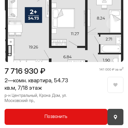
Прокрутить влево
Прокру
1 / 8
7 716 930 ₽
2
141 000 ₽ за м
2—комн. квартира, 54.73
кв.м, 7/18 этаж
Нрави
р-н Центральный, Крона Дом, ул.
Московский пр.,
Позвонить