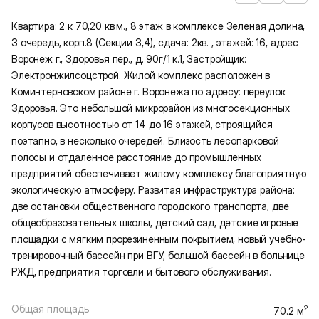
Квартира: 2 к 70,20 кв.м., 8 этаж в комплексе Зеленая долина,
3 очередь, корп.8 (Секции 3,4), сдача: 2кв. , этажей: 16, адрес
Воронеж г., Здоровья пер., д. 90г/1 к.1, Застройщик:
Электронжилсоцстрой. Жилой комплекс расположен в
Коминтерновском районе г. Воронежа по адресу: переулок
Здоровья. Это небольшой микрорайон из многосекционных
корпусов высотностью от 14 до 16 этажей, строящийся
поэтапно, в несколько очередей. Близость лесопарковой
полосы и отдаленное расстояние до промышленных
предприятий обеспечивает жилому комплексу благоприятную
экологическую атмосферу. Развитая инфраструктура района:
две остановки общественного городского транспорта, две
общеобразовательных школы, детский сад, детские игровые
площадки с мягким прорезиненным покрытием, новый учебно-
тренировочный бассейн при ВГУ, большой бассейн в больнице
РЖД, предприятия торговли и бытового обслуживания.
Общая площадь
2
70.2 м