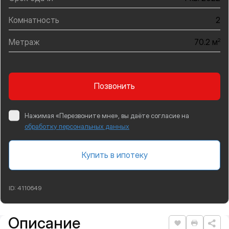
Комнатность
2
Метраж
2
70.2 м
Позвонить
Нажимая «Перезвоните мне», вы даёте согласие на
обработку персональных данных
Купить в ипотеку
ID:
4110649
Описание
Подробная информация
Нравится
Распеча