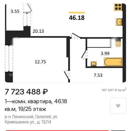
Прокрутить влево
Прокру
1 / 9
7 723 488 ₽
2
167 247 ₽ за м
1—комн. квартира, 46.18
кв.м, 19/25 этаж
Нрави
р-н Ленинский, Галилей, ул.
Кривошеина ул., д. 13/14