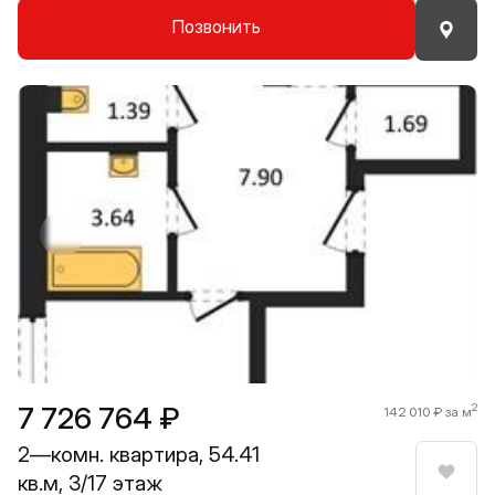
Позвонить
Прокрутить влево
Прокру
1 / 8
7 726 764 ₽
2
142 010 ₽ за м
2—комн. квартира, 54.41
кв.м, 3/17 этаж
Нрави