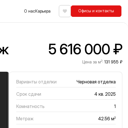
Офисы и контакты
О нас
Карьера
Избранное
аж
5 616 000 ₽
2
Цена за м
:
131 955 ₽
Варианты отделки
Черновая отделка
Срок сдачи
4 кв. 2025
Комнатность
1
Метраж
2
42.56 м