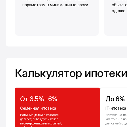
параметрам в минимальные сроки
объекто
сделке
Калькулятор ипотеки
Калькулятор ипотек
От 3,5%- 6%
До 6%
Семейная ипотека
IT-ипотека
Наличие детей в возрасте
Ипотека на по
до 6 лет, либо двух и более
квартиры в но
несовершеннолетних детей,
для семей с о