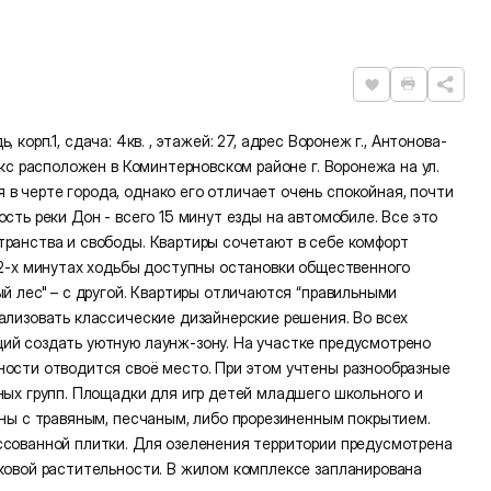
Нравится
Распечат
, корп.1, сдача: 4кв. , этажей: 27, адрес Воронеж г., Антонова-
екс расположен в Коминтерновском районе г. Воронежа на ул.
 черте города, однако его отличает очень спокойная, почти
сть реки Дон - всего 15 минут езды на автомобиле. Все это
транства и свободы. Квартиры сочетают в себе комфорт
 2-х минутах ходьбы доступны остановки общественного
й лес" – с другой. Квартиры отличаются “правильными
ализовать классические дизайнерские решения. Во всех
ий создать уютную лаунж-зону. На участке предусмотрено
ности отводится своё место. При этом учтены разнообразные
ных групп. Площадки для игр детей младшего школьного и
ены с травяным, песчаным, либо прорезиненным покрытием.
ссованной плитки. Для озеленения территории предусмотрена
иковой растительности. В жилом комплексе запланирована