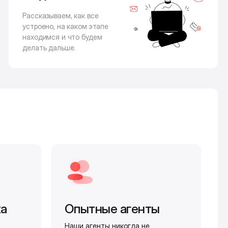
Рассказываем, как все
устроено, на каком этапе
находимся и что будем
делать дальше.
жа
Опытные агенты
Наши агенты никогда не