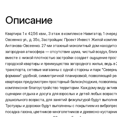
Подробная информация
Описание
Квартира: 1 к 42,56 кв.м., 3 этаж в комплексе Навигатор, 1 очередь
Овсеенко ул., д. 35с, Застройщик: Проект Инвест. Жилой компл
Антонова-Овсеенко. 27-ми этажный монолитный дом находится в
загородная атмосфера — отсутствие шума, чистый воздух, близо
вместе с низкой плотностью застройки создает ощущение прос
городской квартиры и преимущества загородного жилья, ведь в
транспорта, сетевые магазины с одной стороны и парк "Северны
формами”: удобной, симметричной планировкой, позволяющей ре
квартирах предусмотрен просторный балкон/лоджия, позволяющ
комплексное благоустройство территории. Каждому виду актив
сценарии отдыха и досуга для взрослых и детей любых возраст
дошкольного возраста, для занятий физкультурой будут выполн
Тротуары и дорожки будут выполнены с покрытием из вибропре
посадка газона, цветников-многолетников и древесно-кустарн