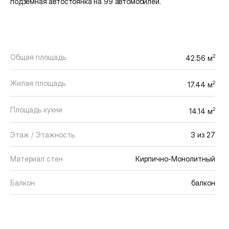
подземная автостоянка на 99 автомобилей.
Общая площадь
2
42.56 м
Жилая площадь
2
17.44 м
Площадь кухни
2
14.14 м
Этаж / Этажность
3 из 27
Материал стен
Кирпично-Монолитный
Балкон
балкон