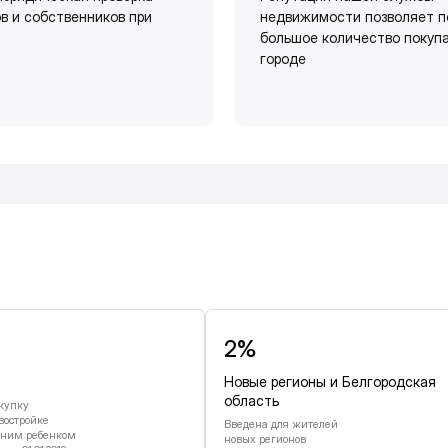
в и собственников при
недвижимости позволяет п
большое количество покуп
городе
и
2%
Новые регионы и Белгородская
область
купку
востройке
Введена для жителей
дним ребенком
новых регионов