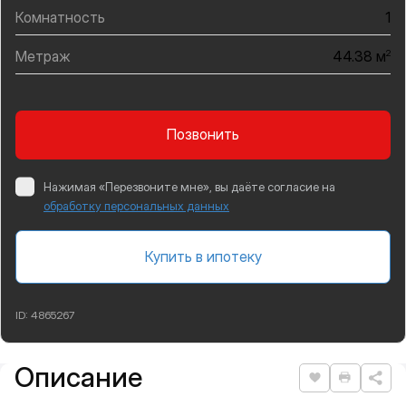
Комнатность
1
Метраж
2
44.38 м
Позвонить
Нажимая «Перезвоните мне», вы даёте согласие на
обработку персональных данных
Купить в ипотеку
ID:
4865267
Описание
Подробная информация
Нравится
Распеча