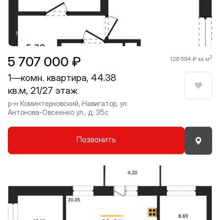
1 / 8
5 707 000 ₽
2
128 594 ₽ за м
1—комн. квартира, 44.38
кв.м, 21/27 этаж
Нрави
р-н Коминтерновский, Навигатор, ул.
Антонова-Овсеенко ул., д. 35с
Позвонить