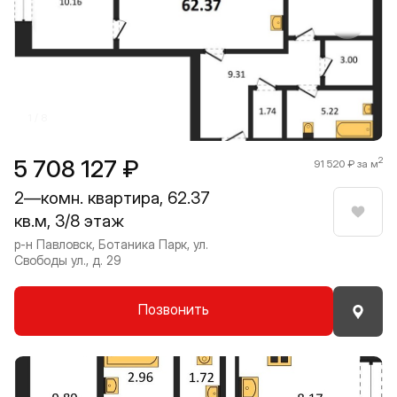
Прокрутить влево
Прокру
1 / 8
5 708 127 ₽
2
91 520 ₽ за м
2—комн. квартира, 62.37
кв.м, 3/8 этаж
Нрави
р-н Павловск, Ботаника Парк, ул.
Свободы ул., д. 29
Позвонить