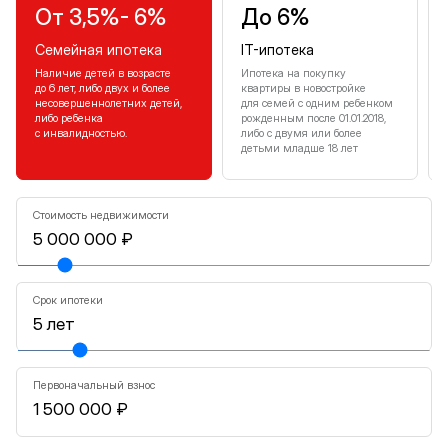
От 3,5%- 6%
До 6%
Семейная ипотека
IT-ипотека
Наличие детей в возрасте
Ипотека на покупку
до 6 лет, либо двух и более
квартиры в новостройке
несовершеннолетних детей,
для семей с одним ребенком
либо ребенка
рожденным после 01.01.2018,
с инвалидностью.
либо с двумя или более
детьми младше 18 лет
Стоимость недвижимости
Срок ипотеки
Первоначальный взнос