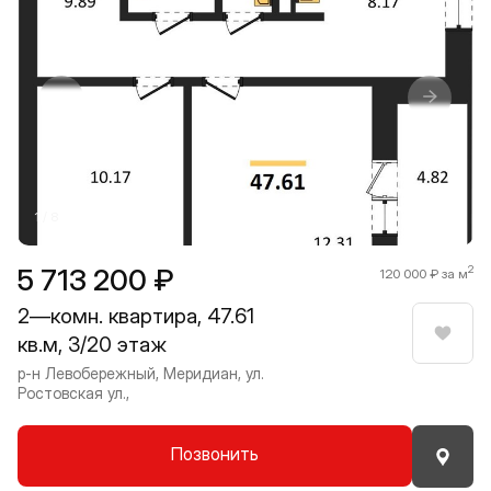
Прокрутить влево
Прокру
1 / 8
5 713 200 ₽
2
120 000 ₽ за м
2—комн. квартира, 47.61
кв.м, 3/20 этаж
Нрави
р-н Левобережный, Меридиан, ул.
Ростовская ул.,
Позвонить