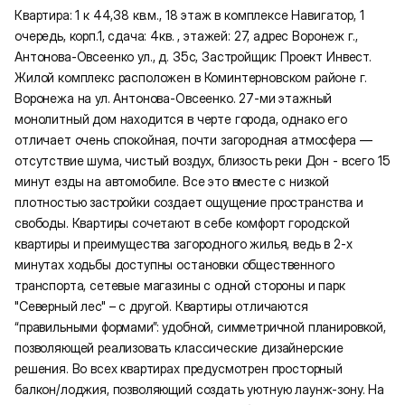
Квартира: 1 к 44,38 кв.м., 18 этаж в комплексе Навигатор, 1
очередь, корп.1, сдача: 4кв. , этажей: 27, адрес Воронеж г.,
Антонова-Овсеенко ул., д. 35с, Застройщик: Проект Инвест.
Жилой комплекс расположен в Коминтерновском районе г.
Воронежа на ул. Антонова-Овсеенко. 27-ми этажный
монолитный дом находится в черте города, однако его
отличает очень спокойная, почти загородная атмосфера —
отсутствие шума, чистый воздух, близость реки Дон - всего 15
минут езды на автомобиле. Все это вместе с низкой
плотностью застройки создает ощущение пространства и
свободы. Квартиры сочетают в себе комфорт городской
квартиры и преимущества загородного жилья, ведь в 2-х
минутах ходьбы доступны остановки общественного
транспорта, сетевые магазины с одной стороны и парк
"Северный лес" – с другой. Квартиры отличаются
“правильными формами”: удобной, симметричной планировкой,
позволяющей реализовать классические дизайнерские
решения. Во всех квартирах предусмотрен просторный
балкон/лоджия, позволяющий создать уютную лаунж-зону. На