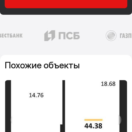
Похожие объекты
Прокрутить влево
Прокру