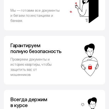
Мы — готовим все документы
и бегаем по инстанциям и
банкам.
Гарантируем
полную безопасность
Проверяем документы и
историю квартиры, чтобы
защитить вас от
мошенников.
Всегда держим
в курсе