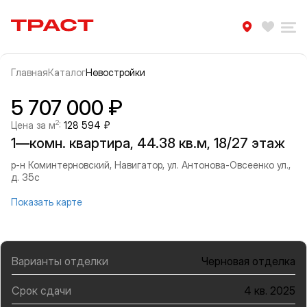
Траст | Служба недвижимости
Избра
Ра
Главная
Каталог
Новостройки
Прокрутить влево
Прок
Информация об объекте
Галерея
5 707 000 ₽
2
Цена за м
:
128 594 ₽
1—комн. квартира, 44.38 кв.м, 18/27 этаж
р-н Коминтерновский, Навигатор, ул. Антонова-Овсеенко ул.,
д. 35с
Показать карте
Варианты отделки
Черновая отделка
Срок сдачи
4 кв. 2025