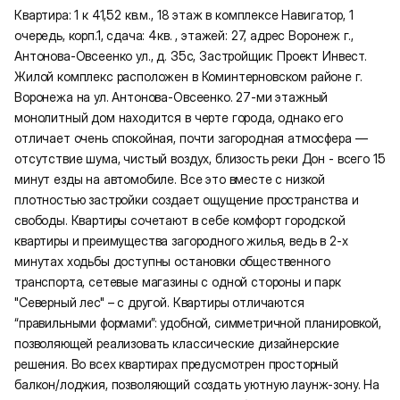
Квартира: 1 к 41,52 кв.м., 18 этаж в комплексе Навигатор, 1
очередь, корп.1, сдача: 4кв. , этажей: 27, адрес Воронеж г.,
Антонова-Овсеенко ул., д. 35с, Застройщик: Проект Инвест.
Жилой комплекс расположен в Коминтерновском районе г.
Воронежа на ул. Антонова-Овсеенко. 27-ми этажный
монолитный дом находится в черте города, однако его
отличает очень спокойная, почти загородная атмосфера —
отсутствие шума, чистый воздух, близость реки Дон - всего 15
минут езды на автомобиле. Все это вместе с низкой
плотностью застройки создает ощущение пространства и
свободы. Квартиры сочетают в себе комфорт городской
квартиры и преимущества загородного жилья, ведь в 2-х
минутах ходьбы доступны остановки общественного
транспорта, сетевые магазины с одной стороны и парк
"Северный лес" – с другой. Квартиры отличаются
“правильными формами”: удобной, симметричной планировкой,
позволяющей реализовать классические дизайнерские
решения. Во всех квартирах предусмотрен просторный
балкон/лоджия, позволяющий создать уютную лаунж-зону. На