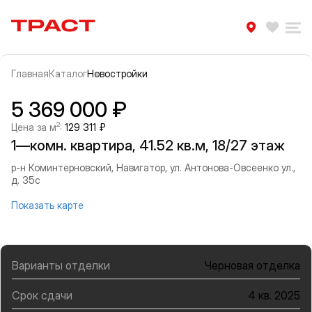
Траст | Служба недвижимости
Избра
Ра
Главная
Каталог
Новостройки
Прокрутить влево
Прок
Информация об объекте
Галерея
5 369 000 ₽
2
Цена за м
:
129 311 ₽
1—комн. квартира, 41.52 кв.м, 18/27 этаж
р-н Коминтерновский, Навигатор, ул. Антонова-Овсеенко ул.,
д. 35с
Показать карте
Варианты отделки
Черновая отделка
Срок сдачи
4 кв. 2025