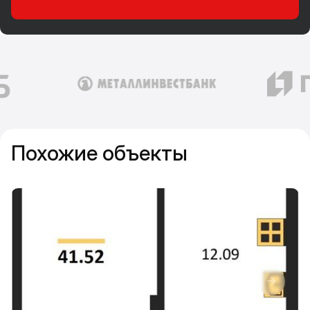
Похожие объекты
Прокрутить влево
Прокру