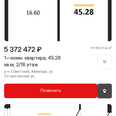
Прокрутить влево
Прокру
1 / 8
5 372 472 ₽
2
118 650 ₽ за м
1—комн. квартира, 45.28
кв.м, 2/18 этаж
Нрави
р-н Советский, Авиапарк, ул.
Острогожская ул.,
Позвонить