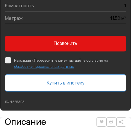
Комнатность
1
Метраж
2
41.52 м
Позвонить
Нажимая «Перезвоните мне», вы даёте согласие на
обработку персональных данных
Купить в ипотеку
ID:
4865323
Описание
Подробная информация
Нравится
Распеча