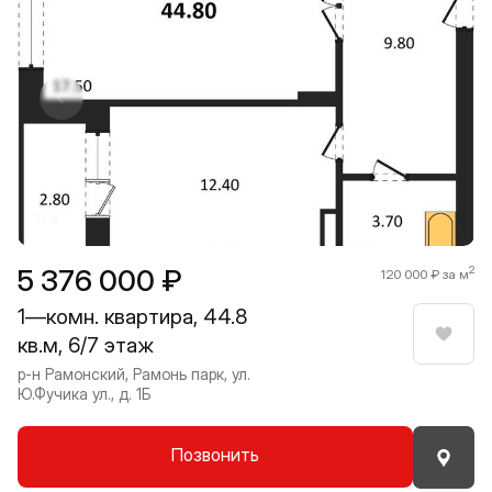
Прокрутить влево
Прокру
1 / 8
5 376 000 ₽
2
120 000 ₽ за м
1—комн. квартира, 44.8
кв.м, 6/7 этаж
Нрави
р-н Рамонский, Рамонь парк, ул.
Ю.Фучика ул., д. 1Б
Позвонить