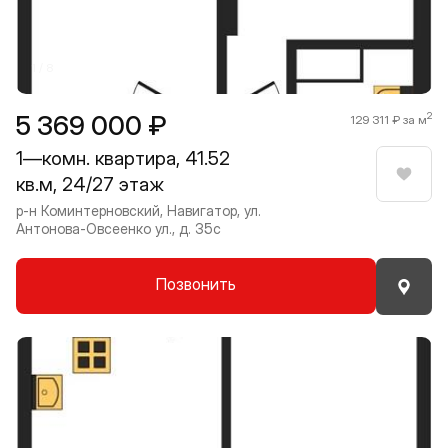
1 / 8
5 369 000 ₽
2
129 311 ₽ за м
1—комн. квартира, 41.52
кв.м, 24/27 этаж
Нрави
р-н Коминтерновский, Навигатор, ул.
Антонова-Овсеенко ул., д. 35с
Позвонить