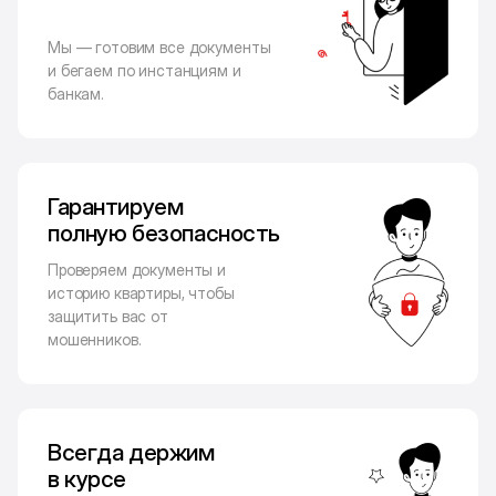
Мы — готовим все документы
и бегаем по инстанциям и
банкам.
Гарантируем
полную безопасность
Проверяем документы и
историю квартиры, чтобы
защитить вас от
мошенников.
Всегда держим
в курсе