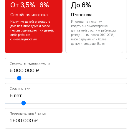
От 3,5%- 6%
До 6%
Семейная ипотека
IT-ипотека
Наличие детей в возрасте
Ипотека на покупку
до 6 лет, либо двух и более
квартиры в новостройке
несовершеннолетних детей,
для семей с одним ребенком
либо ребенка
рожденным после 01.01.2018,
с инвалидностью.
либо с двумя или более
детьми младше 18 лет
Стоимость недвижимости
Срок ипотеки
Первоначальный взнос