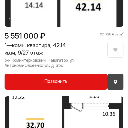
1 / 8
5 551 000 ₽
2
131 728 ₽ за м
1—комн. квартира, 42.14
кв.м, 9/27 этаж
Нрави
р-н Коминтерновский, Навигатор, ул.
Антонова-Овсеенко ул., д. 35с
Позвонить