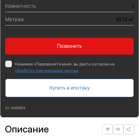
Комнатность
1
Метраж
2
42.14 м
Позвонить
Нажимая «Перезвоните мне», вы даёте согласие на
обработку персональных данных
Купить в ипотеку
ID:
4865554
Описание
Подробная информация
Нравится
Распеча