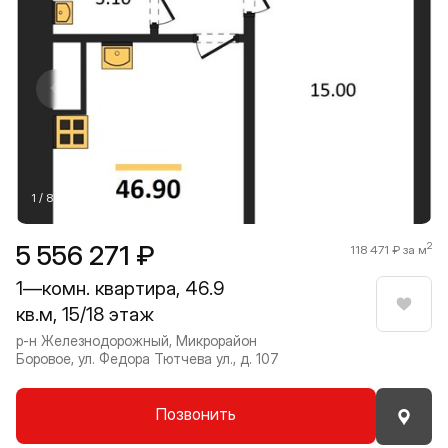
Прокрутить влево
Прокру
1 / 8
5 556 271 ₽
2
118 471 ₽ за м
1—комн. квартира, 46.9
кв.м, 15/18 этаж
Нрави
р-н Железнодорожный, Микрорайон
Боровое, ул. Федора Тютчева ул., д. 107
Позвонить