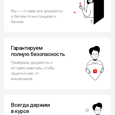
Мы — готовим все документы
и бегаем по инстанциям и
банкам.
Гарантируем
полную безопасность
Проверяем документы и
историю квартиры, чтобы
защитить вас от
мошенников.
Всегда держим
в курсе