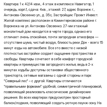
Квартира: 1 к 42,14 кв.м., 4 этаж в комплексе Навигатор, 1
очередь, корп.1, сдача: 4кв. , этажей: 27, адрес Воронеж г.,
Антонова-Овсеенко ул., д. 35с, Застройщик: Проект Инвест.
Жилой комплекс расположен в Коминтерновском районе г.
Воронежа на ул. Антонова-Овсеенко. 27-ми этажный
монолитный дом находится в черте города, однако его
отличает очень спокойная, почти загородная атмосфера —
отсутствие шума, чистый воздух, близость реки Дон - всего 15
минут езды на автомобиле. Все это вместе с низкой
плотностью застройки создает ощущение пространства и
свободы. Квартиры сочетают в себе комфорт городской
квартиры и преимущества загородного жилья, ведь в 2-х
минутах ходьбы доступны остановки общественного
транспорта, сетевые магазины с одной стороны и парк
"Северный лес" – с другой. Квартиры отличаются
“правильными формами”: удобной, симметричной планировкой,
позволяющей реализовать классические дизайнерские
решения. Во всех квартирах предусмотрен просторный
балкон/лоджия, позволяющий создать уютную лаунж-зону. На