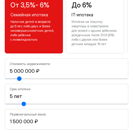
От 3,5%- 6%
До 6%
Семейная ипотека
IT-ипотека
Наличие детей в возрасте
Ипотека на покупку
до 6 лет, либо двух и более
квартиры в новостройке
несовершеннолетних детей,
для семей с одним ребенком
либо ребенка
рожденным после 01.01.2018,
с инвалидностью.
либо с двумя или более
детьми младше 18 лет
Стоимость недвижимости
Срок ипотеки
Первоначальный взнос