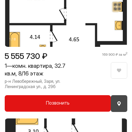
Прокрутить влево
Прокру
1 / 8
5 555 730 ₽
2
169 900 ₽ за м
1—комн. квартира, 32.7
кв.м, 8/16 этаж
Нрави
р-н Левобережный, Заря, ул.
Ленинградская ул., д. 29б
Позвонить