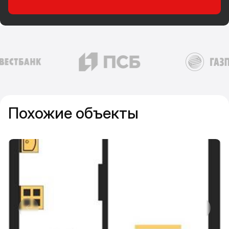
Похожие объекты
Прокрутить влево
Прокру