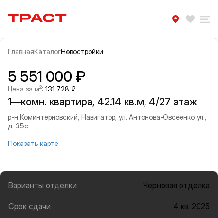
Траст | Служба недвижимости
Избра
Ра
Главная
Каталог
Новостройки
Прокрутить влево
Прок
Информация об объекте
Галерея
5 551 000 ₽
2
Цена за м
:
131 728 ₽
1—комн. квартира, 42.14 кв.м, 4/27 этаж
р-н Коминтерновский, Навигатор, ул. Антонова-Овсеенко ул.,
д. 35с
Показать карте
Варианты отделки
Черновая отделка
Срок сдачи
4 кв. 2025