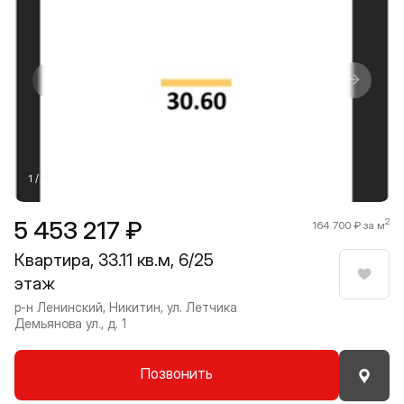
Прокрутить влево
Прокру
1 / 8
5 453 217 ₽
2
164 700 ₽ за м
Квартира, 33.11 кв.м, 6/25
этаж
Нрави
р-н Ленинский, Никитин, ул. Летчика
Демьянова ул., д. 1
Позвонить