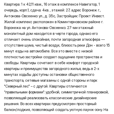
Квартира: 1 к 42,11 кв.м., 16 этаж в комплексе Навигатор, 1
очередь, корп.1, сдача: 4кв. , этажей: 27, адрес Воронеж г.,
Антонова-Овсеенко ул., д. 35с, Застройщик: Проект Инвест.
Жилой комплекс расположен в Коминтерновском районе г.
Воронежа на ул. Антонова-Овсеенко. 27-ми этажный
монолитный дом находится в черте города, однако его
отличает очень спокойная, почти загородная атмосфера —
отсутствие шума, чистый воздух, близость реки Дон - всего 15
минут езды на автомобиле. Все это вместе с низкой
плотностью застройки создает ощущение пространства и
свободы. Квартиры сочетают в себе комфорт городской
квартиры и преимущества загородного жилья, ведь в 2-х
минутах ходьбы доступны остановки общественного
транспорта, сетевые магазины с одной стороны и парк
"Северный лес" – с другой. Квартиры отличаются
“правильными формами”: удобной, симметричной планировкой,
позволяющей реализовать классические дизайнерские
решения. Во всех квартирах предусмотрен просторный
балкон/лоджия, позволяющий создать уютную лаунж-зону. На