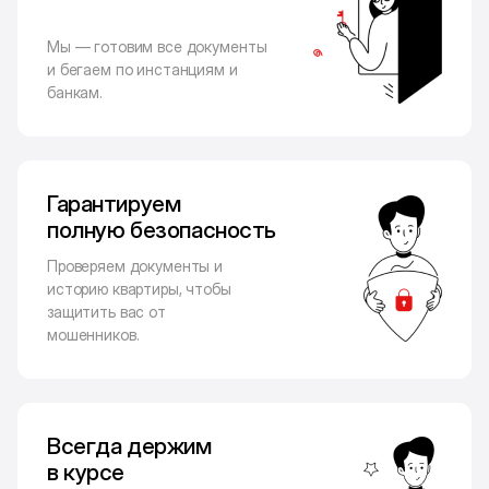
Мы — готовим все документы
и бегаем по инстанциям и
банкам.
Гарантируем
полную безопасность
Проверяем документы и
историю квартиры, чтобы
защитить вас от
мошенников.
Всегда держим
в курсе