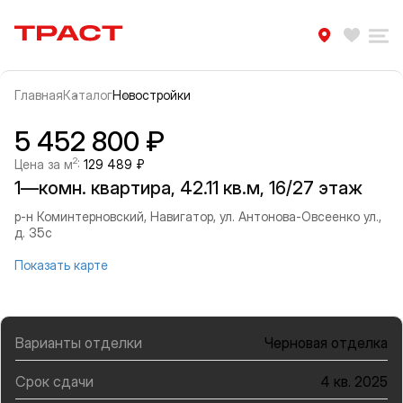
Траст | Служба недвижимости
Избра
Ра
Главная
Каталог
Новостройки
Прокрутить влево
Прок
Информация об объекте
Галерея
5 452 800 ₽
2
Цена за м
:
129 489 ₽
1—комн. квартира, 42.11 кв.м, 16/27 этаж
р-н Коминтерновский, Навигатор, ул. Антонова-Овсеенко ул.,
д. 35с
Показать карте
Варианты отделки
Черновая отделка
Срок сдачи
4 кв. 2025