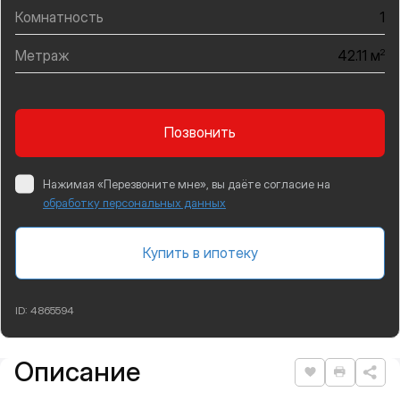
Комнатность
1
Метраж
2
42.11 м
Позвонить
Нажимая «Перезвоните мне», вы даёте согласие на
обработку персональных данных
Купить в ипотеку
ID:
4865594
Описание
Подробная информация
Нравится
Распеча