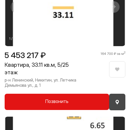
Прокрутить влево
Прокру
1 / 8
5 453 217 ₽
2
164 700 ₽ за м
Квартира, 33.11 кв.м, 5/25
этаж
Нрави
р-н Ленинский, Никитин, ул. Летчика
Демьянова ул., д. 1
Позвонить