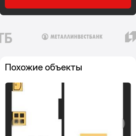
Похожие объекты
Прокрутить влево
Прокру