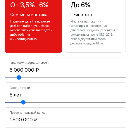
От 3,5%- 6%
До 6%
Семейная ипотека
IT-ипотека
Наличие детей в возрасте
Ипотека на покупку
до 6 лет, либо двух и более
квартиры в новостройке
несовершеннолетних детей,
для семей с одним ребенком
либо ребенка
рожденным после 01.01.2018,
с инвалидностью.
либо с двумя или более
детьми младше 18 лет
Стоимость недвижимости
Срок ипотеки
Первоначальный взнос