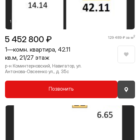
1 / 8
5 452 800 ₽
2
129 489 ₽ за м
1—комн. квартира, 42.11
кв.м, 21/27 этаж
Нрави
р-н Коминтерновский, Навигатор, ул.
Антонова-Овсеенко ул., д. 35с
Позвонить