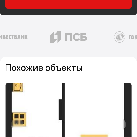
Похожие объекты
Прокрутить влево
Прокру