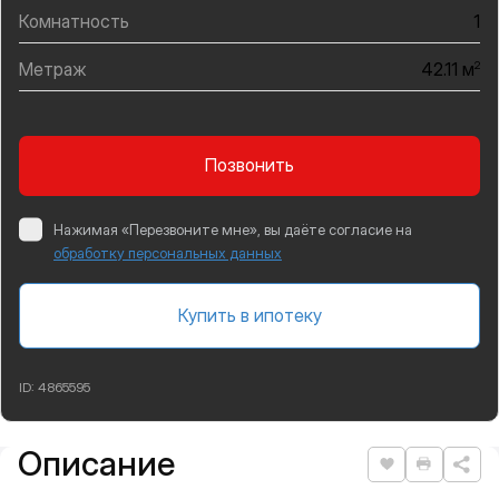
Комнатность
1
Метраж
2
42.11 м
Позвонить
Нажимая «Перезвоните мне», вы даёте согласие на
обработку персональных данных
Купить в ипотеку
ID:
4865595
Описание
Подробная информация
Нравится
Распеча