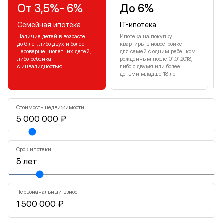
От 3,5%- 6%
До 6%
Семейная ипотека
IT-ипотека
Наличие детей в возрасте
Ипотека на покупку
до 6 лет, либо двух и более
квартиры в новостройке
несовершеннолетних детей,
для семей с одним ребенком
либо ребенка
рожденным после 01.01.2018,
с инвалидностью.
либо с двумя или более
детьми младше 18 лет
Стоимость недвижимости
Срок ипотеки
Первоначальный взнос