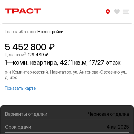
Траст | Служба недвижимости
Избра
Ра
Главная
Каталог
Новостройки
Прокрутить влево
Прок
Информация об объекте
Галерея
5 452 800 ₽
2
Цена за м
:
129 489 ₽
1—комн. квартира, 42.11 кв.м, 17/27 этаж
р-н Коминтерновский, Навигатор, ул. Антонова-Овсеенко ул.,
д. 35с
Показать карте
Варианты отделки
Черновая отделка
Срок сдачи
4 кв. 2025