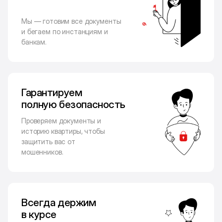
Мы — готовим все документы
и бегаем по инстанциям и
банкам.
Гарантируем
полную безопасность
Проверяем документы и
историю квартиры, чтобы
защитить вас от
мошенников.
Всегда держим
в курсе