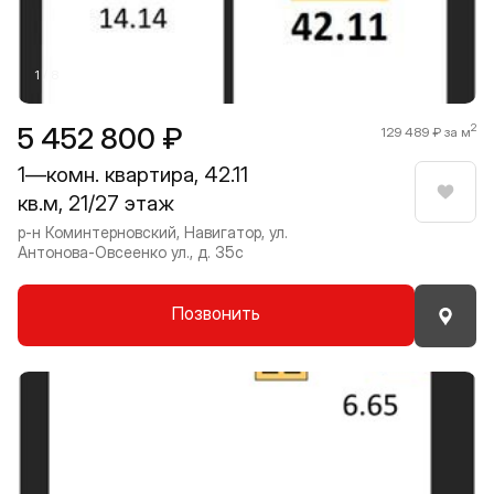
1 / 8
5 452 800 ₽
2
129 489 ₽ за м
1—комн. квартира, 42.11
кв.м, 21/27 этаж
Нрави
р-н Коминтерновский, Навигатор, ул.
Антонова-Овсеенко ул., д. 35с
Позвонить