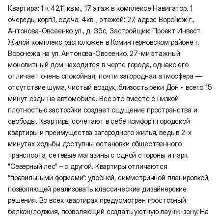
Квартира: 1 к 42,11 кв.м., 17 этаж в комплексе Навигатор, 1
очередь, корп.1, сдача: 4кв. , этажей: 27, адрес Воронеж г.,
Антонова-Овсеенко ул., д. 35с, Застройщик: Проект Инвест.
Жилой комплекс расположен в Коминтерновском районе г.
Воронежа на ул. Антонова-Овсеенко. 27-ми этажный
монолитный дом находится в черте города, однако его
отличает очень спокойная, почти загородная атмосфера —
отсутствие шума, чистый воздух, близость реки Дон - всего 15
минут езды на автомобиле. Все это вместе с низкой
плотностью застройки создает ощущение пространства и
свободы. Квартиры сочетают в себе комфорт городской
квартиры и преимущества загородного жилья, ведь в 2-х
минутах ходьбы доступны остановки общественного
транспорта, сетевые магазины с одной стороны и парк
"Северный лес" – с другой. Квартиры отличаются
“правильными формами”: удобной, симметричной планировкой,
позволяющей реализовать классические дизайнерские
решения. Во всех квартирах предусмотрен просторный
балкон/лоджия, позволяющий создать уютную лаунж-зону. На