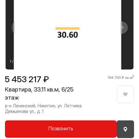
Прокрутить влево
Прокру
1 / 8
5 453 217 ₽
2
164 700 ₽ за м
Квартира, 33.11 кв.м, 6/25
этаж
Нрави
р-н Ленинский, Никитин, ул. Летчика
Демьянова ул., д. 1
Позвонить