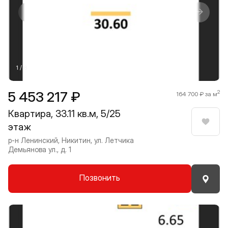
Прокрутить влево
Прокру
1 / 8
5 453 217 ₽
2
164 700 ₽ за м
Квартира, 33.11 кв.м, 5/25
этаж
Нрави
р-н Ленинский, Никитин, ул. Летчика
Демьянова ул., д. 1
Позвонить