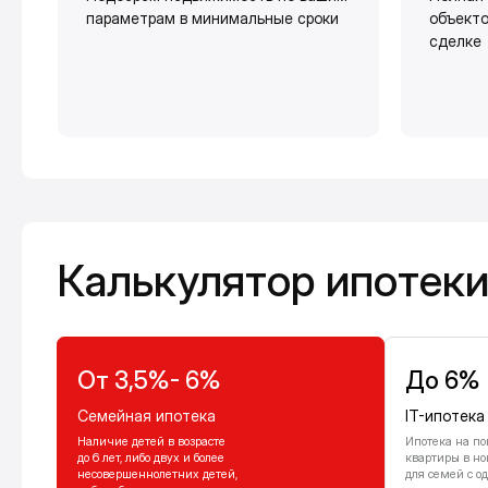
параметрам в минимальные сроки
объекто
сделке
Калькулятор ипотеки
Калькулятор ипотек
От 3,5%- 6%
До 6%
Семейная ипотека
IT-ипотека
Наличие детей в возрасте
Ипотека на по
до 6 лет, либо двух и более
квартиры в но
несовершеннолетних детей,
для семей с о