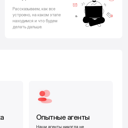
Рассказываем, как все
устроено, на каком этапе
находимся и что будем
делать дальше.
жа
Опытные агенты
Наши агенты никогда не