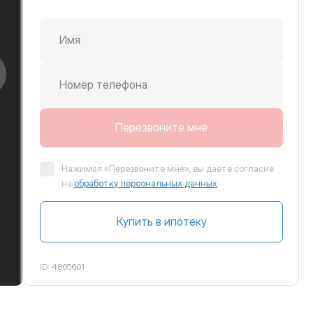
Имя
крутить вправо
Номер телефона
Перезвоните мне
Нажимая «Перезвоните мне», вы даёте согласие
на
обработку персональных данных
Купить в ипотеку
ID:
4865601