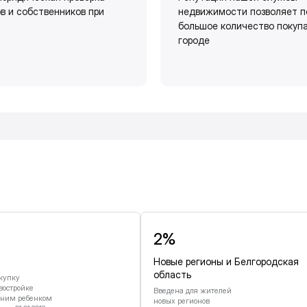
в и собственников при
недвижимости позволяет п
большое количество покуп
городе
и
2%
Новые регионы и Белгородская
область
купку
востройке
Введена для жителей
дним ребенком
новых регионов