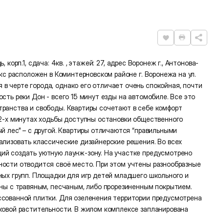
Нравится
Распечат
ь, корп.1, сдача: 4кв. , этажей: 27, адрес Воронеж г., Антонова-
екс расположен в Коминтерновском районе г. Воронежа на ул.
 черте города, однако его отличает очень спокойная, почти
сть реки Дон - всего 15 минут езды на автомобиле. Все это
транства и свободы. Квартиры сочетают в себе комфорт
 2-х минутах ходьбы доступны остановки общественного
й лес" – с другой. Квартиры отличаются “правильными
ализовать классические дизайнерские решения. Во всех
ий создать уютную лаунж-зону. На участке предусмотрено
ности отводится своё место. При этом учтены разнообразные
ных групп. Площадки для игр детей младшего школьного и
ены с травяным, песчаным, либо прорезиненным покрытием.
ссованной плитки. Для озеленения территории предусмотрена
иковой растительности. В жилом комплексе запланирована