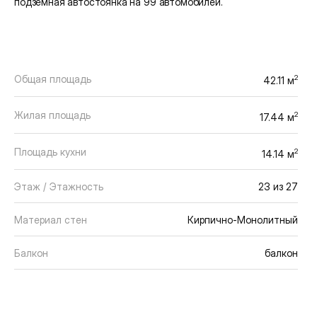
подземная автостоянка на 99 автомобилей.
Общая площадь
2
42.11 м
Жилая площадь
2
17.44 м
Площадь кухни
2
14.14 м
Этаж / Этажность
23 из 27
Материал стен
Кирпично-Монолитный
Балкон
балкон