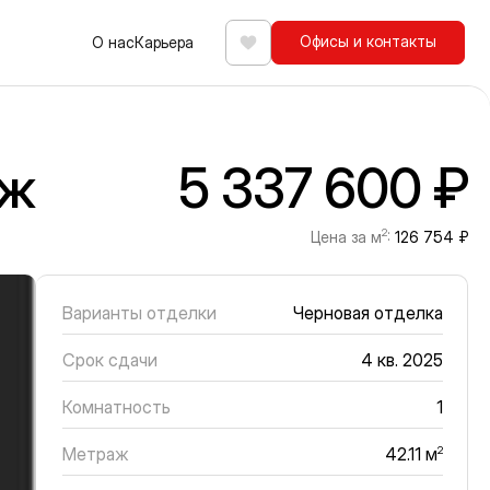
Офисы и контакты
О нас
Карьера
Избранное
аж
5 337 600 ₽
2
Цена за м
:
126 754 ₽
Варианты отделки
Черновая отделка
Срок сдачи
4 кв. 2025
Комнатность
1
Метраж
2
42.11 м