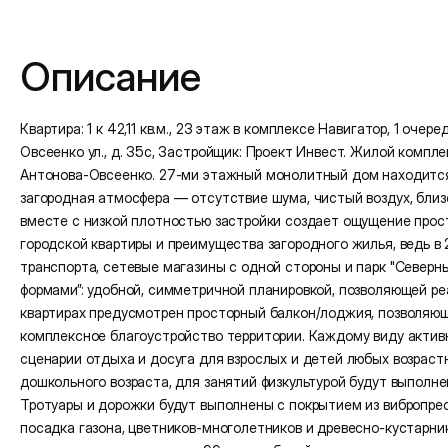
Подробная информация
Описание
Квартира: 1 к 42,11 кв.м., 23 этаж в комплексе Навигатор, 1 очеред
Овсеенко ул., д. 35с, Застройщик: Проект Инвест. Жилой компл
Антонова-Овсеенко. 27-ми этажный монолитный дом находится в
загородная атмосфера — отсутствие шума, чистый воздух, близо
вместе с низкой плотностью застройки создает ощущение прос
городской квартиры и преимущества загородного жилья, ведь в
транспорта, сетевые магазины с одной стороны и парк "Северны
формами”: удобной, симметричной планировкой, позволяющей ре
квартирах предусмотрен просторный балкон/лоджия, позволяющ
комплексное благоустройство территории. Каждому виду актив
сценарии отдыха и досуга для взрослых и детей любых возраст
дошкольного возраста, для занятий физкультурой будут выполн
Тротуары и дорожки будут выполнены с покрытием из вибропре
посадка газона, цветников-многолетников и древесно-кустарн