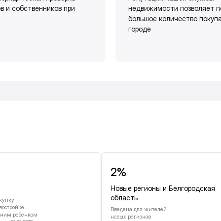
в и собственников при
недвижимости позволяет п
большое количество покуп
городе
и
2%
Новые регионы и Белгородская
область
купку
востройке
Введена для жителей
дним ребенком
новых регионов