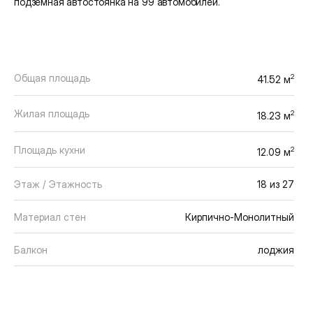
подземная автостоянка на 99 автомобилей.
Общая площадь
2
41.52 м
Жилая площадь
2
18.23 м
Площадь кухни
2
12.09 м
Этаж / Этажность
18 из 27
Материал стен
Кирпично-Монолитный
Балкон
лоджия