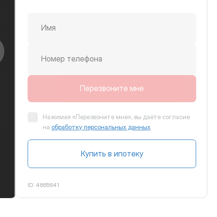
Имя
крутить вправо
Номер телефона
Перезвоните мне
Нажимая «Перезвоните мне», вы даёте согласие
на
обработку персональных данных
Купить в ипотеку
ID:
4865641