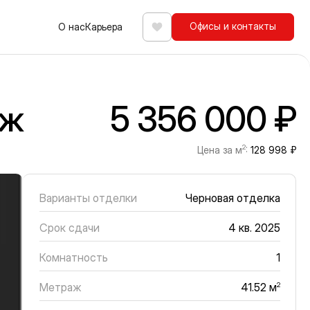
Офисы и контакты
О нас
Карьера
Избранное
аж
5 356 000 ₽
2
Цена за м
:
128 998 ₽
Варианты отделки
Черновая отделка
Срок сдачи
4 кв. 2025
Комнатность
1
Метраж
2
41.52 м