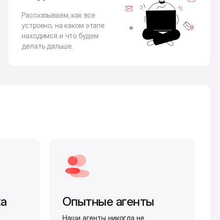
Рассказываем, как все
устроено, на каком этапе
находимся и что будем
делать дальше.
жа
Опытные агенты
Наши агенты никогда не