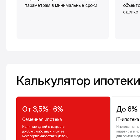
параметрам в минимальные сроки
объекто
сделке
Калькулятор ипотеки
Калькулятор ипотек
От 3,5%- 6%
До 6%
Семейная ипотека
IT-ипотека
Наличие детей в возрасте
Ипотека на по
до 6 лет, либо двух и более
квартиры в но
несовершеннолетних детей,
для семей с о