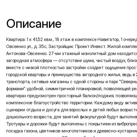
Подробная информация
Описание
Квартира: 1 к 41,52 кв.м., 18 этаж в комплексе Навигатор, 1 очеред
Овсеенко ул., д. 35с, Застройщик: Проект Инвест. Жилой компл
Антонова-Овсеенко. 27-ми этажный монолитный дом находится в
загородная атмосфера — отсутствие шума, чистый воздух, близо
вместе с низкой плотностью застройки создает ощущение прос
городской квартиры и преимущества загородного жилья, ведь в
транспорта, сетевые магазины с одной стороны и парк "Северны
формами”: удобной, симметричной планировкой, позволяющей ре
квартирах предусмотрен просторный балкон/лоджия, позволяющ
комплексное благоустройство территории. Каждому виду актив
сценарии отдыха и досуга для взрослых и детей любых возраст
дошкольного возраста, для занятий физкультурой будут выполн
Тротуары и дорожки будут выполнены с покрытием из вибропре
посадка газона, цветников-многолетников и древесно-кустарн