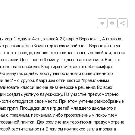
Нравится
Распечат
ь, корп.1, сдача: 4кв. , этажей: 27, адрес Воронеж г., Антонова-
екс расположен в Коминтерновском районе г. Воронежа на ул.
 черте города, однако его отличает очень спокойная, почти
сть реки Дон - всего 15 минут езды на автомобиле. Все это
транства и свободы. Квартиры сочетают в себе комфорт
 2-х минутах ходьбы доступны остановки общественного
й лес" – с другой. Квартиры отличаются “правильными
ализовать классические дизайнерские решения. Во всех
ий создать уютную лаунж-зону. На участке предусмотрено
ности отводится своё место. При этом учтены разнообразные
ных групп. Площадки для игр детей младшего школьного и
ены с травяным, песчаным, либо прорезиненным покрытием.
ссованной плитки. Для озеленения территории предусмотрена
иковой растительности. В жилом комплексе запланирована