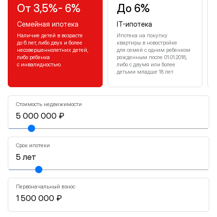
От 3,5%- 6%
До 6%
Семейная ипотека
IT-ипотека
Наличие детей в возрасте
Ипотека на покупку
до 6 лет, либо двух и более
квартиры в новостройке
несовершеннолетних детей,
для семей с одним ребенком
либо ребенка
рожденным после 01.01.2018,
с инвалидностью.
либо с двумя или более
детьми младше 18 лет
Стоимость недвижимости
Срок ипотеки
Первоначальный взнос