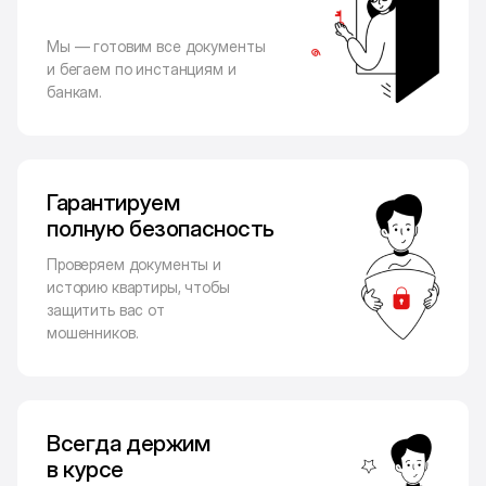
Мы — готовим все документы
и бегаем по инстанциям и
банкам.
Гарантируем
полную безопасность
Проверяем документы и
историю квартиры, чтобы
защитить вас от
мошенников.
Всегда держим
в курсе