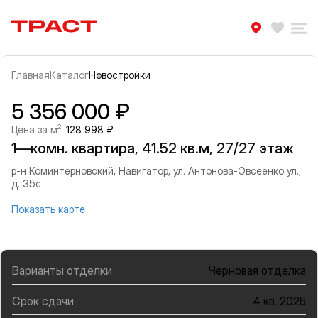
Траст | Служба недвижимости
Избра
Ра
Главная
Каталог
Новостройки
Прокрутить влево
Прок
Информация об объекте
Галерея
5 356 000 ₽
2
Цена за м
:
128 998 ₽
1—комн. квартира, 41.52 кв.м, 27/27 этаж
р-н Коминтерновский, Навигатор, ул. Антонова-Овсеенко ул.,
д. 35с
Показать карте
Варианты отделки
Черновая отделка
Срок сдачи
4 кв. 2025