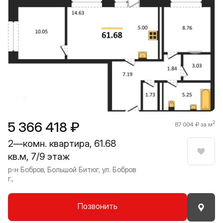
Прокрутить влево
Прокру
1 / 9
5 366 418 ₽
2
87 004 ₽ за м
2—комн. квартира, 61.68
кв.м, 7/9 этаж
Нрави
р-н Бобров, Большой Битюг, ул. Бобров
г.,
Позвонить