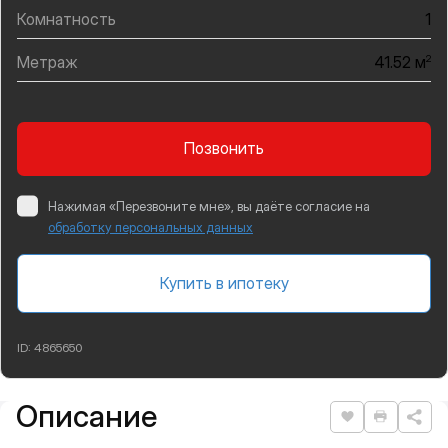
Комнатность
1
Метраж
2
41.52 м
Позвонить
Нажимая «Перезвоните мне», вы даёте согласие на
обработку персональных данных
Купить в ипотеку
ID:
4865650
Описание
Подробная информация
Нравится
Распеча