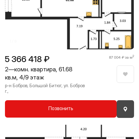
Прокрутить влево
Прокру
1 / 9
5 366 418 ₽
2
87 004 ₽ за м
2—комн. квартира, 61.68
кв.м, 4/9 этаж
Нрави
р-н Бобров, Большой Битюг, ул. Бобров
г.,
Позвонить