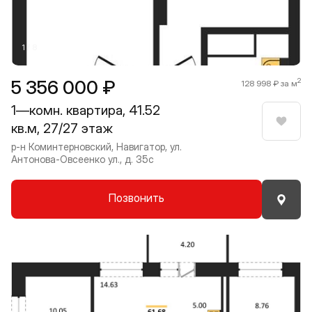
1 / 8
5 356 000 ₽
2
128 998 ₽ за м
1—комн. квартира, 41.52
кв.м, 27/27 этаж
Нрави
р-н Коминтерновский, Навигатор, ул.
Антонова-Овсеенко ул., д. 35с
Позвонить