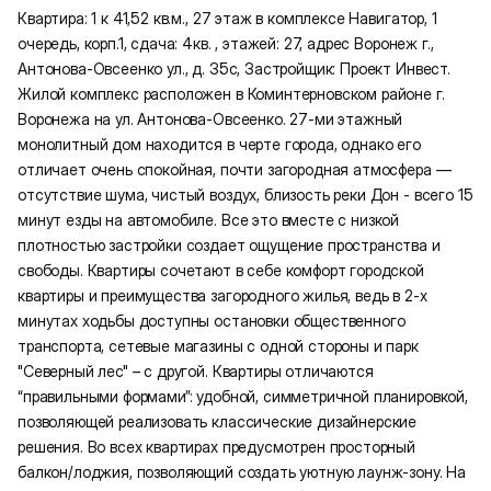
Квартира: 1 к 41,52 кв.м., 27 этаж в комплексе Навигатор, 1
очередь, корп.1, сдача: 4кв. , этажей: 27, адрес Воронеж г.,
Антонова-Овсеенко ул., д. 35с, Застройщик: Проект Инвест.
Жилой комплекс расположен в Коминтерновском районе г.
Воронежа на ул. Антонова-Овсеенко. 27-ми этажный
монолитный дом находится в черте города, однако его
отличает очень спокойная, почти загородная атмосфера —
отсутствие шума, чистый воздух, близость реки Дон - всего 15
минут езды на автомобиле. Все это вместе с низкой
плотностью застройки создает ощущение пространства и
свободы. Квартиры сочетают в себе комфорт городской
квартиры и преимущества загородного жилья, ведь в 2-х
минутах ходьбы доступны остановки общественного
транспорта, сетевые магазины с одной стороны и парк
"Северный лес" – с другой. Квартиры отличаются
“правильными формами”: удобной, симметричной планировкой,
позволяющей реализовать классические дизайнерские
решения. Во всех квартирах предусмотрен просторный
балкон/лоджия, позволяющий создать уютную лаунж-зону. На