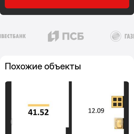
Похожие объекты
Прокрутить влево
Прокру