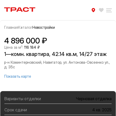
Траст | Служба недвижимости
Избра
Ра
Главная
Каталог
Новостройки
Прокрутить влево
Прок
Информация об объекте
Галерея
4 896 000 ₽
2
Цена за м
:
116 184 ₽
1—комн. квартира, 42.14 кв.м, 14/27 этаж
р-н Коминтерновский, Навигатор, ул. Антонова-Овсеенко ул.,
д. 35с
Показать карте
Варианты отделки
Черновая отделка
Срок сдачи
4 кв. 2025