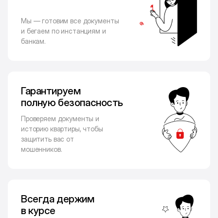
Мы — готовим все документы
и бегаем по инстанциям и
банкам.
Гарантируем
полную безопасность
Проверяем документы и
историю квартиры, чтобы
защитить вас от
мошенников.
Всегда держим
в курсе