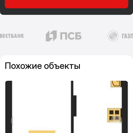
Похожие объекты
Прокрутить влево
Прокру