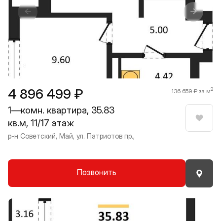
Прокрутить влево
Прокру
1 / 8
4 896 499 ₽
2
136 659 ₽ за м
1—комн. квартира, 35.83
кв.м, 11/17 этаж
Нрави
р-н Советский, Май, ул. Патриотов пр.,
Позвонить