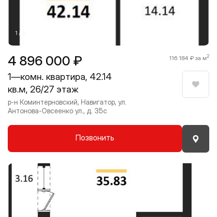
1 / 8
4 896 000 ₽
2
116 184 ₽ за м
1—комн. квартира, 42.14
кв.м, 26/27 этаж
Нрави
р-н Коминтерновский, Навигатор, ул.
Антонова-Овсеенко ул., д. 35с
Позвонить