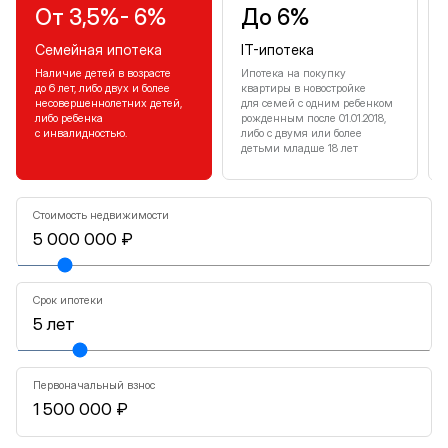
От 3,5%- 6%
До 6%
Семейная ипотека
IT-ипотека
Наличие детей в возрасте
Ипотека на покупку
до 6 лет, либо двух и более
квартиры в новостройке
несовершеннолетних детей,
для семей с одним ребенком
либо ребенка
рожденным после 01.01.2018,
с инвалидностью.
либо с двумя или более
детьми младше 18 лет
Стоимость недвижимости
Срок ипотеки
Первоначальный взнос