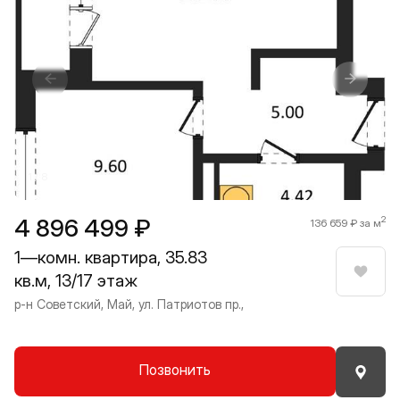
Прокрутить влево
Прокру
1 / 8
4 896 499 ₽
2
136 659 ₽ за м
1—комн. квартира, 35.83
кв.м, 13/17 этаж
Нрави
р-н Советский, Май, ул. Патриотов пр.,
Позвонить