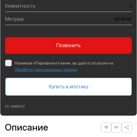
Комнатность
1
Метраж
2
42.14 м
Позвонить
Нажимая «Перезвоните мне», вы даёте согласие на
обработку персональных данных
Купить в ипотеку
ID:
4865707
Описание
Подробная информация
Нравится
Распеча