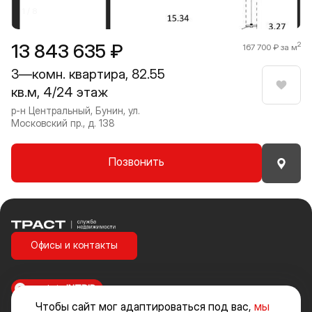
1 / 8
13 843 635 ₽
2
167 700 ₽ за м
3—комн. квартира, 82.55
кв.м, 4/24 этаж
Нрави
р-н Центральный, Бунин, ул.
Московский пр., д. 138
Позвонить
Траст | Служба недвижимости
Офисы и контакты
made in
INTRID
Чтобы сайт мог адаптироваться под вас,
мы