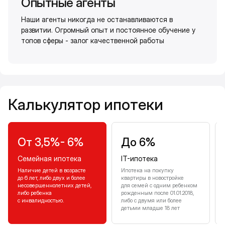
Опытные агенты
Наши агенты никогда не останавливаются в
развитии. Огромный опыт и постоянное обучение у
топов сферы - залог качественной работы
Калькулятор ипотеки
Калькулятор ипотеки
От 3,5%- 6%
До 6%
Семейная ипотека
IT-ипотека
Наличие детей в возрасте
Ипотека на покупку
до 6 лет, либо двух и более
квартиры в новостройке
несовершеннолетних детей,
для семей с одним ребенком
либо ребенка
рожденным после 01.01.2018,
с инвалидностью.
либо с двумя или более
детьми младше 18 лет