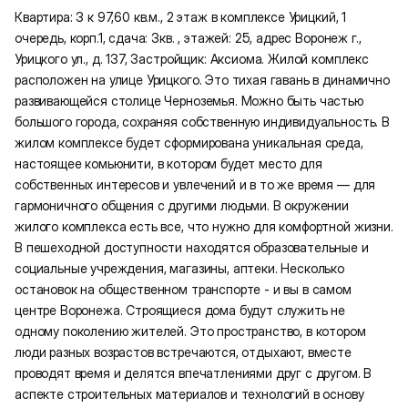
Квартира: 3 к 97,60 кв.м., 2 этаж в комплексе Урицкий, 1
очередь, корп.1, сдача: 3кв. , этажей: 25, адрес Воронеж г.,
Урицкого ул., д. 137, Застройщик: Аксиома. Жилой комплекс
расположен на улице Урицкого. Это тихая гавань в динамично
развивающейся столице Черноземья. Можно быть частью
большого города, сохраняя собственную индивидуальность. В
жилом комплексе будет сформирована уникальная среда,
настоящее комьюнити, в котором будет место для
собственных интересов и увлечений и в то же время — для
гармоничного общения с другими людьми. В окружении
жилого комплекса есть все, что нужно для комфортной жизни.
В пешеходной доступности находятся образовательные и
социальные учреждения, магазины, аптеки. Несколько
остановок на общественном транспорте - и вы в самом
центре Воронежа. Строящиеся дома будут служить не
одному поколению жителей. Это пространство, в котором
люди разных возрастов встречаются, отдыхают, вместе
проводят время и делятся впечатлениями друг с другом. В
аспекте строительных материалов и технологий в основу