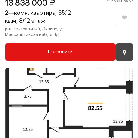
13 838 000 ₽
212 500 ₽ за м
2—комн. квартира, 65.12
кв.м, 8/12 этаж
Нрави
р-н Центральный, Эклипс, ул.
Массалитинова наб., д. 1/1
Позвонить
Прокрутить влево
Прокру