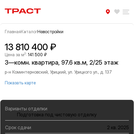
Траст | Служба недвижимости
Избра
Ра
Главная
Каталог
Новостройки
Прокрутить влево
Прок
Информация об объекте
Галерея
13 810 400 ₽
2
Цена за м
:
141 500 ₽
3—комн. квартира, 97.6 кв.м, 2/25 этаж
р-н Коминтерновский, Урицкий, ул. Урицкого ул., д. 137
Показать карте
Варианты отделки
Подготовка под чистовую отделку
Срок сдачи
2 кв. 2025