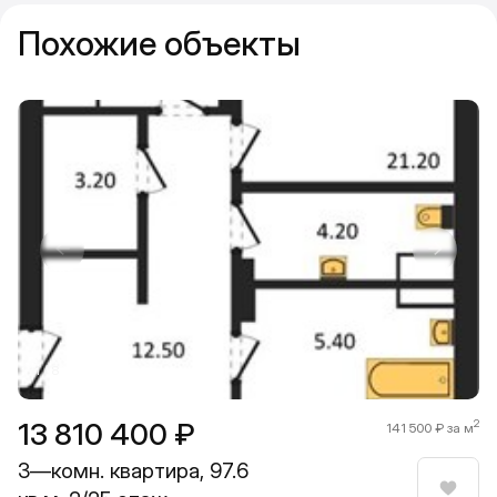
Похожие объекты
Прокрутить влево
Прокру
1 / 8
13 810 400 ₽
2
141 500 ₽ за м
3—комн. квартира, 97.6