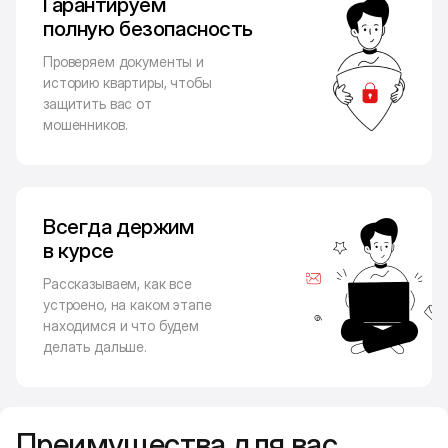
Гарантируем
полную безопасность
Проверяем документы и
историю квартиры, чтобы
защитить вас от
мошенников.
Всегда держим
в курсе
Рассказываем, как все
устроено, на каком этапе
находимся и что будем
делать дальше.
Преимущества для вас