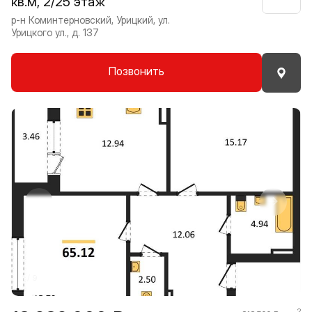
кв.м, 2/25 этаж
Нрави
р-н Коминтерновский, Урицкий, ул.
Урицкого ул., д. 137
Позвонить
Прокрутить влево
Прокру
1 / 9
2