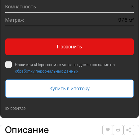
Комнатность
3
Метраж
2
97.6 м
Позвонить
Нажимая «Перезвоните мне», вы даёте согласие на
обработку персональных данных
Купить в ипотеку
ID:
5034729
Описание
Подробная информация
Нравится
Распеча