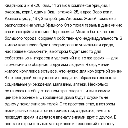
Квартира: 3 к 97,20 кв.м., 14 этаж в комплексе Урицкий, 1
очередь, корп.1, сдача: 3кв. , этажей: 25, адрес Воронеж г.,
Урицкого ул., д. 137, Застройщик: Аксиома. Жилой комплекс
расположен на улице Урицкого. Это тихая гавань в динамично
развивающейся столице Черноземья. Можно быть частью
большого города, сохраняя собственную индивидуальность. В
жилом комплексе будет сформирована уникальная среда,
настоящее комьюнити, в котором будет место для
собственных интересов и увлечений и в то же время — для
гармоничного общения с другими людьми. В окружении
жилого комплекса есть все, что нужно для комфортной жизни.
В пешеходной доступности находятся образовательные и
социальные учреждения, магазины, аптеки. Несколько
остановок на общественном транспорте - и вы в самом
центре Воронежа. Строящиеся дома будут служить не
одному поколению жителей. Это пространство, в котором
люди разных возрастов встречаются, отдыхают, вместе
проводят время и делятся впечатлениями друг с другом. В
аспекте строительных материалов и технологий в основу