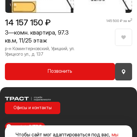
1 / 8
14 157 150 ₽
2
145 500 ₽ за м
3—комн. квартира, 97.3
кв.м, 11/25 этаж
Нрави
р-н Коминтерновский, Урицкий, ул.
Урицкого ул., д. 137
Позвонить
Траст | Служба недвижимости
Офисы и контакты
made in
INTRID
Чтобы сайт мог адаптироваться под вас,
мы