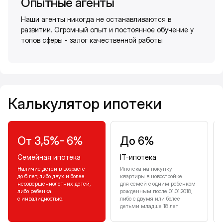
Опытные агенты
Наши агенты никогда не останавливаются в
развитии. Огромный опыт и постоянное обучение у
топов сферы - залог качественной работы
Калькулятор ипотеки
Калькулятор ипотеки
От 3,5%- 6%
До 6%
Семейная ипотека
IT-ипотека
Наличие детей в возрасте
Ипотека на покупку
до 6 лет, либо двух и более
квартиры в новостройке
несовершеннолетних детей,
для семей с одним ребенком
либо ребенка
рожденным после 01.01.2018,
с инвалидностью.
либо с двумя или более
детьми младше 18 лет