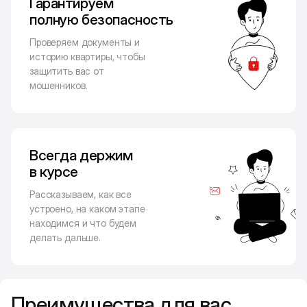
Гарантируем
полную безопасность
Проверяем документы и
историю квартиры, чтобы
защитить вас от
мошенников.
Всегда держим
в курсе
Рассказываем, как все
устроено, на каком этапе
находимся и что будем
делать дальше.
Преимущества для вас