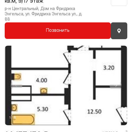
кв.м, 9/17 этаж
Нрави
р-н Центральный, Дом на Фридриха
Энгельса, ул. Фридриха Энгельса ул., д.
88
Позвонить
Прокрутить влево
Прокру
1 / 8
2