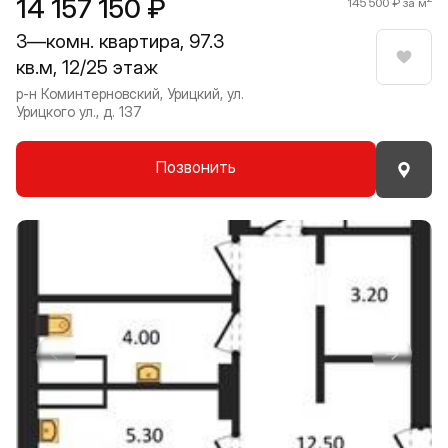
14 157 150 ₽
145 500 ₽ за м
3—комн. квартира, 97.3
кв.м, 12/25 этаж
Нрави
р-н Коминтерновский, Урицкий, ул.
Урицкого ул., д. 137
Позвонить
Прокрутить влево
Прокру