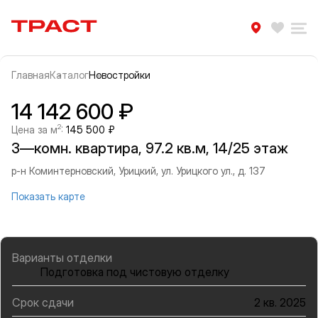
Траст | Служба недвижимости
Избра
Ра
Главная
Каталог
Новостройки
Прокрутить влево
Прок
Информация об объекте
Галерея
14 142 600 ₽
2
Цена за м
:
145 500 ₽
3—комн. квартира, 97.2 кв.м, 14/25 этаж
р-н Коминтерновский, Урицкий, ул. Урицкого ул., д. 137
Показать карте
Варианты отделки
Подготовка под чистовую отделку
Срок сдачи
2 кв. 2025