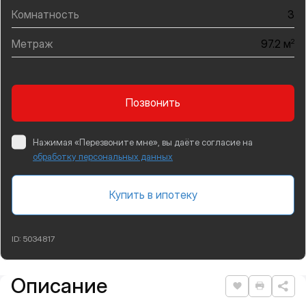
Комнатность
3
Метраж
2
97.2 м
Позвонить
Нажимая «Перезвоните мне», вы даёте согласие на
обработку персональных данных
Купить в ипотеку
ID:
5034817
Описание
Подробная информация
Нравится
Распеча