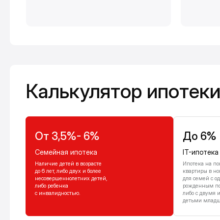
Калькулятор ипотеки
Калькулятор ипотек
От 3,5%- 6%
До 6%
Семейная ипотека
IT-ипотека
Наличие детей в возрасте
Ипотека на по
до 6 лет, либо двух и более
квартиры в но
несовершеннолетних детей,
для семей с о
либо ребенка
рожденным посл
с инвалидностью.
либо с двумя 
детьми младше