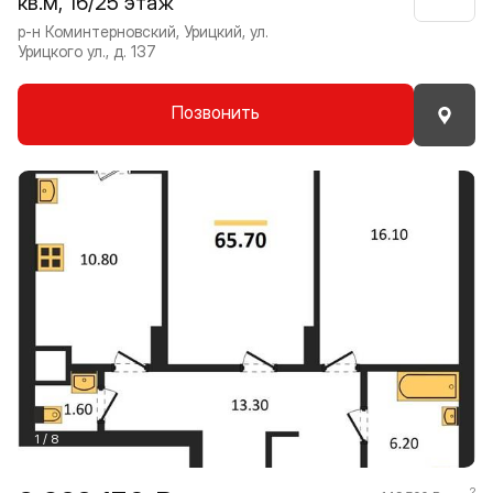
кв.м, 16/25 этаж
Нрави
р-н Коминтерновский, Урицкий, ул.
Урицкого ул., д. 137
Позвонить
Прокрутить влево
Прокру
1 / 8
2