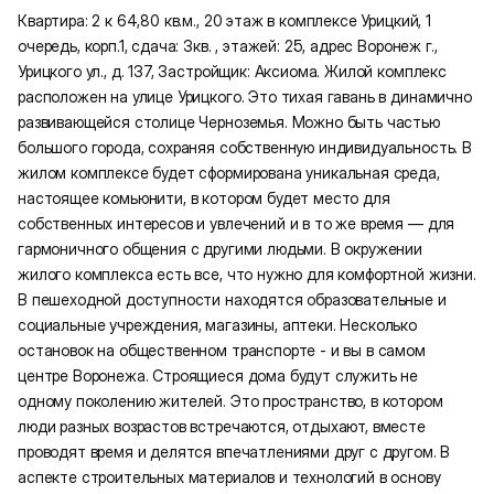
Квартира: 2 к 64,80 кв.м., 20 этаж в комплексе Урицкий, 1
очередь, корп.1, сдача: 3кв. , этажей: 25, адрес Воронеж г.,
Урицкого ул., д. 137, Застройщик: Аксиома. Жилой комплекс
расположен на улице Урицкого. Это тихая гавань в динамично
развивающейся столице Черноземья. Можно быть частью
большого города, сохраняя собственную индивидуальность. В
жилом комплексе будет сформирована уникальная среда,
настоящее комьюнити, в котором будет место для
собственных интересов и увлечений и в то же время — для
гармоничного общения с другими людьми. В окружении
жилого комплекса есть все, что нужно для комфортной жизни.
В пешеходной доступности находятся образовательные и
социальные учреждения, магазины, аптеки. Несколько
остановок на общественном транспорте - и вы в самом
центре Воронежа. Строящиеся дома будут служить не
одному поколению жителей. Это пространство, в котором
люди разных возрастов встречаются, отдыхают, вместе
проводят время и делятся впечатлениями друг с другом. В
аспекте строительных материалов и технологий в основу