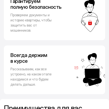
Гарантируем
полную безопасность
Проверяем документы и
историю квартиры, чтобы
защитить вас от
мошенников.
Всегда держим
в курсе
Рассказываем, как все
устроено, на каком этапе
находимся и что будем
делать дальше.
Преимущества для вас