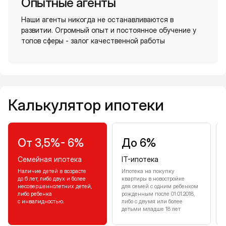
Опытные агенты
Наши агенты никогда не останавливаются в
развитии. Огромный опыт и постоянное обучение у
топов сферы - залог качественной работы
Калькулятор ипотеки
Калькулятор ипотеки
От 3,5%- 6%
До 6%
Семейная ипотека
IT-ипотека
Наличие детей в возрасте
Ипотека на покупку
до 6 лет, либо двух и более
квартиры в новостройке
несовершеннолетних детей,
для семей с одним ребенком
либо ребенка
рожденным после 01.01.2018,
с инвалидностью.
либо с двумя или более
детьми младше 18 лет