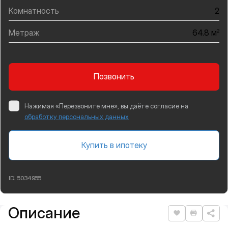
Комнатность
2
Метраж
2
64.8 м
Позвонить
Нажимая «Перезвоните мне», вы даёте согласие на
обработку персональных данных
Купить в ипотеку
ID:
5034955
Описание
Подробная информация
Нравится
Распеча