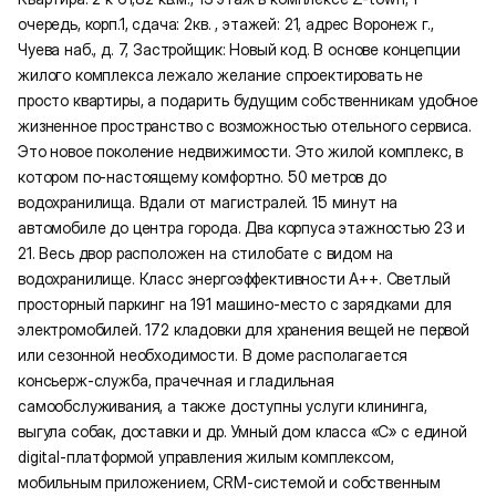
очередь, корп.1, сдача: 2кв. , этажей: 21, адрес Воронеж г.,
Чуева наб., д. 7, Застройщик: Новый код. В основе концепции
жилого комплекса лежало желание спроектировать не
просто квартиры, а подарить будущим собственникам удобное
жизненное пространство с возможностью отельного сервиса.
Это новое поколение недвижимости. Это жилой комплекс, в
котором по-настоящему комфортно. 50 метров до
водохранилища. Вдали от магистралей. 15 минут на
автомобиле до центра города. Два корпуса этажностью 23 и
21. Весь двор расположен на стилобате с видом на
водохранилище. Класс энергоэффективности А++. Светлый
просторный паркинг на 191 машино-место с зарядками для
электромобилей. 172 кладовки для хранения вещей не первой
или сезонной необходимости. В доме располагается
консьерж-служба, прачечная и гладильная
самообслуживания, а также доступны услуги клининга,
выгула собак, доставки и др. Умный дом класса «C» с единой
digital-платформой управления жилым комплексом,
мобильным приложением, CRM-системой и собственным