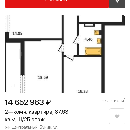
Прокрутить влево
Прокру
1 / 8
14 652 963 ₽
2
167 214 ₽ за м
2—комн. квартира, 87.63
кв.м, 11/25 этаж
Нрави
р-н Центральный, Бунин, ул.