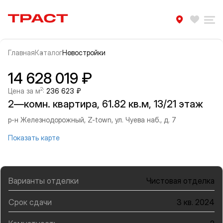
Траст | Служба недвижимости
Избра
Ра
Главная
Каталог
Новостройки
Прокрутить влево
Прок
Информация об объекте
Галерея
14 628 019 ₽
2
Цена за м
:
236 623 ₽
2—комн. квартира, 61.82 кв.м, 13/21 этаж
р-н Железнодорожный, Z-town, ул. Чуева наб., д. 7
Показать карте
Варианты отделки
Чистовая отделка
Срок сдачи
3 кв. 2024