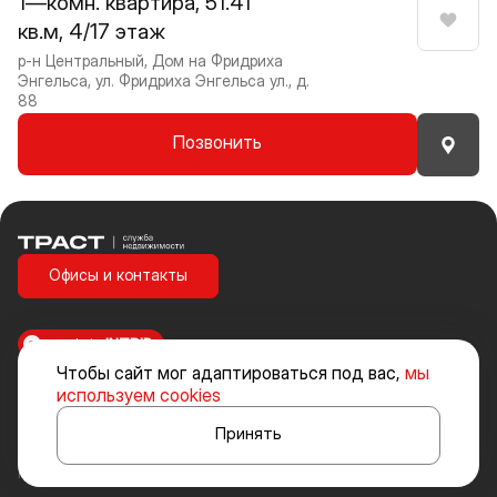
1—комн. квартира, 51.41
кв.м, 4/17 этаж
Нрави
р-н Центральный, Дом на Фридриха
Энгельса, ул. Фридриха Энгельса ул., д.
88
Позвонить
Траст | Служба недвижимости
Офисы и контакты
made in
INTRID
Чтобы сайт мог адаптироваться под вас,
мы
Стоимость объектов недвижимости и иных товаров и услуг, не
используем cookies
включенных в «Прайс-лист» носит исключительно информационный
характер и ни при каких условиях не является публичной офертой,
Принять
определяемой положениями ст. 437 ч. 2 Гражданского кодекса
Российской Федерации.
Политика конфиденциальности