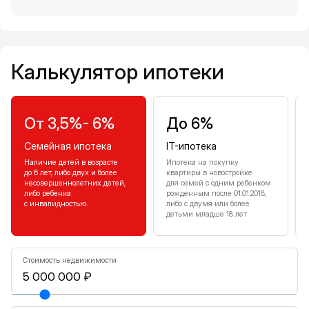
Калькулятор ипотеки
Калькулятор ипотеки
От 3,5%- 6%
До 6%
Семейная ипотека
IT-ипотека
Наличие детей в возрасте
Ипотека на покупку
до 6 лет, либо двух и более
квартиры в новостройке
несовершеннолетних детей,
для семей с одним ребенком
либо ребенка
рожденным после 01.01.2018,
с инвалидностью.
либо с двумя или более
детьми младше 18 лет
Стоимость недвижимости