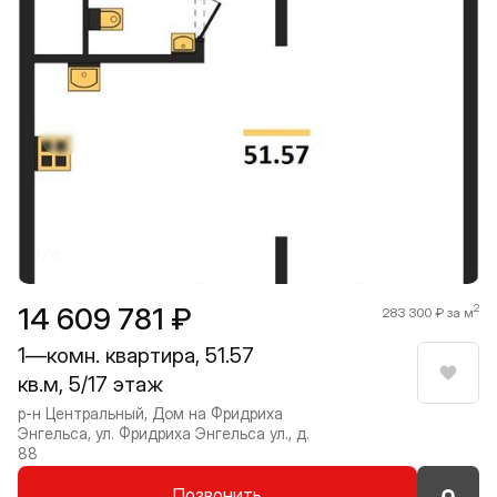
Прокрутить влево
Прокру
1 / 8
14 609 781 ₽
2
283 300 ₽ за м
1—комн. квартира, 51.57
кв.м, 5/17 этаж
Нрави
р-н Центральный, Дом на Фридриха
Энгельса, ул. Фридриха Энгельса ул., д.
88
Позвонить