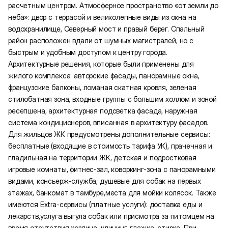
расчетным центром. Атмосферное пространство «от земли до
неба»: двор с террасой и великолепные виды из окна на
водохранилище, Северный мост и правый берег. Спальный
район расположен вдали от шумных магистралей, но с
быстрым и удобным доступом к центру города.
Архитектурные решения, которые были применены для
жилого комплекса: авторские фасады, панорамные окна,
французские балконы, ломаная скатная кровля, зеленая
стилобатная зона, входные группы с большим холлом и зоной
ресепшена, архитектурная подсветка фасада, наружная
система кондиционеров, вписанная в архитектуру фасадов.
Для жильцов ЖК предусмотрены дополнительные сервисы:
бесплатные (входящие в стоимость тарифа УК), прачечная и
гладильная на территории ЖК, детская и подростковая
игровые комнаты, фитнес-зал, коворкинг-зона с панорамными
видами, консьерж-служба, душевые для собак на первых
этажах, банкомат в тамбуре,места для мойки колясок. Также
имеются Extra-сервисы (платные услуги): доставка еды и
лекарств,услуга выгула собак или присмотра за питомцем на
время отсутствия хозяина, клининг, глажка, стирка. При