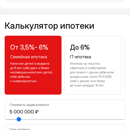
Калькулятор ипотеки
Калькулятор ипотеки
От 3,5%- 6%
До 6%
Семейная ипотека
IT-ипотека
Наличие детей в возрасте
Ипотека на покупку
до 6 лет, либо двух и более
квартиры в новостройке
несовершеннолетних детей,
для семей с одним ребенком
либо ребенка
рожденным после 01.01.2018,
с инвалидностью.
либо с двумя или более
детьми младше 18 лет
Стоимость недвижимости
Срок ипотеки