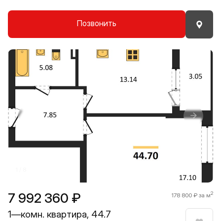
Позвонить
Прокрутить влево
Прокру
1 / 8
7 992 360 ₽
2
178 800 ₽ за м
1—комн. квартира, 44.7