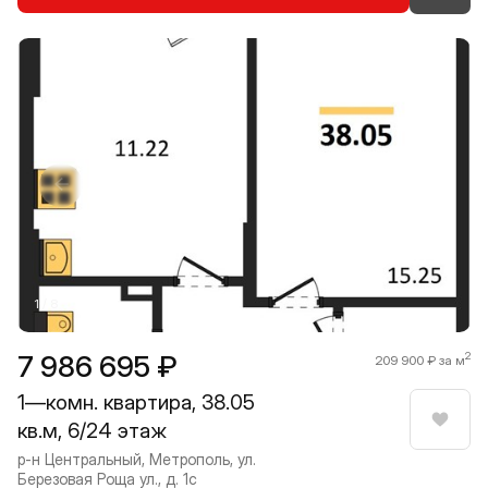
Прокрутить влево
Прокру
1 / 8
7 986 695 ₽
2
209 900 ₽ за м
1—комн. квартира, 38.05
кв.м, 6/24 этаж
Нрави
р-н Центральный, Метрополь, ул.
Березовая Роща ул., д. 1с