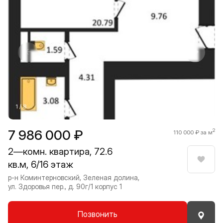
Прокрутить влево
Прокру
1 / 8
7 986 000 ₽
2
110 000 ₽ за м
2—комн. квартира, 72.6
кв.м, 6/16 этаж
Нрави
р-н Коминтерновский, Зеленая долина,
ул. Здоровья пер., д. 90г/1 корпус 1
Позвонить