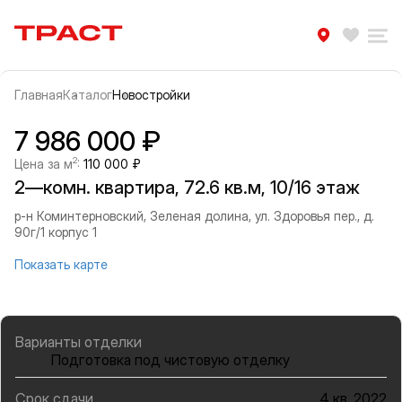
Траст | Служба недвижимости
Избра
Ра
Главная
Каталог
Новостройки
Прокрутить влево
Прок
Информация об объекте
Галерея
7 986 000 ₽
2
Цена за м
:
110 000 ₽
2—комн. квартира, 72.6 кв.м, 10/16 этаж
р-н Коминтерновский, Зеленая долина, ул. Здоровья пер., д.
90г/1 корпус 1
Показать карте
Варианты отделки
Подготовка под чистовую отделку
Срок сдачи
4 кв. 2022