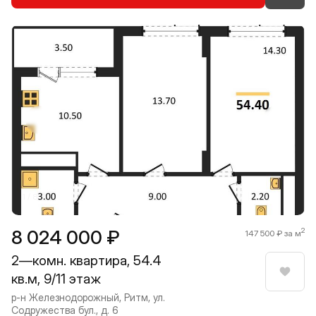
Прокрутить влево
Прокру
1 / 8
8 024 000 ₽
2
147 500 ₽ за м
2—комн. квартира, 54.4
кв.м, 9/11 этаж
Нрави
р-н Железнодорожный, Ритм, ул.
Содружества бул., д. 6