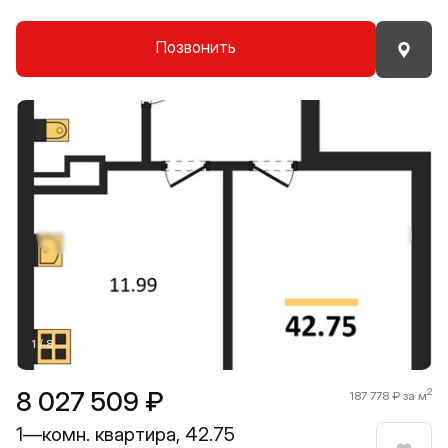
Позвонить
Прокрутить влево
Прокру
1 / 8
8 027 509 ₽
2
187 778 ₽ за м
1—комн. квартира, 42.75