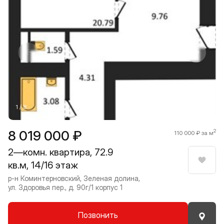
Прокрутить влево
Прокру
1 / 8
8 019 000 ₽
2
110 000 ₽ за м
2—комн. квартира, 72.9
кв.м, 14/16 этаж
Нрави
р-н Коминтерновский, Зеленая долина,
ул. Здоровья пер., д. 90г/1 корпус 1
Позвонить