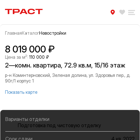
Траст | Служба недвижимости
Избра
Ра
Главная
Каталог
Новостройки
Прокрутить влево
Прок
Информация об объекте
Галерея
8 019 000 ₽
2
Цена за м
:
110 000 ₽
2—комн. квартира, 72.9 кв.м, 15/16 этаж
р-н Коминтерновский, Зеленая долина, ул. Здоровья пер., д.
90г/1 корпус 1
Показать карте
Варианты отделки
Подготовка под чистовую отделку
Срок сдачи
4 кв. 2022