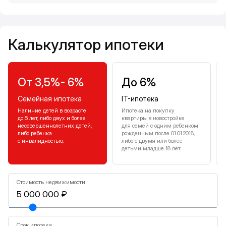
Калькулятор ипотеки
Калькулятор ипотеки
От 3,5%- 6%
До 6%
Семейная ипотека
IT-ипотека
Наличие детей в возрасте
Ипотека на покупку
до 6 лет, либо двух и более
квартиры в новостройке
несовершеннолетних детей,
для семей с одним ребенком
либо ребенка
рожденным после 01.01.2018,
с инвалидностью.
либо с двумя или более
детьми младше 18 лет
Стоимость недвижимости
Срок ипотеки