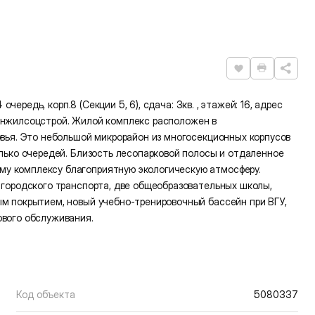
Нравится
Распечат
очередь, корп.8 (Секции 5, 6), сдача: 3кв. , этажей: 16, адрес
ктронжилсоцстрой. Жилой комплекс расположен в
овья. Это небольшой микрорайон из многосекционных корпусов
олько очередей. Близость лесопарковой полосы и отдаленное
у комплексу благоприятную экологическую атмосферу.
 городского транспорта, две общеобразовательных школы,
ым покрытием, новый учебно-тренировочный бассейн при ВГУ,
ового обслуживания.
Код объекта
5080337