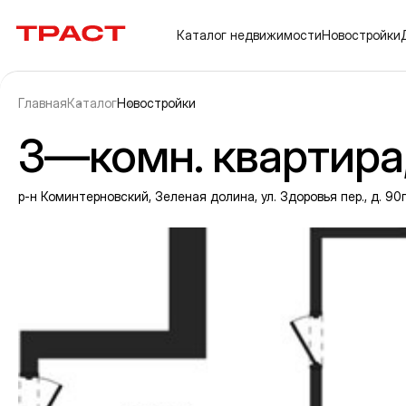
Траст | Служба недвижимости
Каталог
недвижимости
Новостройки
Главная
Каталог
Новостройки
3—комн. квартира, 
р-н Коминтерновский, Зеленая долина, ул. Здоровья пер., д. 90г
Информация об объекте
Галерея