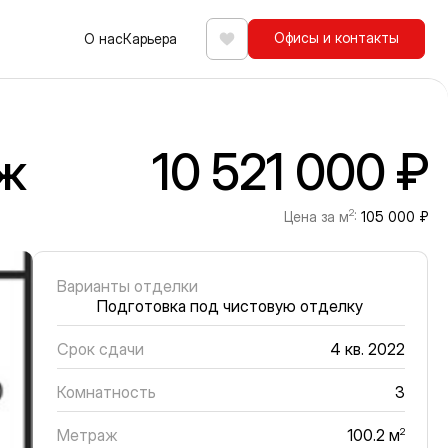
Офисы и контакты
О нас
Карьера
Избранное
аж
10 521 000 ₽
2
Цена за м
:
105 000 ₽
Варианты отделки
Подготовка под чистовую отделку
Срок сдачи
4 кв. 2022
Комнатность
3
Метраж
2
100.2 м