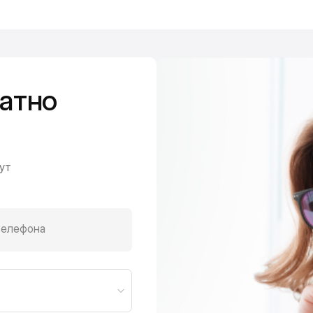
атно
ут
телефона