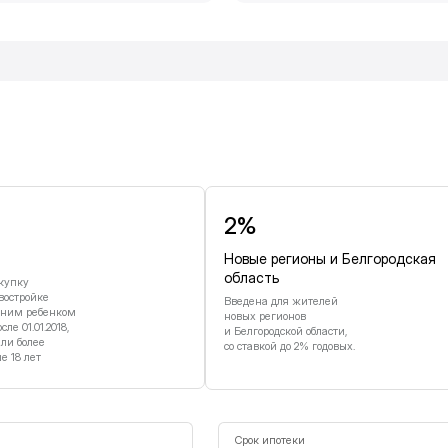
и
2%
Новые регионы и Белгородская
область
купку
востройке
Введена для жителей
дним ребенком
новых регионов
е 01.01.2018,
и Белгородской области,
или более
со ставкой до 2% годовых.
 18 лет
Срок ипотеки