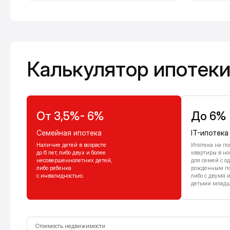
Калькулятор ипотеки
Калькулятор ипотек
От 3,5%- 6%
До 6%
Семейная ипотека
IT-ипотека
Наличие детей в возрасте
Ипотека на по
до 6 лет, либо двух и более
квартиры в но
несовершеннолетних детей,
для семей с о
либо ребенка
рожденным посл
с инвалидностью.
либо с двумя 
детьми младше
Стоимость недвижимости