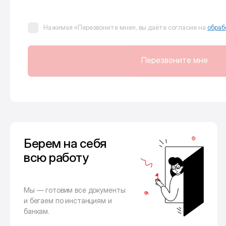
Нажимая «Перезвоните мне», вы даёте согласие на
обраб
Перезвоните мне
Берем на себя
всю работу
Мы — готовим все документы
и бегаем по инстанциям и
банкам.