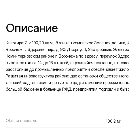
Подробная информация
Описание
Квартира: 3 к 100,20 кв.м., 5 этаж в комплексе Зеленая долина, 4 
Воронеж г., Здоровья пер., д. 90г/1 корпус 1, Застройщик: Эле
Коминтерновском районе г. Воронежа по адресу: переулок Здор
высотностью от 14 до 16 этажей, строящийся поэтапно, в неск
расстояние до промышленных предприятий обеспечивает жилом
Развитая инфраструктура района: две остановки общественного
детский сад, детские игровые площадки с мягким прорезиненн
большой бассейн в больнице РЖД, предприятия торговли и быт
Общая площадь
2
100.2 м