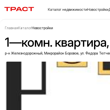
Траст | Служба недвижимости
Каталог
недвижимости
Новостройки
Главная
Каталог
Новостройки
1—комн. квартира, 2
р-н Железнодорожный, Микрорайон Боровое, ул. Федора Тютчева
Информация об объекте
Галерея