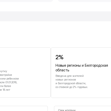
и
2%
Новые регионы и Белгородская
область
купку
востройке
Введена для жителей
дним ребенком
новых регионов
е 01.01.2018,
и Белгородской области,
или более
со ставкой до 2% годовых.
 18 лет
Срок ипотеки