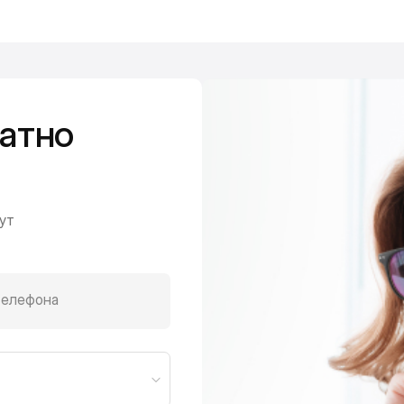
атно
ут
телефона