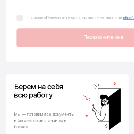
Нажимая «Перезвоните мне», вы даёте согласие на
обраб
Перезвоните мне
Берем на себя
всю работу
Мы — готовим все документы
и бегаем по инстанциям и
банкам.