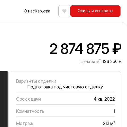
Офисы и контакты
О нас
Карьера
Избранное
2 874 875 ₽
2
Цена за м
:
136 250 ₽
Варианты отделки
Подготовка под чистовую отделку
Срок сдачи
4 кв. 2022
Комнатность
1
Метраж
2
21.1 м