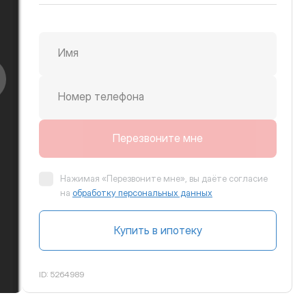
Имя
крутить вправо
Номер телефона
Перезвоните мне
Нажимая «Перезвоните мне», вы даёте согласие
на
обработку персональных данных
Купить в ипотеку
ID:
5264989