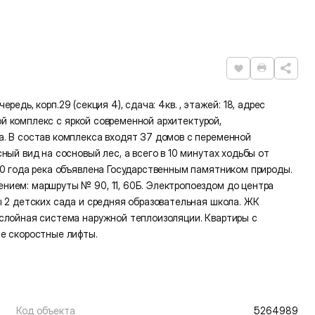
Нравится
Распечат
ередь, корп.29 (секция 4), сдача: 4кв. , этажей: 18, адрес
лой комплекс с яркой современной архитектурой,
. В состав комплекса входят 37 домов с переменной
ый вид на сосновый лес, а всего в 10 минутах ходьбы от
80 года река объявлена Государственным памятником природы.
ием: маршруты № 90, 11, 60Б. Электропоездом до центра
 2 детских сада и средняя образовательная школа. ЖК
слойная система наружной теплоизоляции. Квартиры с
е скоростные лифты.
Код объекта
5264989