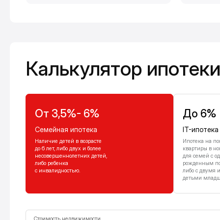
Калькулятор ипотеки
Калькулятор ипотек
От 3,5%- 6%
До 6%
Семейная ипотека
IT-ипотека
Наличие детей в возрасте
Ипотека на по
до 6 лет, либо двух и более
квартиры в но
несовершеннолетних детей,
для семей с о
либо ребенка
рожденным посл
с инвалидностью.
либо с двумя 
детьми младше
Стоимость недвижимости