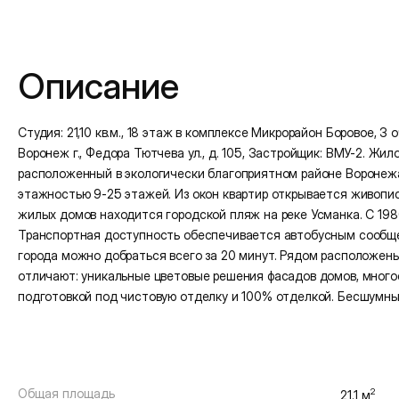
Подробная информация
Описание
Студия: 21,10 кв.м., 18 этаж в комплексе Микрорайон Боровое, 3 оч
Воронеж г., Федора Тютчева ул., д. 105, Застройщик: ВМУ-2. Жи
расположенный в экологически благоприятном районе Воронежа
этажностью 9-25 этажей. Из окон квартир открывается живописн
жилых домов находится городской пляж на реке Усманка. С 19
Транспортная доступность обеспечивается автобусным сообщен
города можно добраться всего за 20 минут. Рядом расположены
отличают: уникальные цветовые решения фасадов домов, много
подготовкой под чистовую отделку и 100% отделкой. Бесшумны
Общая площадь
2
21.1 м