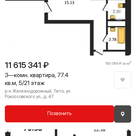
Прокрутить влево
Прокру
1 / 7
11 615 341 ₽
2
150 069 ₽ за м
3—комн. квартира, 77.4
кв.м, 5/21 этаж
Нрави
р-н Железнодорожный, Лето, ул.
Рокоссовского ул., д. 47
Позвонить