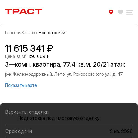
Траст | Служба недвижимости
Избра
Ра
Главная
Каталог
Новостройки
Прокрутить влево
Прок
Информация об объекте
Галерея
11 615 341 ₽
2
Цена за м
:
150 069 ₽
3—комн. квартира, 77.4 кв.м, 20/21 этаж
р-н Железнодорожный, Лето, ул. Рокоссовского ул., д. 47
Показать карте
Варианты отделки
Подготовка под чистовую отделку
Срок сдачи
2 кв. 2026