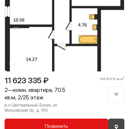
Прокрутить влево
Прокру
1 / 8
11 623 335 ₽
2
164 870 ₽ за м
2—комн. квартира, 70.5
кв.м, 2/25 этаж
Нрави
р-н Центральный, Бунин, ул.
Московский пр., д. 140
Позвонить