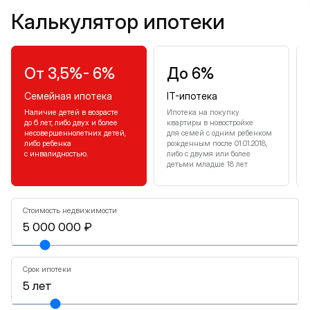
Калькулятор ипотеки
Калькулятор ипотеки
От 3,5%- 6%
До 6%
Семейная ипотека
IT-ипотека
Наличие детей в возрасте
Ипотека на покупку
до 6 лет, либо двух и более
квартиры в новостройке
несовершеннолетних детей,
для семей с одним ребенком
либо ребенка
рожденным после 01.01.2018,
с инвалидностью.
либо с двумя или более
детьми младше 18 лет
Стоимость недвижимости
Срок ипотеки