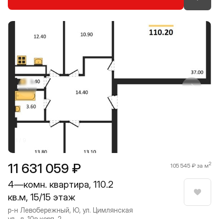
Прокрутить влево
Прокру
1 / 9
11 631 059 ₽
2
105 545 ₽ за м
4—комн. квартира, 110.2
кв.м, 15/15 этаж
Нрави
р-н Левобережный, Ю, ул. Цимлянская
ул., д. 10в корп. 2