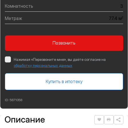
Комнатность
3
Метраж
2
77.4 м
Позвонить
Нажимая «Перезвоните мне», вы даёте согласие на
обработку персональных данных
Купить в ипотеку
ID:
5871058
Описание
Подробная информация
Нравится
Распеча