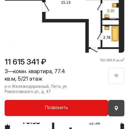
Прокрутить влево
Прокру
1 / 7
11 615 341 ₽
2
150 069 ₽ за м
3—комн. квартира, 77.4
кв.м, 5/21 этаж
Нрави
р-н Железнодорожный, Лето, ул.
Рокоссовского ул., д. 47
Позвонить