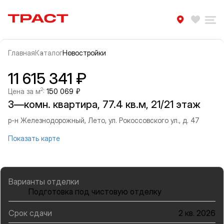
Траст | Служба недвижимости
Избра
Ра
Главная
Каталог
Новостройки
Прокрутить влево
Прок
Информация об объекте
Галерея
11 615 341 ₽
2
Цена за м
:
150 069 ₽
3—комн. квартира, 77.4 кв.м, 21/21 этаж
р-н Железнодорожный, Лето, ул. Рокоссовского ул., д. 47
Показать карте
Варианты отделки
Подготовка под чистовую отделку
Срок сдачи
2 кв. 2026