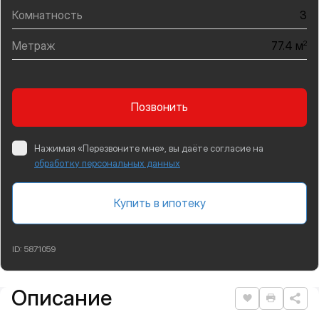
Комнатность
3
Метраж
2
77.4 м
Позвонить
Нажимая «Перезвоните мне», вы даёте согласие на
обработку персональных данных
Купить в ипотеку
ID:
5871059
Описание
Подробная информация
Нравится
Распеча