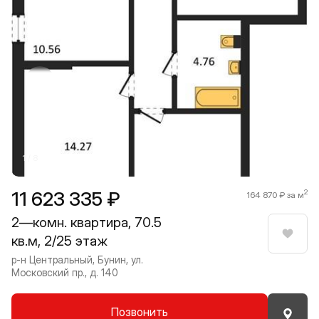
Прокрутить влево
Прокру
1 / 8
11 623 335 ₽
2
164 870 ₽ за м
2—комн. квартира, 70.5
кв.м, 2/25 этаж
Нрави
р-н Центральный, Бунин, ул.
Московский пр., д. 140
Позвонить