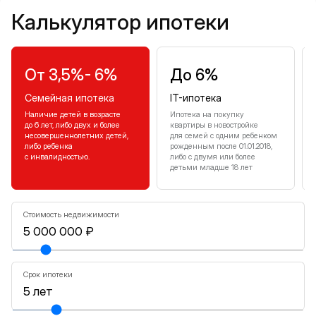
Калькулятор ипотеки
Калькулятор ипотеки
От 3,5%- 6%
До 6%
Семейная ипотека
IT-ипотека
Наличие детей в возрасте
Ипотека на покупку
до 6 лет, либо двух и более
квартиры в новостройке
несовершеннолетних детей,
для семей с одним ребенком
либо ребенка
рожденным после 01.01.2018,
с инвалидностью.
либо с двумя или более
детьми младше 18 лет
Стоимость недвижимости
Срок ипотеки