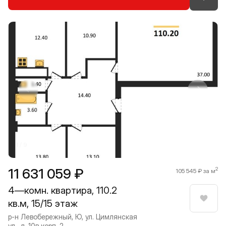
Прокрутить влево
Прокру
1 / 9
11 631 059 ₽
2
105 545 ₽ за м
4—комн. квартира, 110.2
кв.м, 15/15 этаж
Нрави
р-н Левобережный, Ю, ул. Цимлянская
ул., д. 10в корп. 2