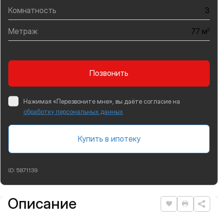
Комнатность
3
Метраж
2
77 м
Позвонить
Нажимая «Перезвоните мне», вы даёте согласие на
обработку персональных данных
Купить в ипотеку
ID:
5871139
Описание
Подробная информация
Нравится
Распеча