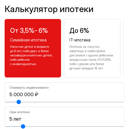
Калькулятор ипотеки
Калькулятор ипотеки
От 3,5%- 6%
До 6%
Семейная ипотека
IT-ипотека
Наличие детей в возрасте
Ипотека на покупку
до 6 лет, либо двух и более
квартиры в новостройке
несовершеннолетних детей,
для семей с одним ребенком
либо ребенка
рожденным после 01.01.2018,
с инвалидностью.
либо с двумя или более
детьми младше 18 лет
Стоимость недвижимости
Срок ипотеки