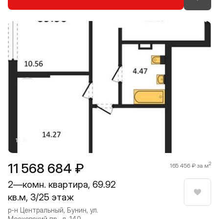
Прокрутить влево
Прокру
1 / 8
11 568 684 ₽
2
165 456 ₽ за м
2—комн. квартира, 69.92
кв.м, 3/25 этаж
Нрави
р-н Центральный, Бунин, ул.
Московский пр., д. 140