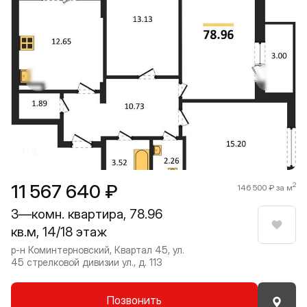
Прокрутить влево
Прокру
1 / 9
11 567 640 ₽
2
146 500 ₽ за м
3—комн. квартира, 78.96
кв.м, 14/18 этаж
Нрави
р-н Коминтерновский, Квартал 45, ул.
45 стрелковой дивизии ул., д. 113
Позвонить