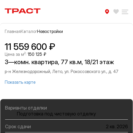
Траст | Служба недвижимости
Избра
Ра
Главная
Каталог
Новостройки
Прокрутить влево
Прок
Информация об объекте
Галерея
11 559 600 ₽
2
Цена за м
:
150 125 ₽
3—комн. квартира, 77 кв.м, 18/21 этаж
р-н Железнодорожный, Лето, ул. Рокоссовского ул., д. 47
Показать карте
Варианты отделки
Подготовка под чистовую отделку
Срок сдачи
2 кв. 2026