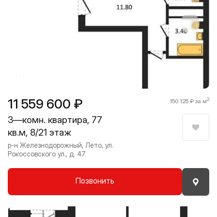
Прокрутить влево
Прокру
1 / 7
11 559 600 ₽
2
150 125 ₽ за м
3—комн. квартира, 77
кв.м, 8/21 этаж
Нрави
р-н Железнодорожный, Лето, ул.
Рокоссовского ул., д. 47
Позвонить