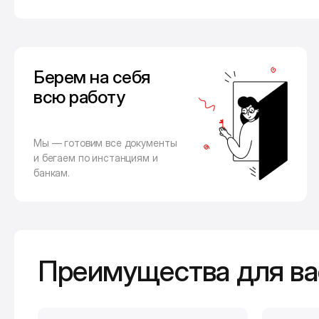
Берем на себя
всю работу
Мы — готовим все документы
и бегаем по инстанциям и
банкам.
Преимущества для ва