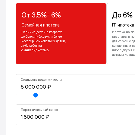
От 3,5%- 6%
До 6%
Семейная ипотека
IT-ипотека
Наличие детей в возрасте
Ипотека на по
до 6 лет, либо двух и более
квартиры в но
несовершеннолетних детей,
для семей с о
либо ребенка
рожденным посл
с инвалидностью.
либо с двумя 
детьми младше
Стоимость недвижимости
Первоначальный взнос