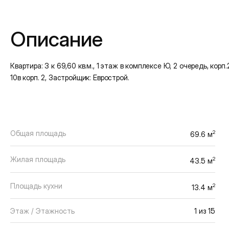
Подробная информация
Описание
Квартира: 3 к 69,60 кв.м., 1 этаж в комплексе Ю, 2 очередь, корп.2
10в корп. 2, Застройщик: Еврострой.
Общая площадь
2
69.6 м
Жилая площадь
2
43.5 м
Площадь кухни
2
13.4 м
Этаж / Этажность
1 из 15