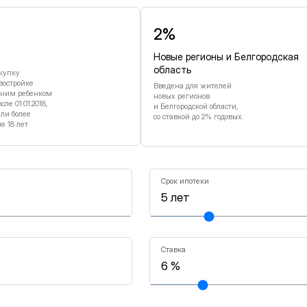
2%
Новые регионы и Белгородская
область
купку
востройке
Введена для жителей
дним ребенком
новых регионов
е 01.01.2018,
и Белгородской области,
или более
со ставкой до 2% годовых.
 18 лет
Срок ипотеки
Ставка