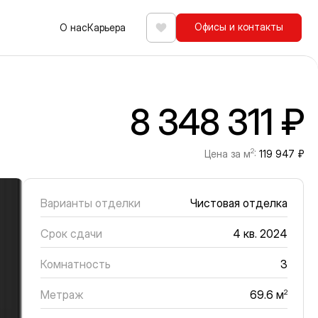
Офисы и контакты
О нас
Карьера
Избранное
8 348 311 ₽
2
Цена за м
:
119 947 ₽
Варианты отделки
Чистовая отделка
Срок сдачи
4 кв. 2024
Комнатность
3
Метраж
2
69.6 м