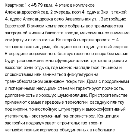
Квартира: 1 к 45,79 кв.м., 4 этаж в комплексе
Александровский сад, 2 очередь, корп.4, сдача: 3кв. , этажей:
4, адрес Александровка село, Акварельная ул., , Застройщик:
Еврострой. В жилом комплексе собраны все преимущества
загородной жизни и близости города, максимальное внимание
комфорту и стилю жилья. Во второй очереди проекта ‒ 4
четырехэтажных дома, объединенных в один уютный квартал.
В середине современного благоустроенного двора без машин
будут расположены многофункциональная детская игровая и
взрослая зоны отдыха, где можно насладиться тишиной и
спокойствием или заниматься физкультурой на
травмобезопасном резиновом покрытии. Дома с продольными
и поперечными несущими стенами гарантируют прочность,
долговечность и хорошую шумоизоляцию. При строительстве
применяют самые передовые технологии: фасадную плитку
под кирпич, тонкослойную штукатурку и высокоэффективный
утеплитель - экструзионный пенополистирол. Концепция
застройки подразумевает строительство трех- и
четырёхэтажных корпусов, объединенных в небольшие