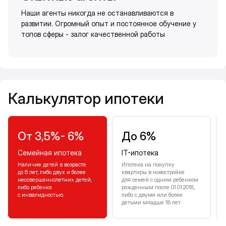
Наши агенты никогда не останавливаются в
развитии. Огромный опыт и постоянное обучение у
топов сферы - залог качественной работы
Калькулятор ипотеки
Калькулятор ипотеки
От 3,5%- 6%
До 6%
Семейная ипотека
IT-ипотека
Наличие детей в возрасте
Ипотека на покупку
до 6 лет, либо двух и более
квартиры в новостройке
несовершеннолетних детей,
для семей с одним ребенком
либо ребенка
рожденным после 01.01.2018,
с инвалидностью.
либо с двумя или более
детьми младше 18 лет