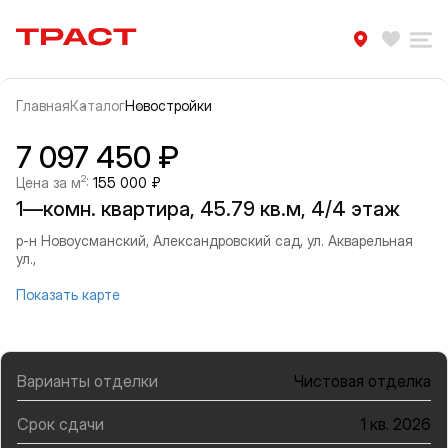
Траст | Служба недвижимости
Избра
Ра
Главная
Каталог
Новостройки
Прокрутить влево
Прок
Информация об объекте
Галерея
7 097 450 ₽
2
Цена за м
:
155 000 ₽
1—комн. квартира, 45.79 кв.м, 4/4 этаж
р-н Новоусманский, Александровский сад, ул. Акварельная
ул.,
Показать карте
Варианты отделки
Чистовая отделка
Срок сдачи
1 кв. 2026