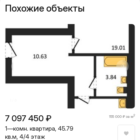
Похожие объекты
Прокрутить влево
Прокру
1 / 8
7 097 450 ₽
2
155 000 ₽ за м
1—комн. квартира, 45.79
кв.м, 4/4 этаж
Нрави