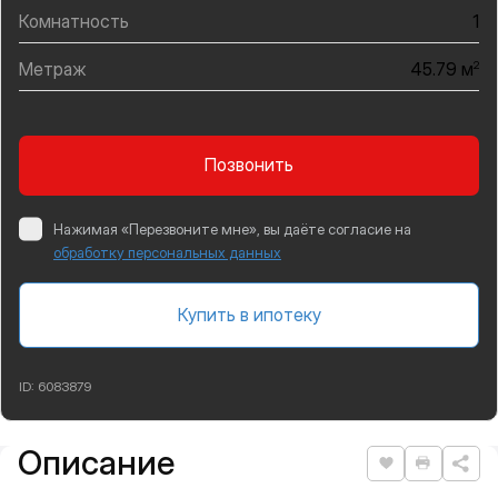
Комнатность
1
Метраж
2
45.79 м
Позвонить
Нажимая «Перезвоните мне», вы даёте согласие на
обработку персональных данных
Купить в ипотеку
ID:
6083879
Описание
Подробная информация
Нравится
Распеча