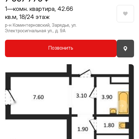
1—комн. квартира, 42.66
кв.м, 18/24 этаж
Нрави
р-н Коминтерновский, Зарядье, ул.
Электросигнальная ул., д. 9А
Позвонить
Прокрутить влево
Прокру