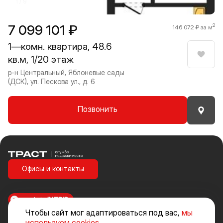
1 / 9
7 099 101 ₽
2
146 072 ₽ за м
1—комн. квартира, 48.6
кв.м, 1/20 этаж
Нрави
р-н Центральный, Яблоневые сады
(ДСК), ул. Пескова ул., д. 6
Позвонить
Траст | Служба недвижимости
Офисы и контакты
made in
INTRID
Чтобы сайт мог адаптироваться под вас,
мы
Стоимость объектов недвижимости и иных товаров и услуг, не
используем cookies