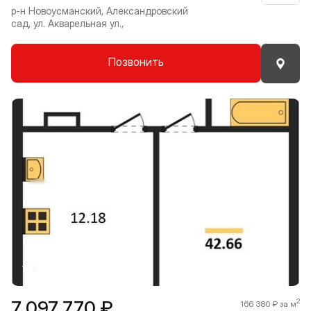
р-н Новоусманский, Александровский
сад, ул. Акварельная ул.,
Позвонить
Прокрутить влево
Прокру
1 / 8
7 097 770 ₽
2
166 380 ₽ за м