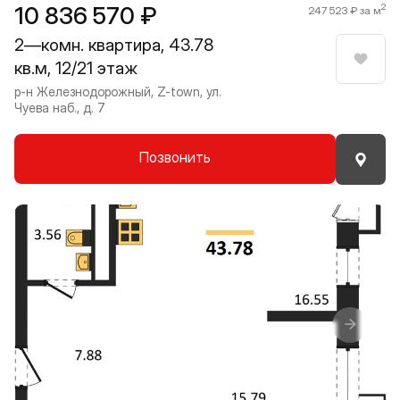
10 836 570 ₽
2
247 523 ₽ за м
2—комн. квартира, 43.78
кв.м, 12/21 этаж
Нрави
р-н Железнодорожный, Z-town, ул.
Чуева наб., д. 7
Позвонить
Прокрутить влево
Прокру