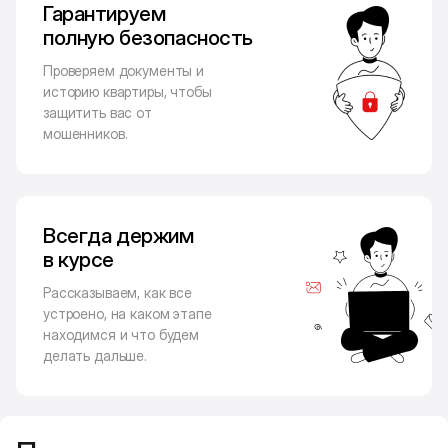
Гарантируем
полную безопасность
Проверяем документы и
историю квартиры, чтобы
защитить вас от
мошенников.
Всегда держим
в курсе
Рассказываем, как все
устроено, на каком этапе
находимся и что будем
делать дальше.