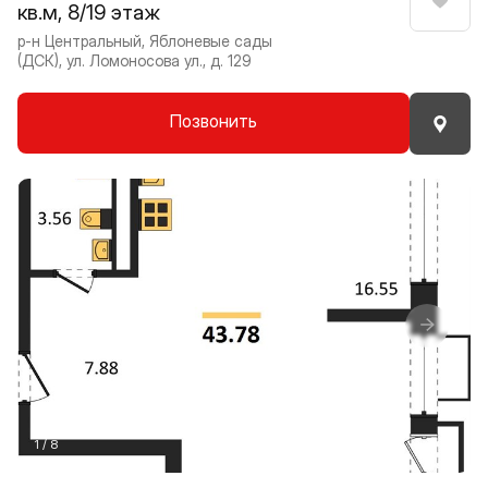
кв.м, 8/19 этаж
Нрави
р-н Центральный, Яблоневые сады
(ДСК), ул. Ломоносова ул., д. 129
Позвонить
Прокрутить влево
Прокру
1 / 8