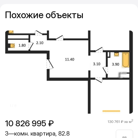
Похожие объекты
Прокрутить влево
Прокру
1 / 8
10 826 995 ₽
2
130 761 ₽ за м
3—комн. квартира, 82.8