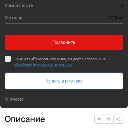
Комнатность
2
Метраж
2
72.19 м
Позвонить
Нажимая «Перезвоните мне», вы даёте согласие на
обработку персональных данных
Купить в ипотеку
ID:
6196099
Описание
Подробная информация
Нравится
Распеча