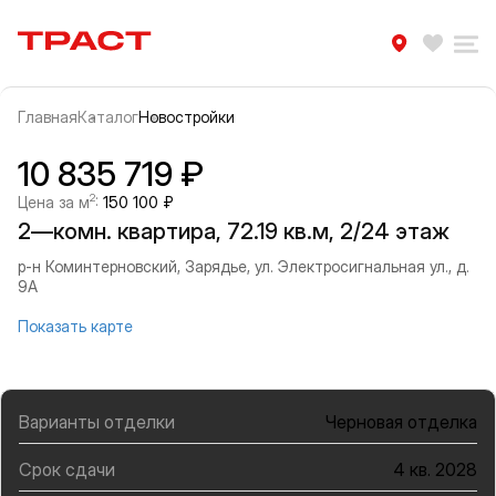
Траст | Служба недвижимости
Избра
Ра
Главная
Каталог
Новостройки
Прокрутить влево
Прок
Информация об объекте
Галерея
10 835 719 ₽
2
Цена за м
:
150 100 ₽
2—комн. квартира, 72.19 кв.м, 2/24 этаж
р-н Коминтерновский, Зарядье, ул. Электросигнальная ул., д.
9А
Показать карте
Варианты отделки
Черновая отделка
Срок сдачи
4 кв. 2028