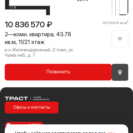
1 / 8
10 836 570 ₽
2
247 523 ₽ за м
2—комн. квартира, 43.78
кв.м, 11/21 этаж
Нрави
р-н Железнодорожный, Z-town, ул.
Чуева наб., д. 7
Позвонить
Траст | Служба недвижимости
Офисы и контакты
made in
INTRID