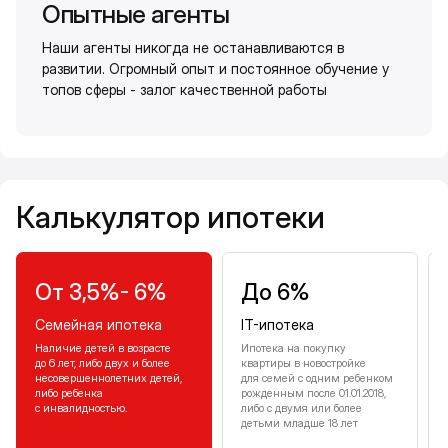
Опытные агенты
Наши агенты никогда не останавливаются в
развитии. Огромный опыт и постоянное обучение у
топов сферы - залог качественной работы
Калькулятор ипотеки
Калькулятор ипотеки
От 3,5%- 6%
До 6%
Семейная ипотека
IT-ипотека
Наличие детей в возрасте
Ипотека на покупку
до 6 лет, либо двух и более
квартиры в новостройке
несовершеннолетних детей,
для семей с одним ребенком
либо ребенка
рожденным после 01.01.2018,
с инвалидностью.
либо с двумя или более
детьми младше 18 лет