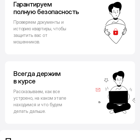
Гарантируем
полную безопасность
Проверяем документы и
историю квартиры, чтобы
защитить вас от
мошенников.
Всегда держим
в курсе
Рассказываем, как все
устроено, на каком этапе
находимся и что будем
делать дальше.