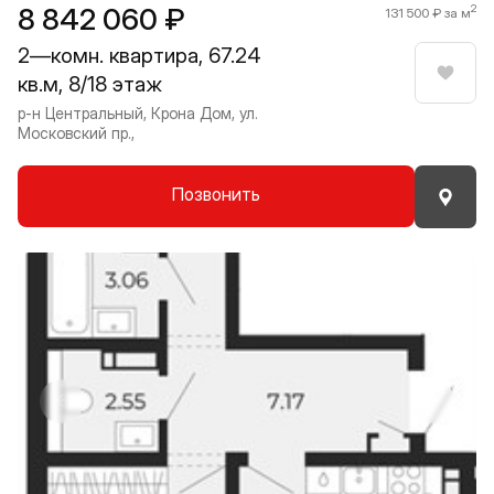
8 842 060 ₽
2
131 500 ₽ за м
2—комн. квартира, 67.24
кв.м, 8/18 этаж
Нрави
р-н Центральный, Крона Дом, ул.
Московский пр.,
Позвонить
Прокрутить влево
Прокру