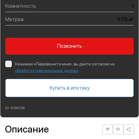
Комнатность
1
Метраж
2
57.19 м
Позвонить
Нажимая «Перезвоните мне», вы даёте согласие на
обработку персональных данных
Купить в ипотеку
ID:
6196138
Описание
Подробная информация
Нравится
Распеча