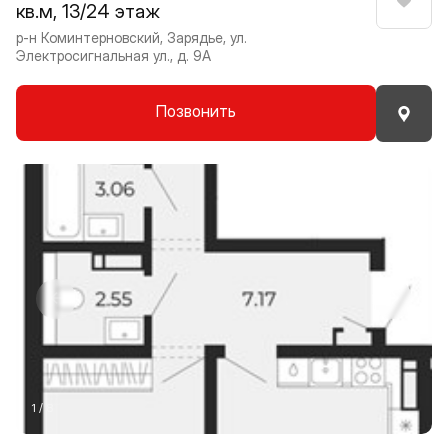
кв.м, 13/24 этаж
Нрави
р-н Коминтерновский, Зарядье, ул.
Электросигнальная ул., д. 9А
Позвонить
Прокрутить влево
Прокру
1 / 8