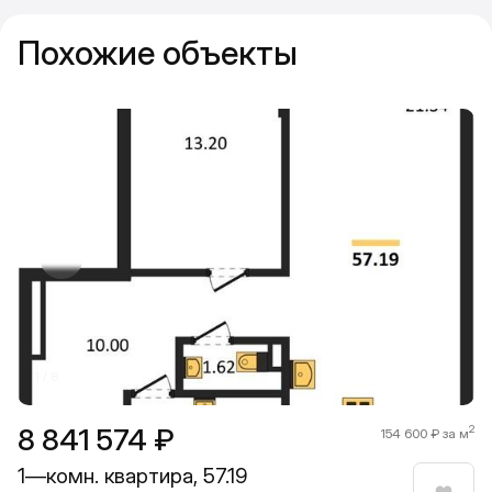
Похожие объекты
Прокрутить влево
Прокру
1 / 8
8 841 574 ₽
2
154 600 ₽ за м
1—комн. квартира, 57.19