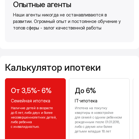
Опытные агенты
Наши агенты никогда не останавливаются в
развитии. Огромный опыт и постоянное обучение у
топов сферы - залог качественной работы
Калькулятор ипотеки
Калькулятор ипотеки
От 3,5%- 6%
До 6%
Семейная ипотека
IT-ипотека
Наличие детей в возрасте
Ипотека на покупку
до 6 лет, либо двух и более
квартиры в новостройке
несовершеннолетних детей,
для семей с одним ребенком
либо ребенка
рожденным после 01.01.2018,
с инвалидностью.
либо с двумя или более
детьми младше 18 лет