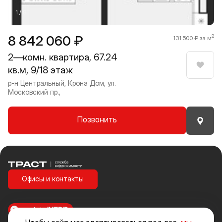
1 / 8
8 842 060 ₽
2
131 500 ₽ за м
2—комн. квартира, 67.24
кв.м, 9/18 этаж
Нрави
р-н Центральный, Крона Дом, ул.
Московский пр.,
Позвонить
Траст | Служба недвижимости
Офисы и контакты
made in
INTRID