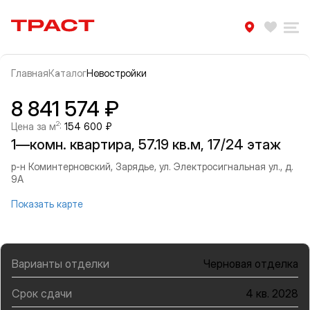
Траст | Служба недвижимости
Избра
Ра
Главная
Каталог
Новостройки
Прокрутить влево
Прок
Информация об объекте
Галерея
8 841 574 ₽
2
Цена за м
:
154 600 ₽
1—комн. квартира, 57.19 кв.м, 17/24 этаж
р-н Коминтерновский, Зарядье, ул. Электросигнальная ул., д.
9А
Показать карте
Варианты отделки
Черновая отделка
Срок сдачи
4 кв. 2028