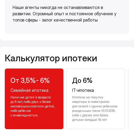
Наши агенты никогда не останавливаются в
развитии. Огромный опыт и постоянное обучение у
топов сферы - залог качественной работы
Калькулятор ипотеки
Калькулятор ипотеки
От 3,5%- 6%
До 6%
Семейная ипотека
IT-ипотека
Наличие детей в возрасте
Ипотека на покупку
до 6 лет, либо двух и более
квартиры в новостройке
несовершеннолетних детей,
для семей с одним ребенком
либо ребенка
рожденным после 01.01.2018,
с инвалидностью.
либо с двумя или более
детьми младше 18 лет