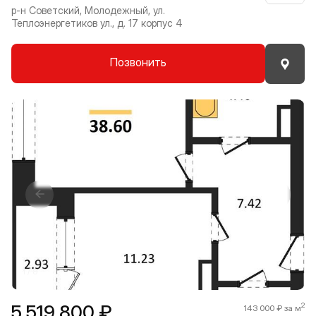
р-н Советский, Молодежный, ул.
Теплоэнергетиков ул., д. 17 корпус 4
Позвонить
Прокрутить влево
Прокру
1 / 8
5 519 800 ₽
2
143 000 ₽ за м