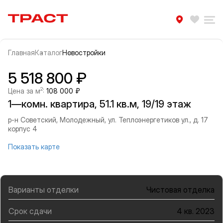
Траст | Служба недвижимости
Избра
Ра
Главная
Каталог
Новостройки
Прокрутить влево
Прок
Информация об объекте
Галерея
5 518 800 ₽
2
Цена за м
:
108 000 ₽
1—комн. квартира, 51.1 кв.м, 19/19 этаж
р-н Советский, Молодежный, ул. Теплоэнергетиков ул., д. 17
корпус 4
Показать карте
Варианты отделки
Чистовая отделка
Срок сдачи
4 кв. 2023