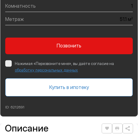
Комнатность
1
Метраж
2
51.1 м
Позвонить
Нажимая «Перезвоните мне», вы даёте согласие на
обработку персональных данных
Купить в ипотеку
ID:
6212691
Описание
Подробная информация
Нравится
Распеча