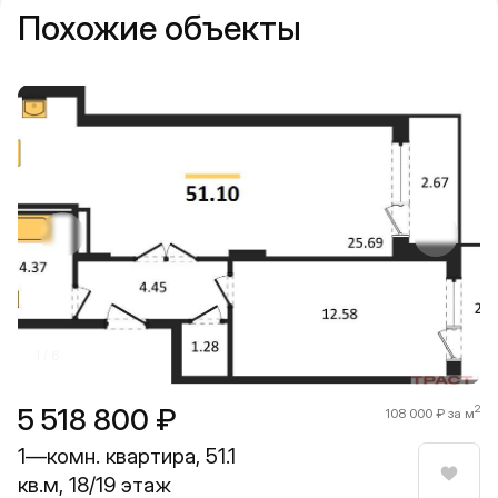
Похожие объекты
Прокрутить влево
Прокру
1 / 6
5 518 800 ₽
2
108 000 ₽ за м
1—комн. квартира, 51.1
кв.м, 18/19 этаж
Нрави