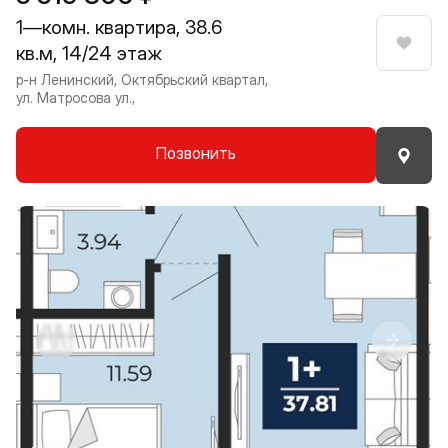
1—комн. квартира, 38.6
кв.м, 14/24 этаж
Нрави
р-н Ленинский, Октябрьский квартал,
ул. Матросова ул.,
Позвонить
Прокрутить влево
Прокру