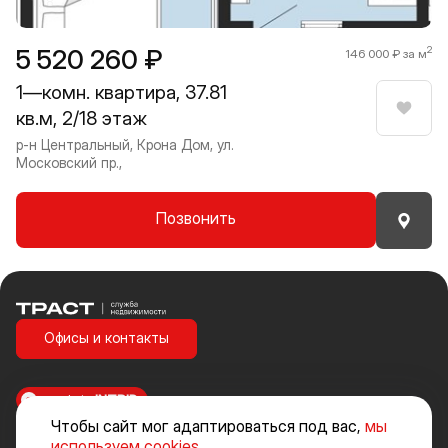
1 / 8
5 520 260 ₽
2
146 000 ₽ за м
1—комн. квартира, 37.81
кв.м, 2/18 этаж
Нрави
р-н Центральный, Крона Дом, ул.
Московский пр.,
Позвонить
Траст | Служба недвижимости
Офисы и контакты
made in
INTRID
Чтобы сайт мог адаптироваться под вас,
мы
Стоимость объектов недвижимости и иных товаров и услуг, не
используем cookies