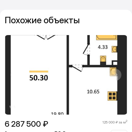
Похожие объекты
Прокрутить влево
Прокру
1 / 5
6 287 500 ₽
2
125 000 ₽ за м