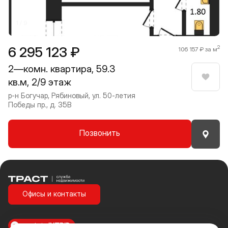
1 / 9
6 295 123 ₽
2
106 157 ₽ за м
2—комн. квартира, 59.3
кв.м, 2/9 этаж
Нрави
р-н Богучар, Рябиновый, ул. 50-летия
Победы пр., д. 35В
Позвонить
Траст | Служба недвижимости
Офисы и контакты
made in
INTRID