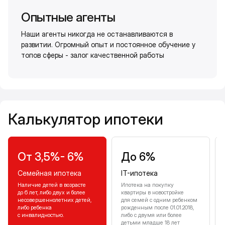
Опытные агенты
Наши агенты никогда не останавливаются в
развитии. Огромный опыт и постоянное обучение у
топов сферы - залог качественной работы
Калькулятор ипотеки
Калькулятор ипотеки
От 3,5%- 6%
До 6%
Семейная ипотека
IT-ипотека
Наличие детей в возрасте
Ипотека на покупку
до 6 лет, либо двух и более
квартиры в новостройке
несовершеннолетних детей,
для семей с одним ребенком
либо ребенка
рожденным после 01.01.2018,
с инвалидностью.
либо с двумя или более
детьми младше 18 лет