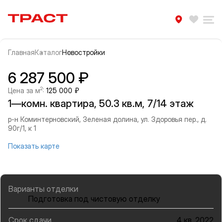
Траст | Служба недвижимости
Избра
Ра
Главная
Каталог
Новостройки
Прокрутить влево
Прок
Информация об объекте
Галерея
6 287 500 ₽
2
Цена за м
:
125 000 ₽
1—комн. квартира, 50.3 кв.м, 7/14 этаж
р-н Коминтерновский, Зеленая долина, ул. Здоровья пер., д.
90г/1, к 1
Показать карте
Варианты отделки
Подготовка под чистовую отделку
Срок сдачи
4 кв. 2022