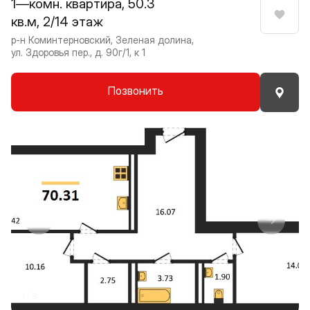
1—комн. квартира, 50.3
кв.м, 2/14 этаж
Нрави
р-н Коминтерновский, Зеленая долина,
ул. Здоровья пер., д. 90г/1, к 1
Позвонить
Прокрутить влево
Прокру
1 / 8