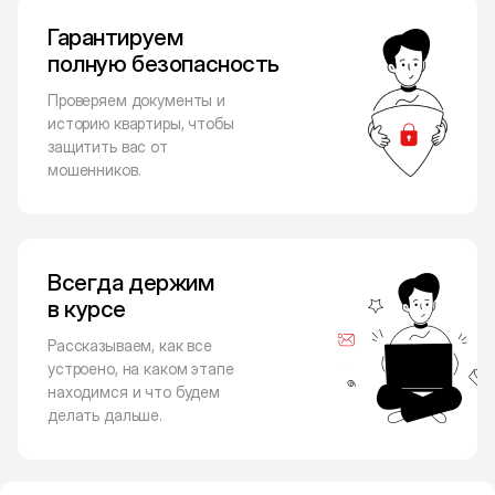
Гарантируем
полную безопасность
Проверяем документы и
историю квартиры, чтобы
защитить вас от
мошенников.
Всегда держим
в курсе
Рассказываем, как все
устроено, на каком этапе
находимся и что будем
делать дальше.