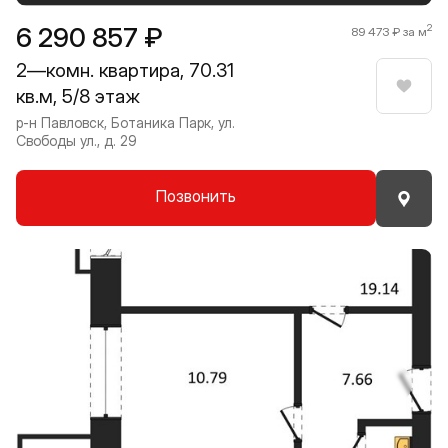
6 290 857 ₽
2
89 473 ₽ за м
2—комн. квартира, 70.31
кв.м, 5/8 этаж
Нрави
р-н Павловск, Ботаника Парк, ул.
Свободы ул., д. 29
Позвонить
Прокрутить влево
Прокру