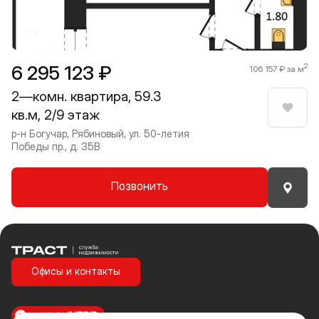
1 / 9
6 295 123 ₽
2
106 157 ₽ за м
2—комн. квартира, 59.3
кв.м, 2/9 этаж
Нрави
р-н Богучар, Рябиновый, ул. 50-летия
Победы пр., д. 35В
Позвонить
Траст | Служба недвижимости
Офисы и контакты
made in
INTRID