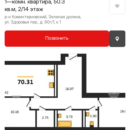
1—комн. квартира, 50.3
кв.м, 2/14 этаж
Нрави
р-н Коминтерновский, Зеленая долина,
ул. Здоровья пер., д. 90г/1, к 1
Позвонить
Прокрутить влево
Прокру
1 / 8