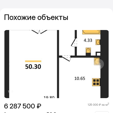
Похожие объекты
Прокрутить влево
Прокру
1 / 5
6 287 500 ₽
2
125 000 ₽ за м