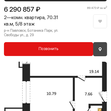
6 290 857 ₽
2
89 473 ₽ за м
2—комн. квартира, 70.31
кв.м, 5/8 этаж
Нрави
р-н Павловск, Ботаника Парк, ул.
Свободы ул., д. 29
Позвонить
Прокрутить влево
Прокру