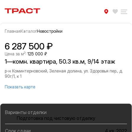
Траст | Служба недвижимости
Избра
Ра
Главная
Каталог
Новостройки
Прокрутить влево
Прок
Информация об объекте
Галерея
6 287 500 ₽
2
Цена за м
:
125 000 ₽
1—комн. квартира, 50.3 кв.м, 9/14 этаж
р-н Коминтерновский, Зеленая долина, ул. Здоровья пер., д.
90г/1, к 1
Показать карте
Варианты отделки
Подготовка под чистовую отделку
Срок сдачи
4 кв. 2022