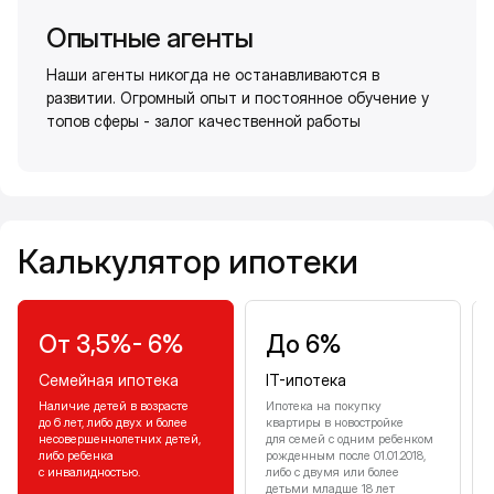
Опытные агенты
Наши агенты никогда не останавливаются в
развитии. Огромный опыт и постоянное обучение у
топов сферы - залог качественной работы
Калькулятор ипотеки
Калькулятор ипотеки
От 3,5%- 6%
До 6%
Семейная ипотека
IT-ипотека
Наличие детей в возрасте
Ипотека на покупку
до 6 лет, либо двух и более
квартиры в новостройке
несовершеннолетних детей,
для семей с одним ребенком
либо ребенка
рожденным после 01.01.2018,
с инвалидностью.
либо с двумя или более
детьми младше 18 лет