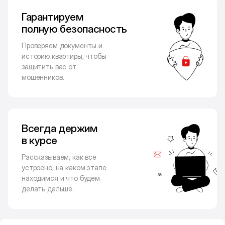
Гарантируем
полную безопасность
Проверяем документы и
историю квартиры, чтобы
защитить вас от
мошенников.
Всегда держим
в курсе
Рассказываем, как все
устроено, на каком этапе
находимся и что будем
делать дальше.