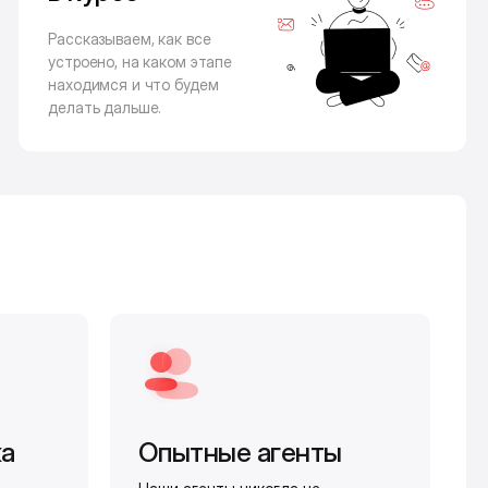
Рассказываем, как все
устроено, на каком этапе
находимся и что будем
делать дальше.
жа
Опытные агенты