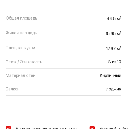
Общая площадь
2
44.5 м
Жилая площадь
2
15.95 м
Площадь кухни
2
17.67 м
Этаж / Этажность
8 из 10
Материал стен
Кирпичный
Балкон
лоджия
Близкое расположение к центру
Большой выбор