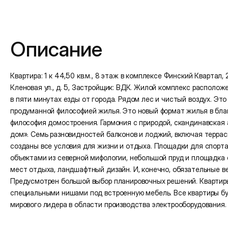
Подробная информация
Описание
Квартира: 1 к 44,50 кв.м., 8 этаж в комплексе Финский Квартал, 2
Кленовая ул., д. 5, Застройщик: ВДК. Жилой комплекс расположе
в пяти минутах езды от города. Рядом лес и чистый воздух. Эт
продуманной философией жилья. Это новый формат жилья в благ
философия домостроения. Гармония с природой, скандинавская 
дом». Семь разновидностей балконов и лоджий, включая террас
созданы все условия для жизни и отдыха. Площадки для спорта 
объектами из северной мифологии, небольшой пруд и площадка
мест отдыха, ландшафтный дизайн. И, конечно, обязательные в
Предусмотрен большой выбор планировочных решений. Квартиры
специальными нишами под встроенную мебель. Все квартиры б
мирового лидера в области производства электрооборудования.