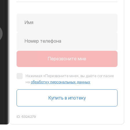
Имя
крутить вправо
Номер телефона
Перезвоните мне
Нажимая «Перезвоните мне», вы даёте согласие
на
обработку персональных данных
Купить в ипотеку
ID:
6324279