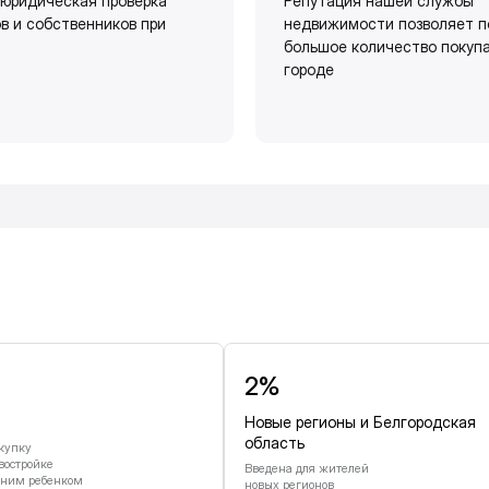
юридическая проверка
Репутация нашей службы
в и собственников при
недвижимости позволяет п
большое количество покуп
городе
и
2%
Новые регионы и Белгородская
область
купку
востройке
Введена для жителей
дним ребенком
новых регионов