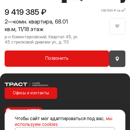
9 419 385 ₽
2
138 500 ₽ за м
2—комн. квартира, 68.01
кв.м, 11/18 этаж
Нрави
р-н Коминтерновский, Квартал 45, ул.
45 стрелковой дивизии ул., д. 113
Позвонить
Траст | Служба недвижимости
Офисы и контакты
made in
INTRID
Чтобы сайт мог адаптироваться под вас,
мы
Стоимость объектов недвижимости и иных товаров и услуг, не
используем cookies
включенных в «Прайс-лист» носит исключительно информационный