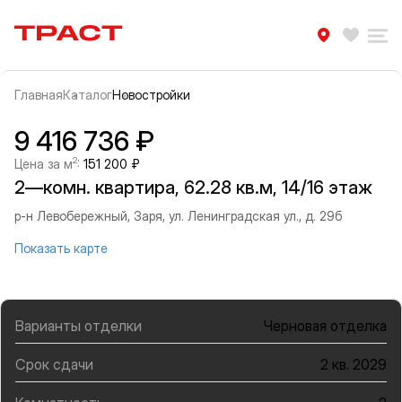
Траст | Служба недвижимости
Избра
Ра
Главная
Каталог
Новостройки
Прокрутить влево
Прок
Информация об объекте
Галерея
9 416 736 ₽
2
Цена за м
:
151 200 ₽
2—комн. квартира, 62.28 кв.м, 14/16 этаж
р-н Левобережный, Заря, ул. Ленинградская ул., д. 29б
Показать карте
Варианты отделки
Черновая отделка
Срок сдачи
2 кв. 2029