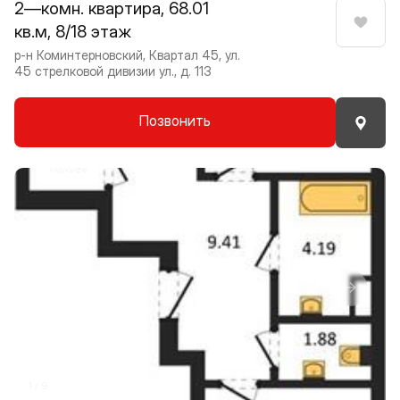
2—комн. квартира, 68.01
кв.м, 8/18 этаж
Нрави
р-н Коминтерновский, Квартал 45, ул.
45 стрелковой дивизии ул., д. 113
Позвонить
Прокрутить влево
Прокру
1 / 9