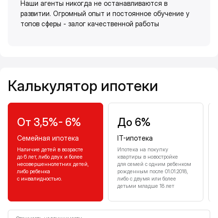
Наши агенты никогда не останавливаются в
развитии. Огромный опыт и постоянное обучение у
топов сферы - залог качественной работы
Калькулятор ипотеки
Калькулятор ипотеки
От 3,5%- 6%
До 6%
Семейная ипотека
IT-ипотека
Наличие детей в возрасте
Ипотека на покупку
до 6 лет, либо двух и более
квартиры в новостройке
несовершеннолетних детей,
для семей с одним ребенком
либо ребенка
рожденным после 01.01.2018,
с инвалидностью.
либо с двумя или более
детьми младше 18 лет