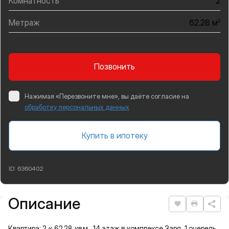
Комнатность
2
Метраж
2
62.28 м
Позвонить
Нажимая «Перезвоните мне», вы даёте согласие на
обработку персональных данных
Купить в ипотеку
ID:
6360402
Описание
Подробная информация
Нравится
Распеча
Квартира: 2 к 62,28 кв.м., 14 этаж в комплексе Заря, 1 очередь,