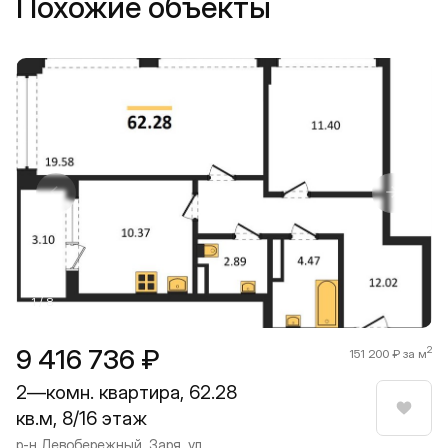
Похожие объекты
Прокрутить влево
Прокру
1 / 8
9 416 736 ₽
2
151 200 ₽ за м
2—комн. квартира, 62.28
кв.м, 8/16 этаж
Нрави
р-н Левобережный, Заря, ул.