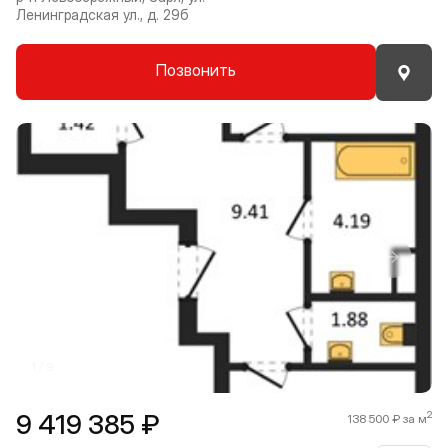
Ленинградская ул., д. 29б
Позвонить
Прокрутить влево
Прокру
1 / 9
9 419 385 ₽
2
138 500 ₽ за м