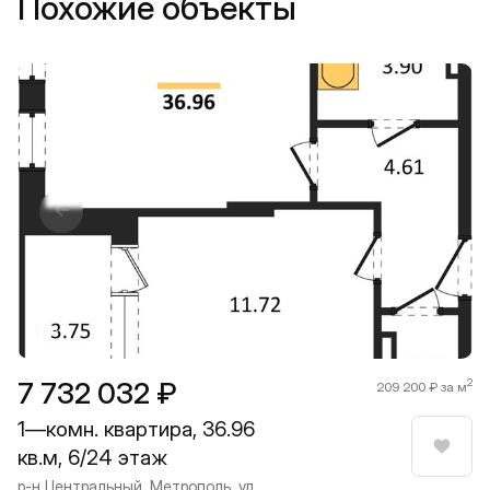
Похожие объекты
Прокрутить влево
Прокру
1 / 8
7 732 032 ₽
2
209 200 ₽ за м
1—комн. квартира, 36.96
кв.м, 6/24 этаж
Нрави
р-н Центральный, Метрополь, ул.