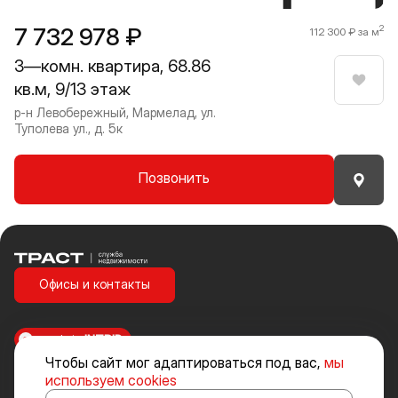
7 732 978 ₽
2
112 300 ₽ за м
3—комн. квартира, 68.86
кв.м, 9/13 этаж
Нрави
р-н Левобережный, Мармелад, ул.
Туполева ул., д. 5к
Позвонить
Траст | Служба недвижимости
Офисы и контакты
made in
INTRID
Чтобы сайт мог адаптироваться под вас,
мы
Стоимость объектов недвижимости и иных товаров и услуг, не
используем cookies
включенных в «Прайс-лист» носит исключительно информационный