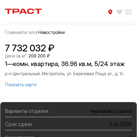
Траст | Служба недвижимости
Избра
Ра
Главная
Каталог
Новостройки
Прокрутить влево
Прок
Информация об объекте
Галерея
7 732 032 ₽
2
Цена за м
:
209 200 ₽
1—комн. квартира, 36.96 кв.м, 5/24 этаж
р-н Центральный, Метрополь, ул. Березовая Роща ул., д. 1с
Показать карте
Варианты отделки
Черновая отделка
Срок сдачи
3 кв. 2026