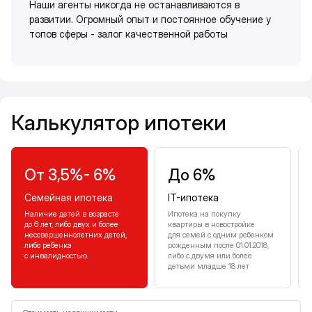
Наши агенты никогда не останавливаются в
развитии. Огромный опыт и постоянное обучение у
топов сферы - залог качественной работы
Калькулятор ипотеки
Калькулятор ипотеки
От 3,5%- 6%
До 6%
Семейная ипотека
IT-ипотека
Наличие детей в возрасте
Ипотека на покупку
до 6 лет, либо двух и более
квартиры в новостройке
несовершеннолетних детей,
для семей с одним ребенком
либо ребенка
рожденным после 01.01.2018,
с инвалидностью.
либо с двумя или более
детьми младше 18 лет