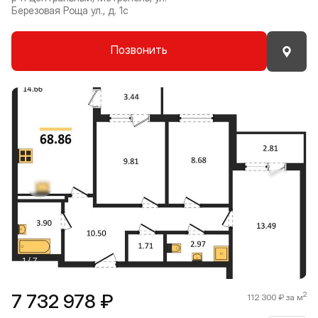
Березовая Роща ул., д. 1с
Позвонить
Прокрутить влево
Прокру
1 / 7
7 732 978 ₽
2
112 300 ₽ за м