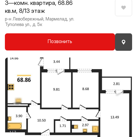
3—комн. квартира, 68.86
кв.м, 8/13 этаж
Нрави
р-н Левобережный, Мармелад, ул.
Туполева ул., д. 5к
Позвонить
Прокрутить влево
Прокру
1 / 7