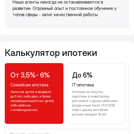
Наши агенты никогда не останавливаются в
развитии. Огромный опыт и постоянное обучение у
топов сферы - залог качественной работы
Калькулятор ипотеки
Калькулятор ипотеки
От 3,5%- 6%
До 6%
Семейная ипотека
IT-ипотека
Наличие детей в возрасте
Ипотека на покупку
до 6 лет, либо двух и более
квартиры в новостройке
несовершеннолетних детей,
для семей с одним ребенком
либо ребенка
рожденным после 01.01.2018,
с инвалидностью.
либо с двумя или более
детьми младше 18 лет