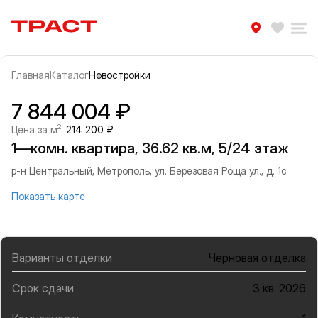
Траст | Служба недвижимости
Избра
Ра
Главная
Каталог
Новостройки
Прокрутить влево
Прок
Информация об объекте
Галерея
7 844 004 ₽
2
Цена за м
:
214 200 ₽
1—комн. квартира, 36.62 кв.м, 5/24 этаж
р-н Центральный, Метрополь, ул. Березовая Роща ул., д. 1с
Показать карте
Варианты отделки
Черновая отделка
Срок сдачи
3 кв. 2026