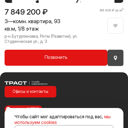
7 849 200 ₽
2
84 400 ₽ за м
3—комн. квартира, 93
кв.м, 1/8 этаж
Нрави
р-н Бутурлиновка, Ритм (Развитие), ул.
Студенческая ул., д. 3
Позвонить
Траст | Служба недвижимости
Офисы и контакты
made in
INTRID
Чтобы сайт мог адаптироваться под вас,
мы
Стоимость объектов недвижимости и иных товаров и услуг, не
используем cookies
включенных в «Прайс-лист» носит исключительно информационный