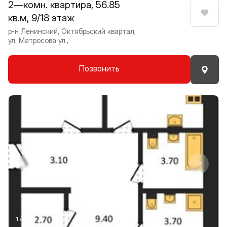
2—комн. квартира, 56.85
кв.м, 9/18 этаж
Нрави
р-н Ленинский, Октябрьский квартал,
ул. Матросова ул.,
Позвонить
Прокрутить влево
Прокру
1 / 8