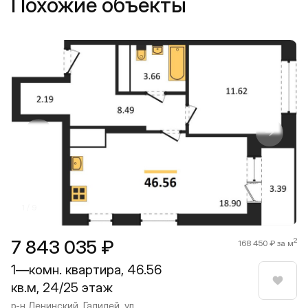
Похожие объекты
Прокрутить влево
Прокру
1 / 9
7 843 035 ₽
2
168 450 ₽ за м
1—комн. квартира, 46.56
кв.м, 24/25 этаж
Нрави
р-н Ленинский, Галилей, ул.