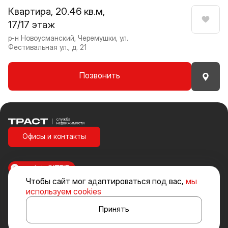
Квартира, 20.46 кв.м,
17/17 этаж
Нрави
р-н Новоусманский, Черемушки, ул.
Фестивальная ул., д. 21
Позвонить
Траст | Служба недвижимости
Офисы и контакты
made in
INTRID
Чтобы сайт мог адаптироваться под вас,
мы
Стоимость объектов недвижимости и иных товаров и услуг, не
используем cookies
включенных в «Прайс-лист» носит исключительно информационный
характер и ни при каких условиях не является публичной офертой,
Принять
определяемой положениями ст. 437 ч. 2 Гражданского кодекса
Российской Федерации.
Политика конфиденциальности