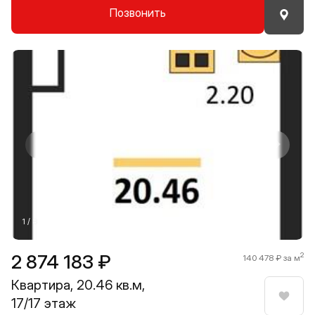
Позвонить
Прокрутить влево
Прокру
1 / 8
2 874 183 ₽
2
140 478 ₽ за м
Квартира, 20.46 кв.м,
17/17 этаж
Нрави