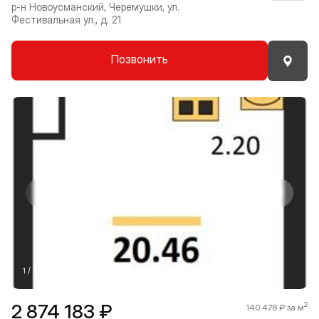
р-н Новоусманский, Черемушки, ул.
Фестивальная ул., д. 21
Позвонить
Прокрутить влево
Прокру
1 / 8
2 874 183 ₽
2
140 478 ₽ за м