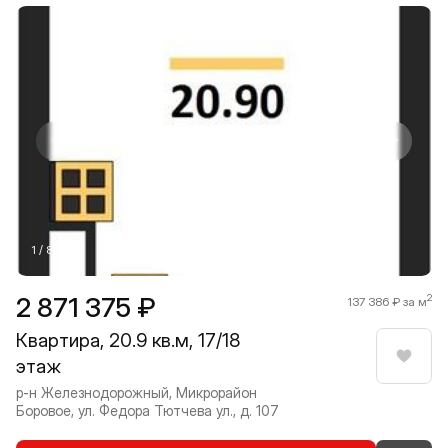
Прокрутить влево
Прокру
1 / 8
2 871 375 ₽
2
137 386 ₽ за м
Квартира, 20.9 кв.м, 17/18
этаж
Нрави
р-н Железнодорожный, Микрорайон
Боровое, ул. Федора Тютчева ул., д. 107