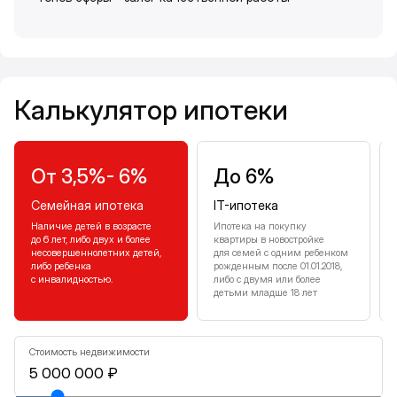
Калькулятор ипотеки
Калькулятор ипотеки
От 3,5%- 6%
До 6%
Семейная ипотека
IT-ипотека
Наличие детей в возрасте
Ипотека на покупку
до 6 лет, либо двух и более
квартиры в новостройке
несовершеннолетних детей,
для семей с одним ребенком
либо ребенка
рожденным после 01.01.2018,
с инвалидностью.
либо с двумя или более
детьми младше 18 лет
Стоимость недвижимости