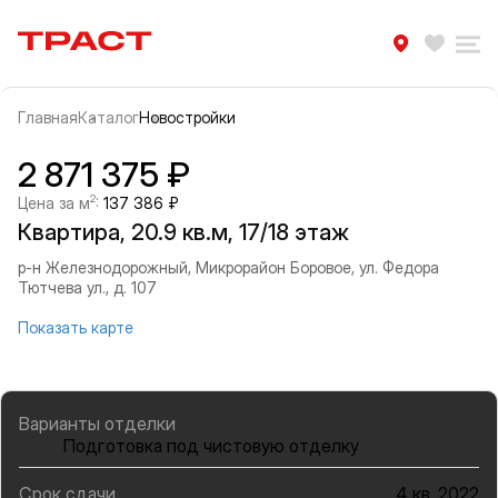
Траст | Служба недвижимости
Избра
Ра
Главная
Каталог
Новостройки
Прокрутить влево
Прок
Информация об объекте
Галерея
2 871 375 ₽
2
Цена за м
:
137 386 ₽
Квартира, 20.9 кв.м, 17/18 этаж
р-н Железнодорожный, Микрорайон Боровое, ул. Федора
Тютчева ул., д. 107
Показать карте
Варианты отделки
Подготовка под чистовую отделку
Срок сдачи
4 кв. 2022