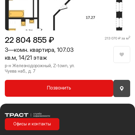
1 / 8
22 804 855 ₽
2
213 070 ₽ за м
3—комн. квартира, 107.03
кв.м, 14/21 этаж
Нрави
р-н Железнодорожный, Z-town, ул.
Чуева наб., д. 7
Позвонить
Траст | Служба недвижимости
Офисы и контакты