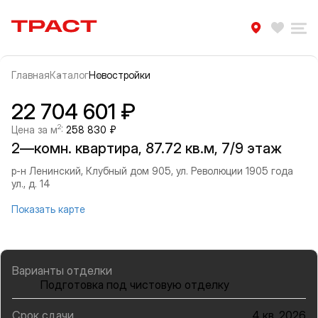
Траст | Служба недвижимости
Избра
Ра
Главная
Каталог
Новостройки
Прокрутить влево
Прок
Информация об объекте
Галерея
22 704 601 ₽
2
Цена за м
:
258 830 ₽
2—комн. квартира, 87.72 кв.м, 7/9 этаж
р-н Ленинский, Клубный дом 905, ул. Революции 1905 года
ул., д. 14
Показать карте
Варианты отделки
Подготовка под чистовую отделку
Срок сдачи
4 кв. 2026