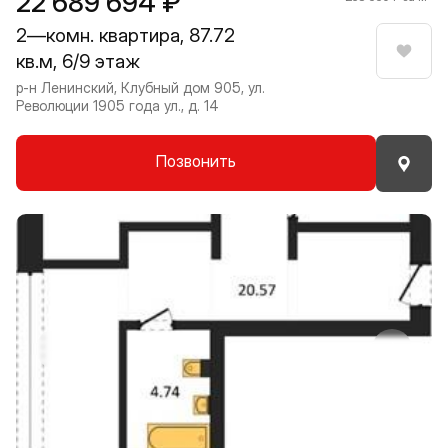
22 689 694 ₽
2—комн. квартира, 87.72
кв.м, 6/9 этаж
Нрави
р-н Ленинский, Клубный дом 905, ул.
Революции 1905 года ул., д. 14
Позвонить
Прокрутить влево
Прокру