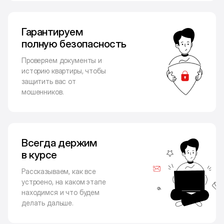
Гарантируем
полную безопасность
Проверяем документы и
историю квартиры, чтобы
защитить вас от
мошенников.
Всегда держим
в курсе
Рассказываем, как все
устроено, на каком этапе
находимся и что будем
делать дальше.