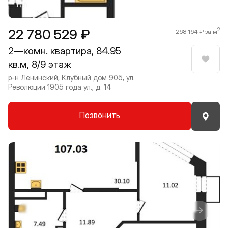
1 / 8
22 780 529 ₽
2
268 164 ₽ за м
2—комн. квартира, 84.95
кв.м, 8/9 этаж
Нрави
р-н Ленинский, Клубный дом 905, ул.
Революции 1905 года ул., д. 14
Позвонить
Прокрутить влево
Прокру