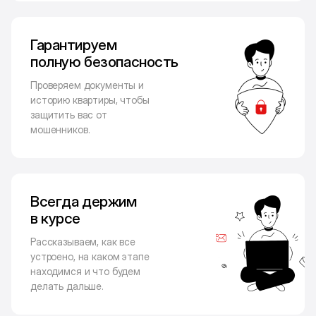
Гарантируем
полную безопасность
Проверяем документы и
историю квартиры, чтобы
защитить вас от
мошенников.
Всегда держим
в курсе
Рассказываем, как все
устроено, на каком этапе
находимся и что будем
делать дальше.