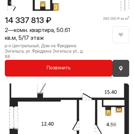
1 / 8
14 337 813 ₽
2
283 300 ₽ за м
2—комн. квартира, 50.61
кв.м, 5/17 этаж
Нрави
р-н Центральный, Дом на Фридриха
Энгельса, ул. Фридриха Энгельса ул., д.
88
Позвонить
Прокрутить влево
Прокру