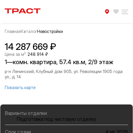
Траст | Служба недвижимости
Избра
Ра
Главная
Каталог
Новостройки
Прокрутить влево
Прок
Информация об объекте
Галерея
14 287 669 ₽
2
Цена за м
:
248 914 ₽
1—комн. квартира, 57.4 кв.м, 2/9 этаж
р-н Ленинский, Клубный дом 905, ул. Революции 1905 года
ул., д. 14
Показать карте
Варианты отделки
Подготовка под чистовую отделку
Срок сдачи
4 кв. 2026