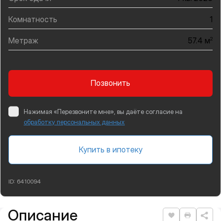
Комнатность
1
Метраж
2
57.4 м
Позвонить
Нажимая «Перезвоните мне», вы даёте согласие на
обработку персональных данных
Купить в ипотеку
ID:
6410094
Описание
Подробная информация
Нравится
Распеча