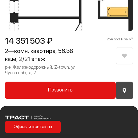
1 / 9
14 351 503 ₽
2
254 550 ₽ за м
2—комн. квартира, 56.38
кв.м, 2/21 этаж
Нрави
р-н Железнодорожный, Z-town, ул.
Чуева наб., д. 7
Позвонить
Траст | Служба недвижимости
Офисы и контакты