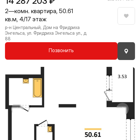
14 287 203 ₽
2—комн. квартира, 50.61
кв.м, 4/17 этаж
Нрави
р-н Центральный, Дом на Фридриха
Энгельса, ул. Фридриха Энгельса ул., д.
88
Позвонить
Прокрутить влево
Прокру