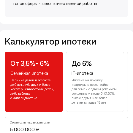
топов сферы - залог качественной работы
Калькулятор ипотеки
Калькулятор ипотеки
От 3,5%- 6%
До 6%
Семейная ипотека
IT-ипотека
Наличие детей в возрасте
Ипотека на покупку
до 6 лет, либо двух и более
квартиры в новостройке
несовершеннолетних детей,
для семей с одним ребенком
либо ребенка
рожденным после 01.01.2018,
с инвалидностью.
либо с двумя или более
детьми младше 18 лет
Стоимость недвижимости