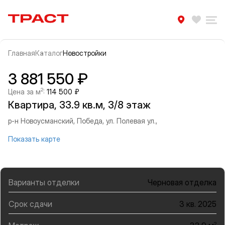
Траст | Служба недвижимости
Избра
Ра
Главная
Каталог
Новостройки
Прокрутить влево
Прок
Информация об объекте
Галерея
3 881 550 ₽
2
Цена за м
:
114 500 ₽
Квартира, 33.9 кв.м, 3/8 этаж
р-н Новоусманский, Победа, ул. Полевая ул.,
Показать карте
Варианты отделки
Черновая отделка
Срок сдачи
3 кв. 2025
2