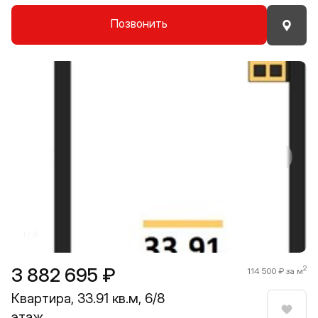
Позвонить
Прокрутить влево
Прокру
1 / 8
3 882 695 ₽
2
114 500 ₽ за м
Квартира, 33.91 кв.м, 6/8
этаж
Нрави