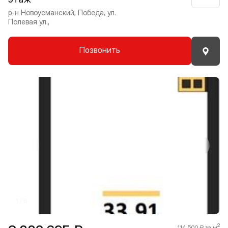
р-н Новоусманский, Победа, ул.
Полевая ул.,
Позвонить
Прокрутить влево
Прокру
1 / 8
2
114 500 ₽ за м