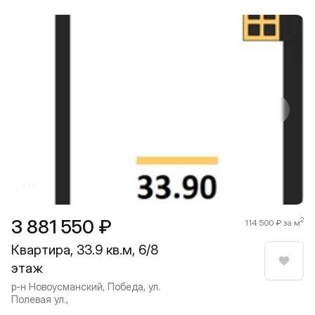
Прокрутить влево
Прокру
1 / 8
3 881 550 ₽
2
114 500 ₽ за м
Квартира, 33.9 кв.м, 6/8
этаж
Нрави
р-н Новоусманский, Победа, ул.
Полевая ул.,