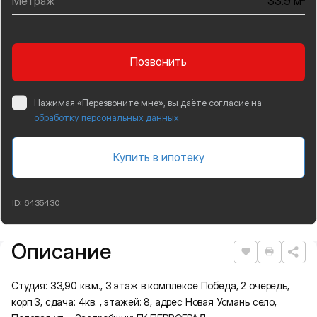
Метраж
33.9 м
Позвонить
Нажимая «Перезвоните мне», вы даёте согласие на
обработку персональных данных
Купить в ипотеку
ID:
6435430
Описание
Подробная информация
Нравится
Распеча
Студия: 33,90 кв.м., 3 этаж в комплексе Победа, 2 очередь,
корп.3, сдача: 4кв. , этажей: 8, адрес Новая Усмань село,