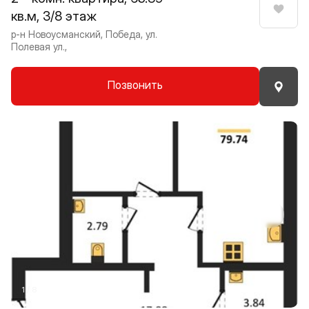
кв.м, 3/8 этаж
Нрави
р-н Новоусманский, Победа, ул.
Полевая ул.,
Позвонить
Прокрутить влево
Прокру
1 / 8