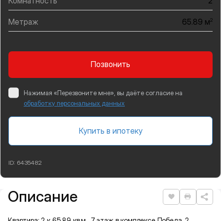
Комнатность
2
Метраж
2
65.89 м
Позвонить
Нажимая «Перезвоните мне», вы даёте согласие на
обработку персональных данных
Купить в ипотеку
ID:
6435482
Описание
Подробная информация
Нравится
Распеча
Квартира: 2 к 65,89 кв.м., 7 этаж в комплексе Победа, 2