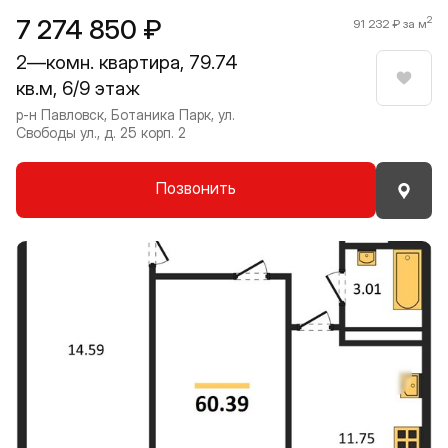
7 274 850 ₽
2
91 232 ₽ за м
2—комн. квартира, 79.74
кв.м, 6/9 этаж
Нрави
р-н Павловск, Ботаника Парк, ул.
Свободы ул., д. 25 корп. 2
Позвонить
Прокрутить влево
Прокру