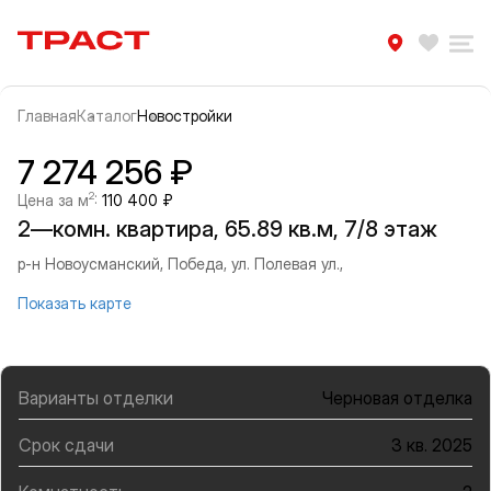
Траст | Служба недвижимости
Избра
Ра
Главная
Каталог
Новостройки
Прокрутить влево
Прок
Информация об объекте
Галерея
7 274 256 ₽
2
Цена за м
:
110 400 ₽
2—комн. квартира, 65.89 кв.м, 7/8 этаж
р-н Новоусманский, Победа, ул. Полевая ул.,
Показать карте
Варианты отделки
Черновая отделка
Срок сдачи
3 кв. 2025