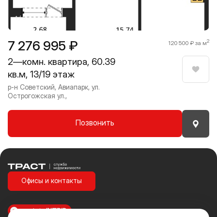
1 / 9
7 276 995 ₽
2
120 500 ₽ за м
2—комн. квартира, 60.39
кв.м, 13/19 этаж
Нрави
р-н Советский, Авиапарк, ул.
Острогожская ул.,
Позвонить
Траст | Служба недвижимости
Офисы и контакты
made in
INTRID