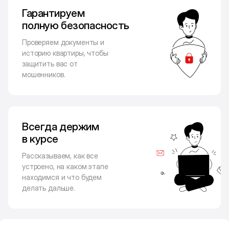
Гарантируем
полную безопасность
Проверяем документы и
историю квартиры, чтобы
защитить вас от
мошенников.
Всегда держим
в курсе
Рассказываем, как все
устроено, на каком этапе
находимся и что будем
делать дальше.