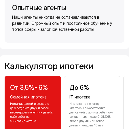
Опытные агенты
Наши агенты никогда не останавливаются в
развитии. Огромный опыт и постоянное обучение у
топов сферы - залог качественной работы
Калькулятор ипотеки
Калькулятор ипотеки
От 3,5%- 6%
До 6%
Семейная ипотека
IT-ипотека
Наличие детей в возрасте
Ипотека на покупку
до 6 лет, либо двух и более
квартиры в новостройке
несовершеннолетних детей,
для семей с одним ребенком
либо ребенка
рожденным после 01.01.2018,
с инвалидностью.
либо с двумя или более
детьми младше 18 лет