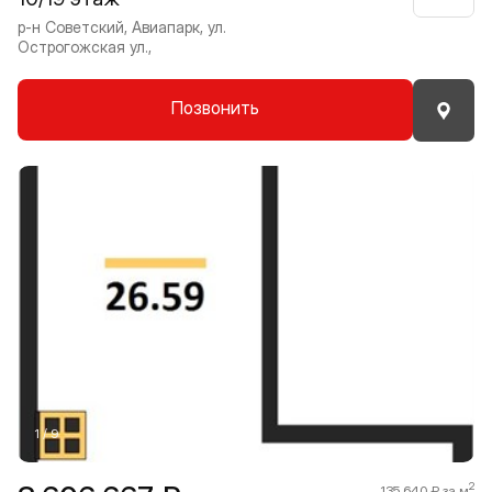
р-н Советский, Авиапарк, ул.
Острогожская ул.,
Позвонить
Прокрутить влево
Прокру
1 / 9
2
135 640 ₽ за м