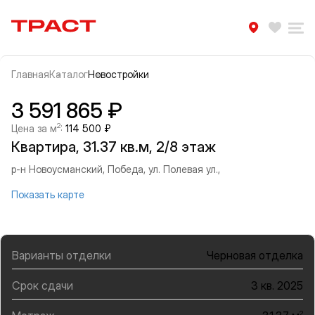
Траст | Служба недвижимости
Избра
Ра
Главная
Каталог
Новостройки
Прокрутить влево
Прок
Информация об объекте
Галерея
3 591 865 ₽
2
Цена за м
:
114 500 ₽
Квартира, 31.37 кв.м, 2/8 этаж
р-н Новоусманский, Победа, ул. Полевая ул.,
Показать карте
Варианты отделки
Черновая отделка
Срок сдачи
3 кв. 2025
2