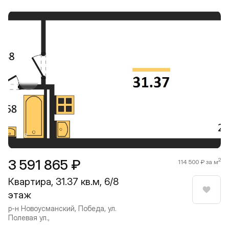
Прокрутить влево
Прокру
1 / 8
3 591 865 ₽
2
114 500 ₽ за м
Квартира, 31.37 кв.м, 6/8
этаж
Нрави
р-н Новоусманский, Победа, ул.
Полевая ул.,