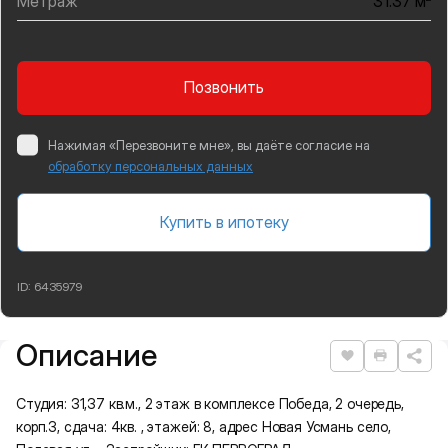
Метраж
31.37 м
Позвонить
Нажимая «Перезвоните мне», вы даёте согласие на
обработку персональных данных
Купить в ипотеку
ID:
6435979
Описание
Подробная информация
Нравится
Распеча
Студия: 31,37 кв.м., 2 этаж в комплексе Победа, 2 очередь,
корп.3, сдача: 4кв. , этажей: 8, адрес Новая Усмань село,