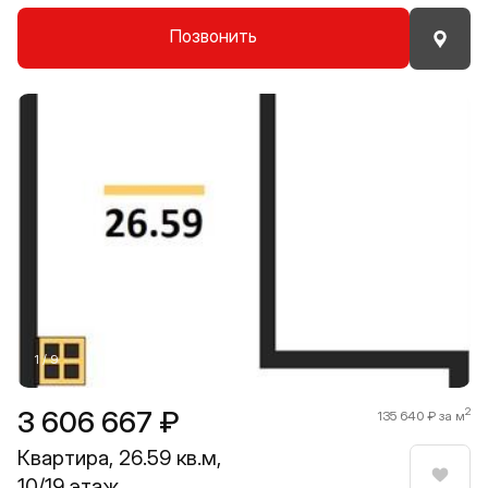
Позвонить
Прокрутить влево
Прокру
1 / 9
3 606 667 ₽
2
135 640 ₽ за м
Квартира, 26.59 кв.м,
10/19 этаж
Нрави