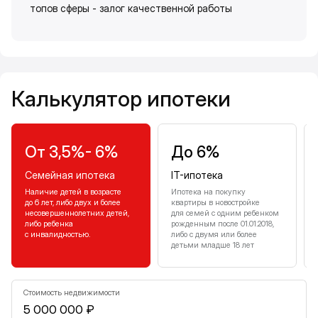
топов сферы - залог качественной работы
Калькулятор ипотеки
Калькулятор ипотеки
От 3,5%- 6%
До 6%
Семейная ипотека
IT-ипотека
Наличие детей в возрасте
Ипотека на покупку
до 6 лет, либо двух и более
квартиры в новостройке
несовершеннолетних детей,
для семей с одним ребенком
либо ребенка
рожденным после 01.01.2018,
с инвалидностью.
либо с двумя или более
детьми младше 18 лет
Стоимость недвижимости