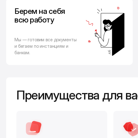
Берем на себя
всю работу
Мы — готовим все документы
и бегаем по инстанциям и
банкам.
Преимущества для ва