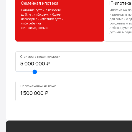
Семейная ипотека
IT-ипотека
Наличие детей в возрасте
Ипотека на по
до 6 лет, либо двух и более
квартиры в но
несовершеннолетних детей,
для семей с о
либо ребенка
рожденным посл
с инвалидностью.
либо с двумя 
детьми младше
Стоимость недвижимости
Первоначальный взнос