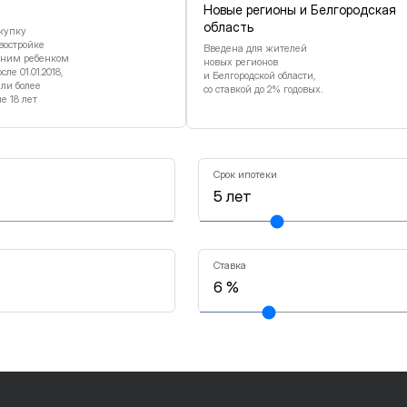
Новые регионы и Белгородская
область
купку
востройке
Введена для жителей
дним ребенком
новых регионов
е 01.01.2018,
и Белгородской области,
или более
со ставкой до 2% годовых.
 18 лет
Срок ипотеки
Ставка