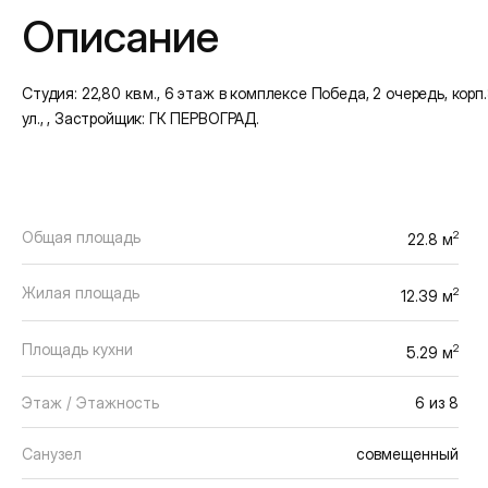
Описание
Студия: 22,80 кв.м., 6 этаж в комплексе Победа, 2 очередь, корп.
ул., , Застройщик: ГК ПЕРВОГРАД.
Общая площадь
2
22.8 м
Жилая площадь
2
12.39 м
Площадь кухни
2
5.29 м
Этаж / Этажность
6 из 8
Санузел
совмещенный