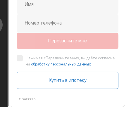
Имя
Номер телефона
крутить вправо
Перезвоните мне
Нажимая «Перезвоните мне», вы даёте согласие
на
обработку персональных данных
Купить в ипотеку
ID:
6436039