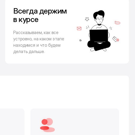
Всегда держим
в курсе
Рассказываем, как все
устроено, на каком этапе
находимся и что будем
делать дальше.